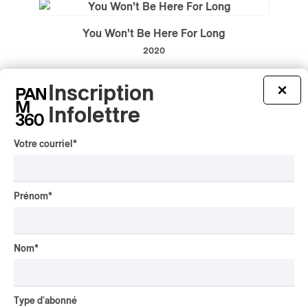
You Won’t Be Here For Long
2020
/
/
GOTHIQUE
NOISE-POP
POST-PUNK
Inscription
×
par Patrick Baillargeon
Infolettre
Votre courriel
*
What’s Tonight To Eternity
2020
Prénom
*
/
/
/
LO-FI
NOISE-POP
POP
ROCK
par Patrick Baillargeon
Nom
*
Type d'abonné