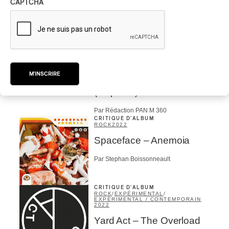
CAPTCHA
Par Rédaction PAN M 360
CRITIQUE D'ALBUM
AFRIQUE
/
ROCK
/
ÉLECTRONIQUE
/
AMERICANA
/
EXPÉRIMENTAL / CONTEMPORAIN
/
BRÉSIL
/
CLASSIQUE
/
FOLK
/
CLASSIQUE OCCIDENTAL
/
PSYCHEDELIA
2022
Les meilleurs albums
M'INSCRIRE
2022 selon PAN M 360
(4e partie)
Par Rédaction PAN M 360
CRITIQUE D'ALBUM
ROCK
2022
Spaceface – Anemoia
Par Stephan Boissonneault
CRITIQUE D'ALBUM
ROCK
/
EXPÉRIMENTAL
/
EXPÉRIMENTAL / CONTEMPORAIN
2022
Yard Act – The Overload