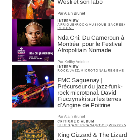
Wesli et son labo
Par Alain Brunet
s
INTERVIEW
AFRIQUE
/
ROCK
/
MUSIQUE SACRÉE
/
REGGAE
Nda Chi: Du Cameroun à
Montréal pour le Festival
Afropolitain Nomade
Par Keithy Antoine
INTERVIEW
ROCK
/
JAZZ
/
MICROTONAL
/
REGGAE
FMC Saguenay |
Précurseur du jazz-funk-
rock microtonal, David
Fiuczynski sur les terres
d’Angine de Poitrine
Par Alain Brunet
CRITIQUE D'ALBUM
BLUES
/
AMERICANA
/
ROCK
/
POP
2025
King Gizzard & The Lizard