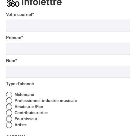
Infolettre
ALBUMS DE 2022
SELON PAN M 360
Votre courriel
*
(1ÈRE PARTIE)
Par Rédaction PAN M 360
CRITIQUE D'ALBUM
AFRIQUE
/
ROCK
/
ÉLECTRONIQUE
/
Prénom
*
AMERICANA
/
EXPÉRIMENTAL / CONTEMPORAIN
/
BRÉSIL
/
CLASSIQUE
/
FOLK
/
CLASSIQUE OCCIDENTAL
/
PSYCHEDELIA
2022
Nom
*
Les meilleurs albums de
2022 selon PAN M 360
(2e partie)
Type d'abonné
Par Rédaction PAN M 360
CRITIQUE D'ALBUM
Mélomane
AFRIQUE
/
ROCK
/
ÉLECTRONIQUE
/
AMERICANA
/
Professionnel industrie musicale
EXPÉRIMENTAL / CONTEMPORAIN
/
BRÉSIL
/
CLASSIQUE
/
FOLK
/
Amateur-e /Fan
CLASSIQUE OCCIDENTAL
/
PSYCHEDELIA
/
REGGAE
2022
Contributeur-trice
Fournisseur
Les meilleurs albums de
Artiste
2022 selon PAN M 360
(3e partie)