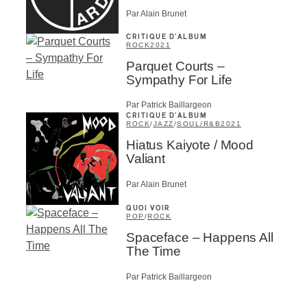
Par Alain Brunet
CRITIQUE D'ALBUM
ROCK
2021
Parquet Courts –
Sympathy For Life
Par Patrick Baillargeon
CRITIQUE D'ALBUM
ROCK
/
JAZZ
/
SOUL/R&B
2021
Hiatus Kaiyote / Mood
Valiant
Par Alain Brunet
QUOI VOIR
POP
/
ROCK
Spaceface – Happens All
The Time
Par Patrick Baillargeon