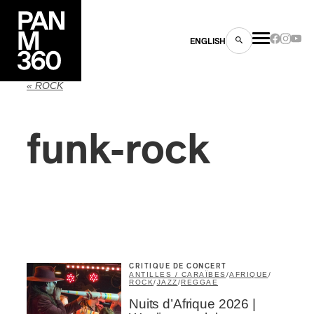
ENGLISH
« ROCK
funk-rock
es
s
CRITIQUE DE CONCERT
ANTILLES / CARAÏBES
/
AFRIQUE
/
ROCK
/
JAZZ
/
REGGAE
Nuits d’Afrique 2026 |
ns