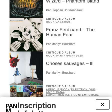
Wizard – Phantom Island
Par Stephan Boissonneault
ires
CRITIQUE D'ALBUM
n
ROCK
/
JAZZ
2025
Franz Ferdinand – The
lité
Human Fear
Par Marilyn Bouchard
CRITIQUE D'ALBUM
ROCK
/
PARTY
/
PUNK
2025
Choses sauvages – III
Par Marilyn Bouchard
CRITIQUE D'ALBUM
AFRIQUE
/
ROCK
/
ÉLECTRONIQUE
/
AMERICANA
/
EXPÉRIMENTAL / CONTEMPORAIN
/
BRÉSIL
/
CLASSIQUE
/
FOLK
/
CLASSIQUE OCCIDENTAL
/
Inscription
PSYCHEDELIA
2022
×
LES 100 MEILLEURS