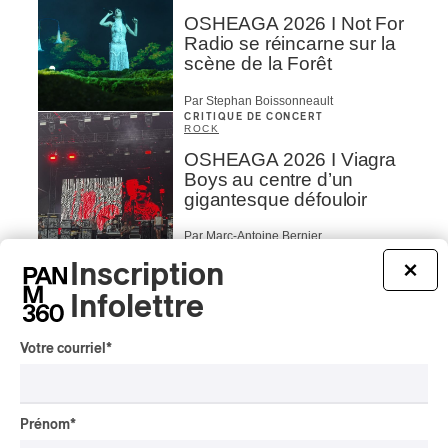
OSHEAGA 2026 I Not For
Radio se réincarne sur la
scène de la Forêt
Par Stephan Boissonneault
CRITIQUE DE CONCERT
ROCK
OSHEAGA 2026 I Viagra
Boys au centre d’un
gigantesque défouloir
Par Marc-Antoine Bernier
CRITIQUE DE CONCERT
ROCK
/
PUNK
Inscription
×
OSHEAGA 2026 I
Infolettre
Turnstile, fièvre
technicolore
Votre courriel
*
Par Marc-Antoine Bernier
CRITIQUE DE CONCERT
POP
/
ROCK
Prénom
*
OSHEAGA 2026 I Filles