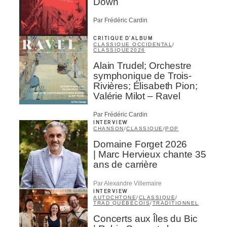
Down
Par Frédéric Cardin
ires
CRITIQUE D'ALBUM
n
CLASSIQUE OCCIDENTAL
/
CLASSIQUE
2026
Alain Trudel; Orchestre
lité
symphonique de Trois-
Rivières; Élisabeth Pion;
Valérie Milot – Ravel
Par Frédéric Cardin
INTERVIEW
CHANSON
/
CLASSIQUE
/
POP
Domaine Forget 2026
| Marc Hervieux chante 35
ans de carrière
Par Alexandre Villemaire
INTERVIEW
AUTOCHTONE
/
CLASSIQUE
/
TRAD QUÉBÉCOIS
/
TRADITIONNEL
Concerts aux Îles du Bic