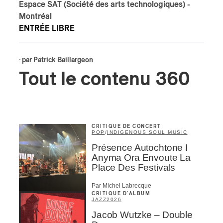
Espace SAT (Société des arts technologiques)
-
Montréal
s
ENTRÉE LIBRE
· par
Patrick Baillargeon
Tout le contenu 360
CRITIQUE DE CONCERT
POP
/
INDIGENOUS SOUL MUSIC
Présence Autochtone I
Anyma Ora Envoute La
Place Des Festivals
Par Michel Labrecque
CRITIQUE D'ALBUM
JAZZ
2026
Jacob Wutzke – Double