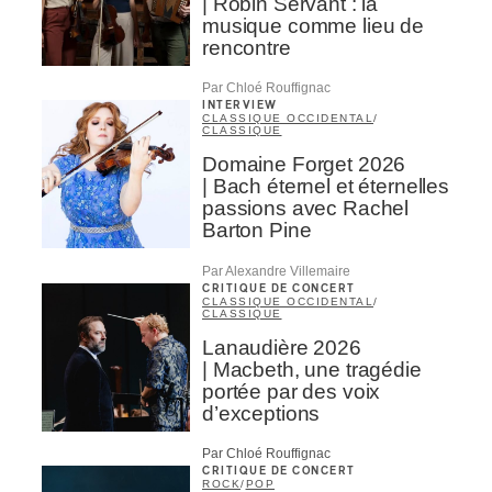
| Robin Servant : la
musique comme lieu de
rencontre
Par Chloé Rouffignac
INTERVIEW
CLASSIQUE OCCIDENTAL
/
CLASSIQUE
Domaine Forget 2026
| Bach éternel et éternelles
passions avec Rachel
Barton Pine
Par Alexandre Villemaire
CRITIQUE DE CONCERT
CLASSIQUE OCCIDENTAL
/
CLASSIQUE
Lanaudière 2026
| Macbeth, une tragédie
portée par des voix
d’exceptions
Par Chloé Rouffignac
CRITIQUE DE CONCERT
ROCK
/
POP