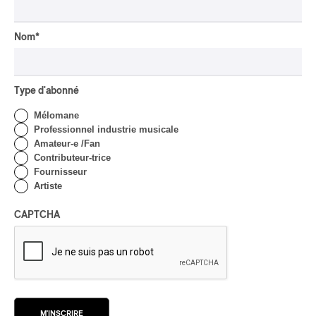
hot au musée
Par Marc-Antoine Bernier
Nom
*
CRITIQUE DE CONCERT
Lanaudière 2026 | Un
festin symphonique en
Type d'abonné
quatre services, signé Liu
et Payare
Mélomane
Professionnel industrie musicale
Par Julie Thériault
Amateur-e /Fan
CRITIQUE DE CONCERT
Contributeur-trice
HIP HOP
Fournisseur
OSHEAGA 2026 I Little
Artiste
Simz: classe
décontractée, énergie
CAPTCHA
phénoménale
Par Marc-Antoine Bernier
CRITIQUE DE CONCERT
ROCK
/
POP
OSHEAGA 2026 I Sofia
Isella is Visceral and
M'INSCRIRE