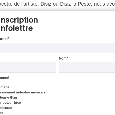
acette de l’artiste. Disiz ou Disiz la Peste, nous av
Inscription
Infolettre
rriel
*
Nom
*
abonné
omane
essionnel industrie musicale
eur-e /Fan
ributeur-trice
nisseur
ste