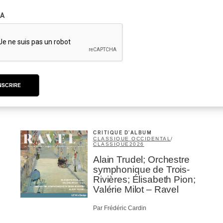
A
INTERVIEW
ASIE CENTRALE
/
MUSIQUES DU MONDE
Orientalys 2026 | Alex
Iskandar : porteur de
traditions de l’Asie
centrale à Montréal
NSCRIRE
Par Frédéric Cardin
CRITIQUE D'ALBUM
CLASSIQUE OCCIDENTAL
/
CLASSIQUE
2026
Alain Trudel; Orchestre
symphonique de Trois-
Rivières; Élisabeth Pion;
Valérie Milot – Ravel
Par Frédéric Cardin