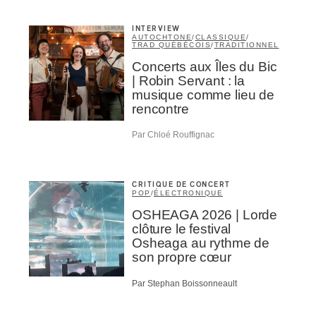
INTERVIEW
AUTOCHTONE
/
CLASSIQUE
/
TRAD QUÉBÉCOIS
/
TRADITIONNEL
Concerts aux Îles du Bic
| Robin Servant : la
musique comme lieu de
rencontre
Par Chloé Rouffignac
CRITIQUE DE CONCERT
POP
/
ÉLECTRONIQUE
OSHEAGA 2026 | Lorde
clôture le festival
Osheaga au rythme de
son propre cœur
Par Stephan Boissonneault