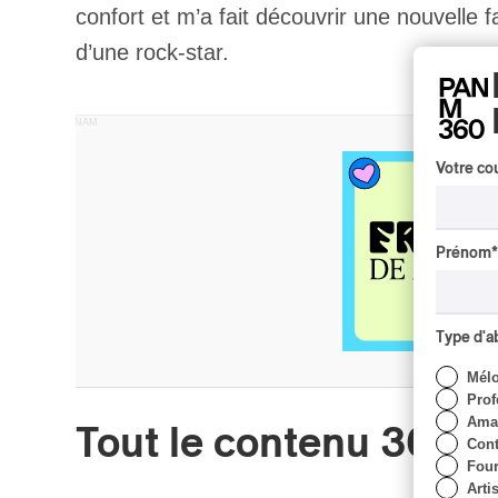
confort et m’a fait découvrir une nouvelle f
d’une rock-star.
PUBLICITÉ PANAM
Votre cou
Prénom
*
Type d'
Mél
Prof
Amat
Tout le contenu 360
Cont
Four
Arti