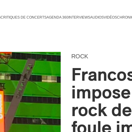
S
CRITIQUES DE CONCERTS
AGENDA 360
INTERVIEWS
AUDIOS
VIDÉOS
CHRONI
ROCK
Francos
impose 
rock de
foule 