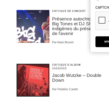
CAPTCH
CRITIQUE DE CONCERT
Présence autochtone |
Big Tones et DJ Shub,
indigènes du présent et
de l’avenir
M'I
Par Alain Brunet
CRITIQUE D'ALBUM
JAZZ
2026
Jacob Wutzke – Double
Down
Par Frédéric Cardin