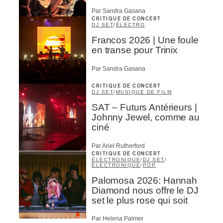
Par Sandra Gasana
CRITIQUE DE CONCERT
s
DJ SET
/
ÉLECTRO
Francos 2026 | Une foule
en transe pour Trinix
Par Sandra Gasana
CRITIQUE DE CONCERT
DJ SET
/
MUSIQUE DE FILM
SAT – Futurs Antérieurs |
Johnny Jewel, comme au
ciné
Inscription
×
Par Ariel Rutherford
Infolettre
CRITIQUE DE CONCERT
ÉLECTRONIQUE
/
DJ SET
/
ÉLECTRONIQUE
/
POP
Votre courriel
*
Palomosa 2026: Hannah
Diamond nous offre le DJ
set le plus rose qui soit
Prénom
*
Par Helena Palmer