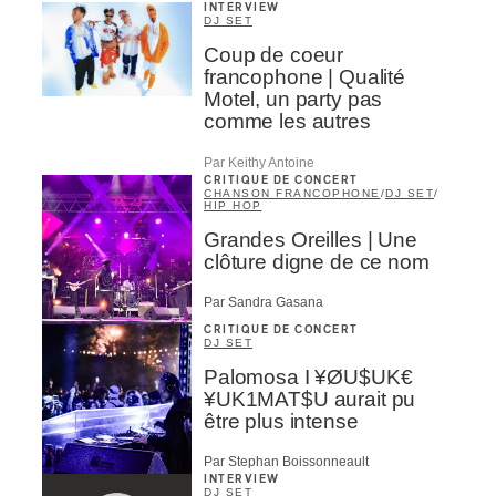
INTERVIEW
DJ SET
ires
Coup de coeur
Nom
*
francophone | Qualité
n
Motel, un party pas
comme les autres
Type d'abonné
lité
Par Keithy Antoine
Mélomane
CRITIQUE DE CONCERT
CHANSON FRANCOPHONE
/
DJ SET
/
Professionnel industrie musicale
HIP HOP
Amateur-e /Fan
Grandes Oreilles | Une
Contributeur-trice
clôture digne de ce nom
Fournisseur
Artiste
Par Sandra Gasana
CRITIQUE DE CONCERT
CAPTCHA
DJ SET
Palomosa I ¥ØU$UK€
¥UK1MAT$U aurait pu
être plus intense
Par Stephan Boissonneault
INTERVIEW
M'INSCRIRE
DJ SET