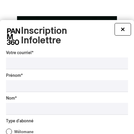
Inscription
×
Infolettre
Votre courriel
*
Prénom
*
Nom
*
Type d'abonné
Suoni 2026 | Jardin botanique, pont
céleste
Mélomane