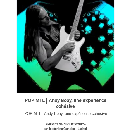
ires
n
lité
POP MTL | Andy Boay, une expérience
cohésive
POP MTL | Andy Boay, une expérience cohésive
/
AMERICANA
FOLKTRONICA
par Joséphine Campbell-Lashuk