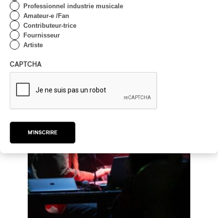
Suoni 2026 | Jardin botanique, pont céleste
Professionnel industrie musicale
Amateur-e /Fan
EXPÉRIMENTAL / CONTEMPORAIN
Contributeur-trice
par Joséphine Campbell-Lashuk
Fournisseur
Artiste
CAPTCHA
M'INSCRIRE