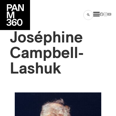
Joséphine
Campbell-
Lashuk
es
s
ns