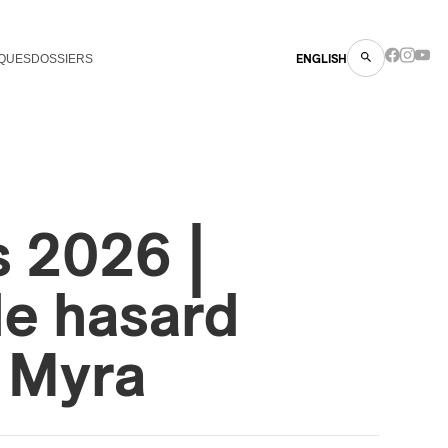
QUES
DOSSIERS
ENGLISH
s 2026 |
le hasard
 Myra