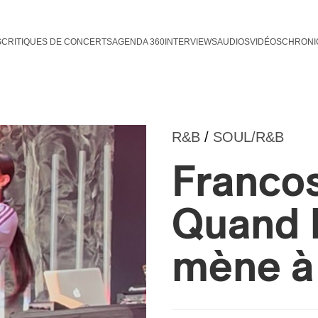
S
CRITIQUES DE CONCERTS
AGENDA 360
INTERVIEWS
AUDIOS
VIDÉOS
CHRONI
R&B
/
SOUL/R&B
Franco
Quand 
mène à