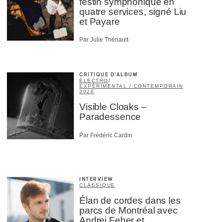
festin symphonique en
quatre services, signé Liu
et Payare
Par Julie Thériault
CRITIQUE D'ALBUM
ÉLECTRO
/
EXPÉRIMENTAL / CONTEMPORAIN
2026
Visible Cloaks –
Paradessence
Par Frédéric Cardin
INTERVIEW
CLASSIQUE
Élan de cordes dans les
parcs de Montréal avec
Andrei Feher et