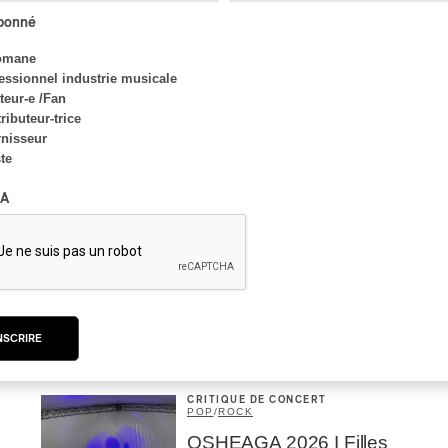
Concerts aux Îles du Bic
abonné
| Robin Servant : la
musique comme lieu de
omane
rencontre
essionnel industrie musicale
eur-e /Fan
Par Chloé Rouffignac
ributeur-trice
nisseur
ste
CRITIQUE DE CONCERT
ROCK
/
POP
A
OSHEAGA 2026 I Not For
Radio se réincarne sur la
scène de la Forêt
Par Stephan Boissonneault
NSCRIRE
CRITIQUE DE CONCERT
POP
/
ROCK
OSHEAGA 2026 I Filles