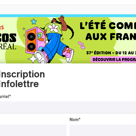
Inscription
Infolettre
rriel
*
Nom
*
INTERVIEW
AUTOCHTONE
/
CLASSIQUE
/
TRAD QUÉBÉCOIS
/
TRADITIONNEL