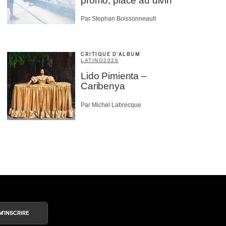
promo, place au divin
Par Stephan Boissonneault
CRITIQUE D'ALBUM
LATINO
2026
Lido Pimienta –
Caribenya
Par Michel Labrecque
M'INSCRIRE