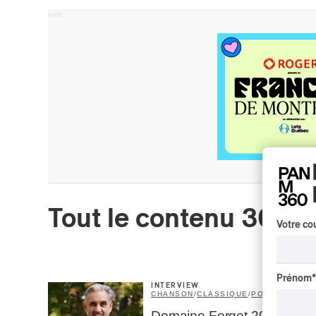
PUBLICITÉ PANAM
Tout le contenu 360
Votre cou
Prénom
*
INTERVIEW
CHANSON
/
CLASSIQUE
/
POP
Domaine Forget 2026