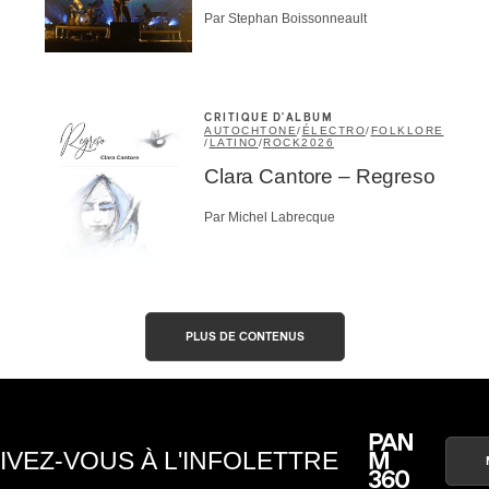
Par Stephan Boissonneault
CRITIQUE D'ALBUM
AUTOCHTONE
/
ÉLECTRO
/
FOLKLORE
/
LATINO
/
ROCK
2026
Clara Cantore – Regreso
Par Michel Labrecque
PLUS DE CONTENUS
IVEZ-VOUS À L'INFOLETTRE