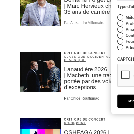
| Marc Hervieux chante
Type d'
35 ans de carrière
Mél
Par Alexandre Villemaire
Prof
Amat
Cont
Four
Arti
CRITIQUE DE CONCERT
CLASSIQUE OCCIDENTAL
/
CAPTCH
CLASSIQUE
Lanaudière 2026
| Macbeth, une tragédie
portée par des voix
d’exceptions
Par Chloé Rouffignac
M'I
CRITIQUE DE CONCERT
ROCK
/
PUNK
OSHEAGA 2026 I