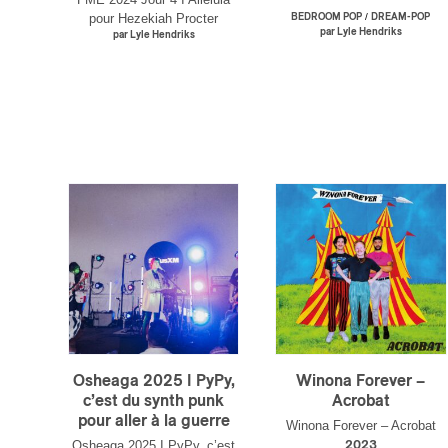
pour Hezekiah Procter
/
BEDROOM POP
DREAM-POP
par Lyle Hendriks
par Lyle Hendriks
Votre cou
Prénom
*
Osheaga 2025 I PyPy,
Winona Forever –
Type d'
c’est du synth punk
Acrobat
pour aller à la guerre
Winona Forever – Acrobat
Mél
Osheaga 2025 I PyPy, c’est
2023