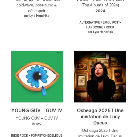
essionnel industrie musicale
coldwave, post-punk &
(Top Albums of 2024)
eur-e /Fan
désespoir
2024
ributeur-trice
par Lyle Hendriks
nisseur
/
/
ALTERNATIVE
EMO
POST-
ste
/
HARDCORE
ROCK
par Lyle Hendriks
A
NSCRIRE
YOUNG GUV – GUV IV
Osheaga 2025 I Une
invitation de Lucy
YOUNG GUV – GUV IV
Dacus
2022
Osheaga 2025 I Une
/
invitation de Lucy Dacus
INDIE ROCK
POP PSYCHÉDÉLIQUE