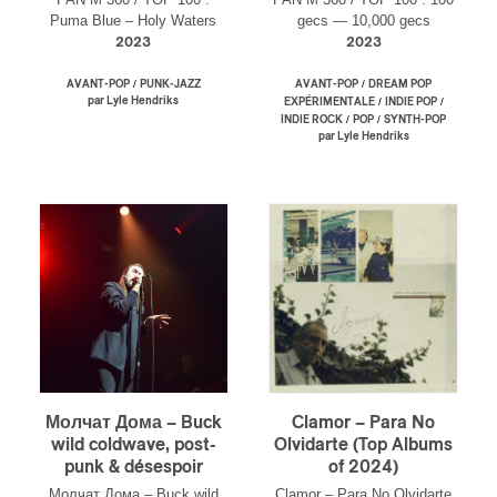
Puma Blue – Holy Waters
gecs — 10,000 gecs
2023
2023
/
/
AVANT-POP
PUNK-JAZZ
AVANT-POP
DREAM POP
par Lyle Hendriks
/
/
EXPÉRIMENTALE
INDIE POP
/
/
INDIE ROCK
POP
SYNTH-POP
par Lyle Hendriks
Inscription
Infolettre
rriel
*
Nom
*
Молчат Дома – Buck
Clamor – Para No
abonné
wild coldwave, post-
Olvidarte (Top Albums
punk & désespoir
of 2024)
omane
Молчат Дома – Buck wild
Clamor – Para No Olvidarte