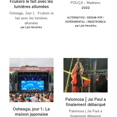
Fcukers le fait avec les
POLIÇA – Madness
lumières allumées
2022
Osheaga, Jour 1 : Fcukers le
fait avec les lumières
/
/
ALTERNATIVE
DREAM-POP
/
EXPÉRIMENTAL
INDIETRONICA
allumées
par Lyle Hendriks
par Lyle Hendriks
Palomosa | Jai Paul a
finalement débarqué
Osheaga, jour 1 : La
Palomosa | Jai Paul a
maison japonaise
finalement débarqué