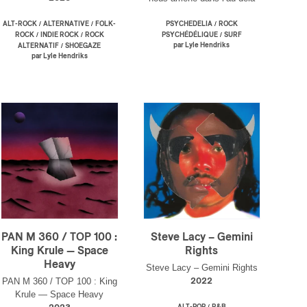
/
/
/
ALT-ROCK
ALTERNATIVE
FOLK-
PSYCHEDELIA
ROCK
/
/
/
ROCK
INDIE ROCK
ROCK
PSYCHÉDÉLIQUE
SURF
/
par Lyle Hendriks
ALTERNATIF
SHOEGAZE
par Lyle Hendriks
PAN M 360 / TOP 100 :
Steve Lacy – Gemini
King Krule — Space
Rights
Heavy
Steve Lacy – Gemini Rights
PAN M 360 / TOP 100 : King
2022
Krule — Space Heavy
/