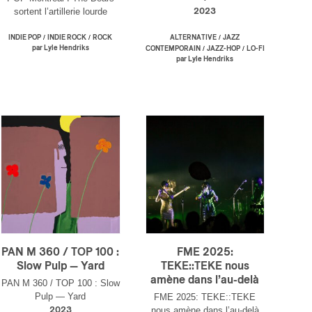
sortent l’artillerie lourde
2023
/
/
/
INDIE POP
INDIE ROCK
ROCK
ALTERNATIVE
JAZZ
par Lyle Hendriks
/
/
CONTEMPORAIN
JAZZ-HOP
LO-FI
par Lyle Hendriks
PAN M 360 / TOP 100 :
FME 2025:
Slow Pulp — Yard
TEKE::TEKE nous
amène dans l’au-delà
PAN M 360 / TOP 100 : Slow
Pulp — Yard
FME 2025: TEKE::TEKE
nous amène dans l’au-delà
2023