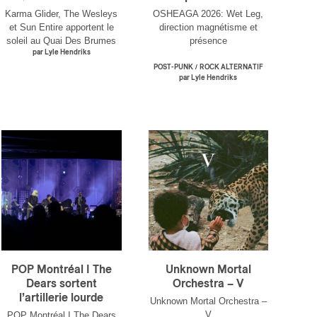
Karma Glider, The Wesleys
OSHEAGA 2026: Wet Leg,
et Sun Entire apportent le
direction magnétisme et
soleil au Quai Des Brumes
présence
par Lyle Hendriks
/
POST-PUNK
ROCK ALTERNATIF
par Lyle Hendriks
×
POP Montréal I The
Unknown Mortal
Dears sortent
Orchestra – V
l’artillerie lourde
Unknown Mortal Orchestra –
V
POP Montréal I The Dears