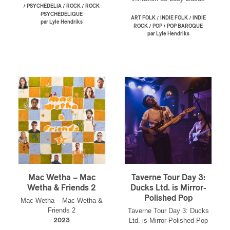
/
/
/
PSYCHEDELIA
ROCK
ROCK
PSYCHÉDÉLIQUE
/
/
ART FOLK
INDIE FOLK
INDIE
par Lyle Hendriks
/
/
ROCK
POP
POP BAROQUE
par Lyle Hendriks
Mac Wetha – Mac
Taverne Tour Day 3:
Wetha & Friends 2
Ducks Ltd. is Mirror-
Polished Pop
Mac Wetha – Mac Wetha &
Friends 2
Taverne Tour Day 3: Ducks
Ltd. is Mirror-Polished Pop
2023