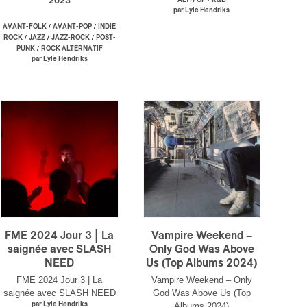
2023
ALT-POP
R&B
par Lyle Hendriks
/
/
AVANT-FOLK
AVANT-POP
INDIE
/
/
/
ROCK
JAZZ
JAZZ-ROCK
POST-
/
PUNK
ROCK ALTERNATIF
par Lyle Hendriks
FME 2024 Jour 3 | La
Vampire Weekend –
saignée avec SLASH
Only God Was Above
NEED
Us (Top Albums 2024)
FME 2024 Jour 3 | La
Vampire Weekend – Only
saignée avec SLASH NEED
God Was Above Us (Top
par Lyle Hendriks
Albums 2024)