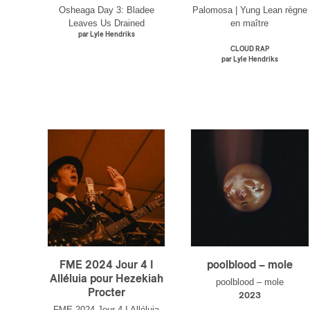
Osheaga Day 3: Bladee
Palomosa | Yung Lean règne
Leaves Us Drained
en maître
par Lyle Hendriks
CLOUD RAP
par Lyle Hendriks
FME 2024 Jour 4 I
poolblood – mole
Alléluia pour Hezekiah
poolblood – mole
Procter
2023
FME 2024 Jour 4 I Alléluia