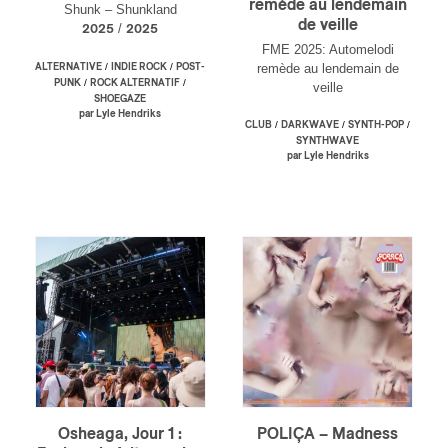
remède au lendemain
Shunk – Shunkland
de veille
/
2025
2025
FME 2025: Automelodi
/
/
remède au lendemain de
ALTERNATIVE
INDIE ROCK
POST-
/
/
PUNK
ROCK ALTERNATIF
veille
SHOEGAZE
par Lyle Hendriks
/
/
/
CLUB
DARKWAVE
SYNTH-POP
SYNTHWAVE
par Lyle Hendriks
Osheaga, Jour 1 :
POLIÇA – Madness