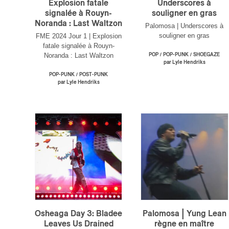
Explosion fatale
Underscores à
signalée à Rouyn-
souligner en gras
Noranda : Last Waltzon
Palomosa | Underscores à
souligner en gras
FME 2024 Jour 1 | Explosion
fatale signalée à Rouyn-
Noranda : Last Waltzon
/
/
POP
POP-PUNK
SHOEGAZE
par Lyle Hendriks
/
POP-PUNK
POST-PUNK
par Lyle Hendriks
Osheaga Day 3: Bladee
Palomosa | Yung Lean
Leaves Us Drained
règne en maître