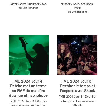
/
/
/
/
/
ALTERNATIVE
INDIE POP
R&B
BRITPOP
INDIE
POP-ROCK
par Lyle Hendriks
ROCK
par Lyle Hendriks
FME 2024 Jour 4 I
FME 2024 Jour 3 |
Patche met un terme
Déchirer le temps et
au FME de manière
l’espace avec Shunk
étrange et hypnotique
FME 2024 Jour 3 | Déchirer
le temps et l’espace avec
FME 2024 Jour 4 I Patche
Shunk
met un terme au FME de