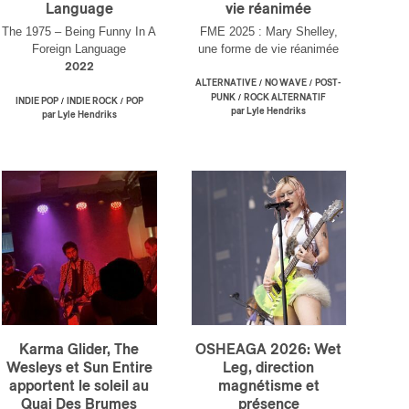
Language
vie réanimée
The 1975 – Being Funny In A
FME 2025 : Mary Shelley,
Foreign Language
une forme de vie réanimée
2022
/
/
ALTERNATIVE
NO WAVE
POST-
/
PUNK
ROCK ALTERNATIF
/
/
INDIE POP
INDIE ROCK
POP
par Lyle Hendriks
par Lyle Hendriks
Karma Glider, The
OSHEAGA 2026: Wet
Wesleys et Sun Entire
Leg, direction
apportent le soleil au
magnétisme et
Quai Des Brumes
présence