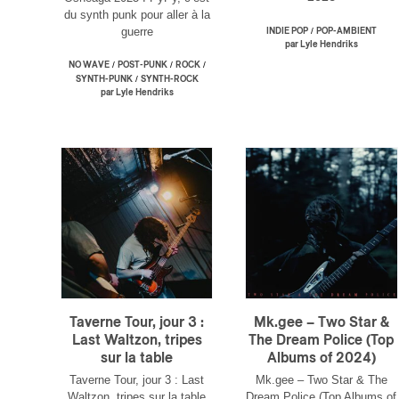
Prof
du synth punk pour aller à la
Amat
guerre
/
INDIE POP
POP-AMBIENT
Cont
par Lyle Hendriks
Four
/
/
/
NO WAVE
POST-PUNK
ROCK
Arti
/
SYNTH-PUNK
SYNTH-ROCK
par Lyle Hendriks
CAPTCH
M'I
Taverne Tour, jour 3 :
Mk.gee – Two Star &
Last Waltzon, tripes
The Dream Police (Top
sur la table
Albums of 2024)
Taverne Tour, jour 3 : Last
Mk.gee – Two Star & The
Waltzon, tripes sur la table
Dream Police (Top Albums of