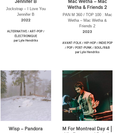
Jennifer B
Mac Wetha – Mac
Wetha & Friends 2
Jockstrap – I Love You
Jennifer B
PAN M 360 / TOP 100 : Mac
Wetha – Mac Wetha &
2022
Friends 2
/
/
ALTERNATIVE
ART-POP
2023
ÉLECTRONIQUE
par Lyle Hendriks
/
/
AVANT-FOLK
HIP-HOP
INDIE POP
/
/
/
POP
POST-PUNK
SOUL/R&B
par Lyle Hendriks
Wisp – Pandora
M For Montreal Day 4 |