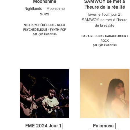
Moonshine
SAMWOY se met à
l’heure de la réalité
Nightlands – Moonshine
Taverne Tour, jour 2 :
2022
SAMWOY se met à l’heure
de la réalité
/
NÉO-PSYCHÉDÉLIQUE
ROCK
/
PSYCHÉDÉLIQUE
SYNTH-POP
par Lyle Hendriks
/
/
GARAGE-PUNK
GARAGE-ROCK
ROCK
par Lyle Hendriks
FME 2024 Jour 1 |
Palomosa |