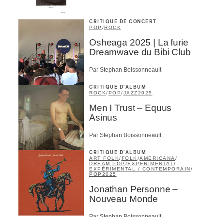
ires
CRITIQUE DE CONCERT
POP
/
ROCK
Osheaga 2025 | La furie
n
Dreamwave du Bibi Club
lité
Par Stephan Boissonneault
CRITIQUE D'ALBUM
ROCK
/
POP
/
JAZZ
2025
Men I Trust – Equus
Asinus
Par Stephan Boissonneault
CRITIQUE D'ALBUM
ART FOLK
/
FOLK
/
AMERICANA
/
DREAM POP
/
EXPÉRIMENTAL
/
EXPÉRIMENTAL / CONTEMPORAIN
/
POP
2025
Jonathan Personne –
Nouveau Monde
Par Stephan Boissonneault