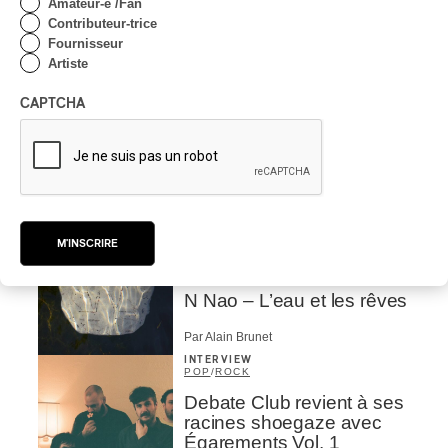
Amateur-e /Fan
déclare… tout !
Contributeur-trice
Fournisseur
Par Stephan Boissonneault
Artiste
INTERVIEW
ÉLECTRONIQUE
/
EXPÉRIMENTAL
/
CAPTCHA
EXPÉRIMENTAL / CONTEMPORAIN
/
POP
FME 2023| Laurence-
Anne, oniromancienne
Par Stephan Boissonneault
CRITIQUE D'ALBUM
POP
/
ÉLECTRONIQUE
/
M'INSCRIRE
FOLK PROGRESSIF
/
CLASSIQUE OCCIDENTAL
/
CLASSIQUE
2023
N Nao – L’eau et les rêves
Par Alain Brunet
INTERVIEW
POP
/
ROCK
Debate Club revient à ses
racines shoegaze avec
Égarements Vol. 1