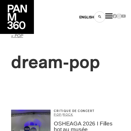
ENGLISH
« POP
dream-pop
es
s
CRITIQUE DE CONCERT
POP
/
ROCK
OSHEAGA 2026 I Filles
ns
hot au musée