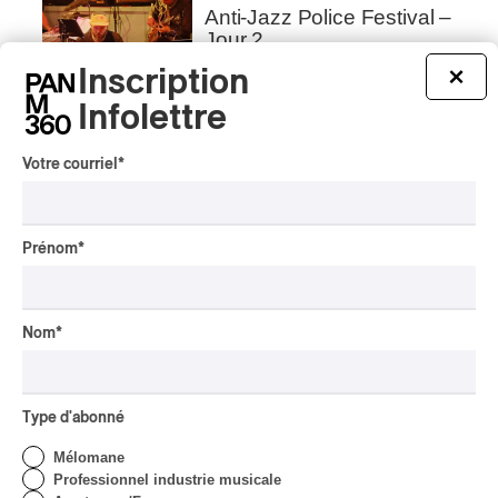
Anti-Jazz Police Festival –
Jour 2
Inscription
×
Par Frédéric Cardin
Infolettre
INTERVIEW
EXPÉRIMENTAL
/
EXPÉRIMENTAL / CONTEMPORAIN
/
POP
Votre courriel
*
Taverne Tour: Laurence-
Anne, visite d’un
labyrinthe sans fin
Prénom
*
Par Louise Jaunet
CRITIQUE D'ALBUM
POP
/
ROCK
2023
Nom
*
Slowdive – everything is
alive
Par Varun Swarup
Type d'abonné
INTERVIEW
Mélomane
POP
/
ROCK
Professionnel industrie musicale
FME 2023 | Tess Parks