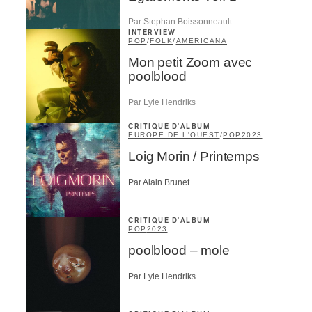
Par Stephan Boissonneault
INTERVIEW
POP
/
FOLK
/
AMERICANA
Mon petit Zoom avec
poolblood
Par Lyle Hendriks
CRITIQUE D'ALBUM
EUROPE DE L'OUEST
/
POP
2023
Loig Morin / Printemps
Par Alain Brunet
CRITIQUE D'ALBUM
POP
2023
poolblood – mole
Par Lyle Hendriks