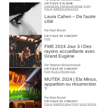
CRITIQUE D'ALBUM
CHANSON FRANCOPHONE
/
POP
/
FOLK
/
AMERICANA
2025
Laura Cahen – De l’autre
côté
Par Alain Brunet
CRITIQUE DE CONCERT
POP
FME 2024 Jour 3 I Des
rayons accueillants avec
Grand Eugène
Par Stephan Boissonneault
CRITIQUE DE CONCERT
POP
/
ÉLECTRONIQUE
MUTEK 2024 | Ela Minus,
apparition ou résurrection
?
Par Alain Brunet
CRITIQUE DE CONCERT
FOLK
/
AMERICANA
/
POP
/
JAZZ
/
ROCK