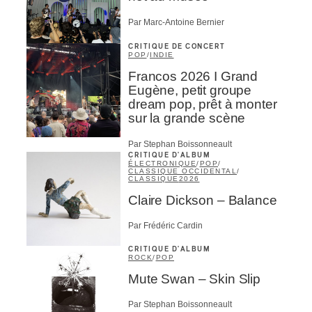
Par Marc-Antoine Bernier
s
CRITIQUE DE CONCERT
POP
/
INDIE
Francos 2026 I Grand
Eugène, petit groupe
dream pop, prêt à monter
sur la grande scène
Par Stephan Boissonneault
CRITIQUE D'ALBUM
ÉLECTRONIQUE
/
POP
/
CLASSIQUE OCCIDENTAL
/
CLASSIQUE
2026
Claire Dickson – Balance
Par Frédéric Cardin
CRITIQUE D'ALBUM
ROCK
/
POP
Mute Swan – Skin Slip
Par Stephan Boissonneault