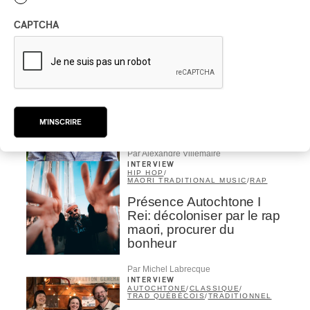
symphonique de Trois-
Rivières; Élisabeth Pion;
CAPTCHA
Valérie Milot – Ravel
Par Frédéric Cardin
INTERVIEW
CHANSON
/
CLASSIQUE
/
POP
Domaine Forget 2026
| Marc Hervieux chante 35
M'INSCRIRE
ans de carrière
Par Alexandre Villemaire
INTERVIEW
HIP HOP
/
MAORI TRADITIONAL MUSIC
/
RAP
Présence Autochtone I
Rei: décoloniser par le rap
maori, procurer du
bonheur
Par Michel Labrecque
INTERVIEW
AUTOCHTONE
/
CLASSIQUE
/
TRAD QUÉBÉCOIS
/
TRADITIONNEL