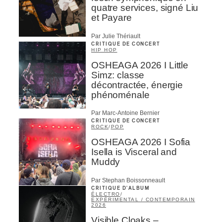
quatre services, signé Liu
et Payare
Par Julie Thériault
CRITIQUE DE CONCERT
HIP HOP
OSHEAGA 2026 I Little
Simz: classe
décontractée, énergie
phénoménale
Par Marc-Antoine Bernier
CRITIQUE DE CONCERT
ROCK
/
POP
OSHEAGA 2026 I Sofia
Isella is Visceral and
Muddy
Par Stephan Boissonneault
CRITIQUE D'ALBUM
ÉLECTRO
/
EXPÉRIMENTAL / CONTEMPORAIN
2026
Visible Cloaks –