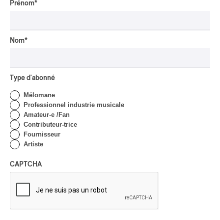
CLASSIQUE OCCIDENTAL
/
Prénom
*
CLASSIQUE
Lanaudière 2026
| Macbeth, une tragédie
portée par des voix
Nom
*
d’exceptions
Par Chloé Rouffignac
Type d'abonné
CRITIQUE DE CONCERT
POP
/
ÉLECTRONIQUE
Mélomane
OSHEAGA 2026 | Lorde
Professionnel industrie musicale
clôture le festival Osheaga
Amateur-e /Fan
au rythme de son propre
Contributeur-trice
cœur
Fournisseur
Artiste
Par Stephan Boissonneault
CRITIQUE DE CONCERT
HIP HOP
CAPTCHA
OSHEAGA 2026 I Clipse
Drip with Swag on the
Mountain
Par Stephan Boissonneault
CRITIQUE DE CONCERT