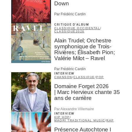
Down
Par Frédéric Cardin
CRITIQUE D'ALBUM
CLASSIQUE OCCIDENTAL
/
CLASSIQUE
2026
Alain Trudel; Orchestre
symphonique de Trois-
Rivières; Élisabeth Pion;
Valérie Milot – Ravel
Par Frédéric Cardin
INTERVIEW
CHANSON
/
CLASSIQUE
/
POP
Domaine Forget 2026
| Marc Hervieux chante 35
ans de carrière
Par Alexandre Villemaire
INTERVIEW
HIP HOP
/
MAORI TRADITIONAL MUSIC
/
RAP
Présence Autochtone I