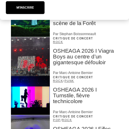
ROCK
/
POP
M'INSCRIRE
OSHEAGA 2026 I Not For
Radio se réincarne sur la
scène de la Forêt
Par Stephan Boissonneault
CRITIQUE DE CONCERT
ROCK
OSHEAGA 2026 I Viagra
Boys au centre d’un
gigantesque défouloir
Par Marc-Antoine Bernier
CRITIQUE DE CONCERT
ROCK
/
PUNK
OSHEAGA 2026 I
Turnstile, fièvre
technicolore
Par Marc-Antoine Bernier
CRITIQUE DE CONCERT
POP
/
ROCK
OSHEAGA 2026 I Filles