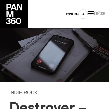
ENGLISH
es
s
INDIE ROCK
Destroyer –
ns