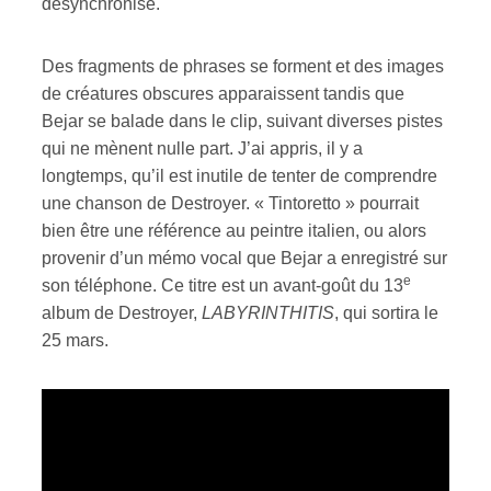
désynchronisé.
ires
Des fragments de phrases se forment et des images
de créatures obscures apparaissent tandis que
n
Bejar se balade dans le clip, suivant diverses pistes
lité
qui ne mènent nulle part. J’ai appris, il y a
longtemps, qu’il est inutile de tenter de comprendre
une chanson de Destroyer. « Tintoretto » pourrait
bien être une référence au peintre italien, ou alors
provenir d’un mémo vocal que Bejar a enregistré sur
e
son téléphone. Ce titre est un avant-goût du 13
album de Destroyer,
LABYRINTHITIS
, qui sortira le
25 mars.