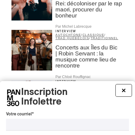
Rei: décoloniser par le rap
maori, procurer du
bonheur
Par Michel Labrecque
INTERVIEW
AUTOCHTONE
/
CLASSIQUE
/
TRAD QUÉBÉCOIS
/
TRADITIONNEL
Concerts aux Îles du Bic
| Robin Servant : la
musique comme lieu de
rencontre
Par Chloé Rouffignac
INTERVIEW
CLASSIQUE OCCIDENTAL
/
CLASSIQUE
Inscription
×
Domaine Forget 2026
Infolettre
| Bach éternel et éternelles
passions avec Rachel
Votre courriel
*
Barton Pine
Par Alexandre Villemaire
CRITIQUE DE CONCERT