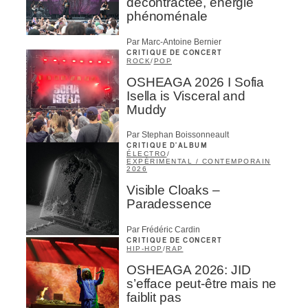
décontractée, énergie
phénoménale
Par Marc-Antoine Bernier
CRITIQUE DE CONCERT
ROCK
/
POP
OSHEAGA 2026 I Sofia
Isella is Visceral and
Muddy
Par Stephan Boissonneault
CRITIQUE D'ALBUM
ÉLECTRO
/
EXPÉRIMENTAL / CONTEMPORAIN
2026
Visible Cloaks –
Paradessence
Par Frédéric Cardin
CRITIQUE DE CONCERT
HIP-HOP
/
RAP
OSHEAGA 2026: JID
s’efface peut-être mais ne
faiblit pas