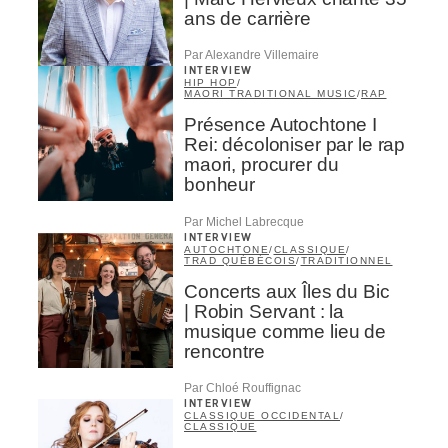
ans de carrière
Par Alexandre Villemaire
INTERVIEW
HIP HOP
/
MAORI TRADITIONAL MUSIC
/
RAP
Présence Autochtone I
Rei: décoloniser par le rap
maori, procurer du
bonheur
Par Michel Labrecque
INTERVIEW
AUTOCHTONE
/
CLASSIQUE
/
TRAD QUÉBÉCOIS
/
TRADITIONNEL
Concerts aux Îles du Bic
| Robin Servant : la
musique comme lieu de
rencontre
Par Chloé Rouffignac
INTERVIEW
CLASSIQUE OCCIDENTAL
/
CLASSIQUE