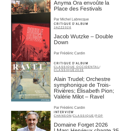
Anyma Ora envoûte la
Place des Festivals
Par Michel Labrecque
CRITIQUE D'ALBUM
JAZZ
2026
Jacob Wutzke – Double
Down
Par Frédéric Cardin
CRITIQUE D'ALBUM
CLASSIQUE OCCIDENTAL
/
CLASSIQUE
2026
Alain Trudel; Orchestre
symphonique de Trois-
Rivières; Élisabeth Pion;
Valérie Milot – Ravel
Par Frédéric Cardin
INTERVIEW
CHANSON
/
CLASSIQUE
/
POP
Domaine Forget 2026
| Marc Hervieux chante 35