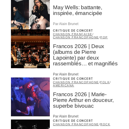
May Wells: battante,
inspirée, émancipée
s
Par Alain Brunet
CRITIQUE DE CONCERT
CHANSON FRANÇAISE
/
CHANSON FRANCOPHONE
/
POP
Francos 2026 | Deux
(albums de Pierre
Lapointe) par deux
rassemblés… et magnifiés
Par Alain Brunet
CRITIQUE DE CONCERT
CHANSON FRANCOPHONE
/
FOLK
/
AMERICANA
Francos 2026 | Marie-
Pierre Arthur en douceur,
superbe bivouac
Par Alain Brunet
CRITIQUE DE CONCERT
CHANSON FRANCOPHONE
/
ROCK