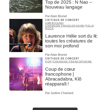
Top de 2025 : N Nao –
Nouveau langage
Par Alain Brunet
CRITIQUE DE CONCERT
AMERICANA
/
CHANSON FRANCOPHONE
/
FOLK
/
ROCK
Laurence Hélie sort du lit:
toutes les créatures de
son moi profond
Par Alain Brunet
CRITIQUE DE CONCERT
POP
/
CHANSON FRANCOPHONE
Coup de cœur
francophone |
Abracadabra, Klô
réapparaît !
Par Justine Charland