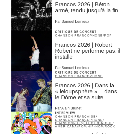
Francos 2026 | Béton
armé, tendu jusqu’à la fin
ires
Par Samuel Lemieux
n
CRITIQUE DE CONCERT
CHANSON FRANCOPHONE
/
POP
lité
Francos 2026 | Robert
Robert ne performe pas, il
installe
Par Samuel Lemieux
CRITIQUE DE CONCERT
CHANSON FRANCOPHONE
Francos 2026 | Dans la
« leloupsphère »… dans
le Dôme et sa suite
Par Alain Brunet
INTERVIEW
CHANSON FRANÇAISE
/
CHANSON FRANCOPHONE
/
CHANSONNIER
/
ÉLECTRONIQUE
/
AMERICANA
/
POP
/
HIP-HOP
/
ROCK