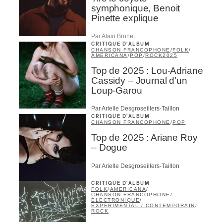
symphonique, Benoit
Pinette explique
Par Alain Brunet
CRITIQUE D'ALBUM
CHANSON FRANCOPHONE
/
FOLK
/
AMERICANA
/
POP
/
ROCK
2025
Top de 2025 : Lou-Adriane
Cassidy – Journal d’un
Loup-Garou
Par Arielle Desgroseillers-Taillon
CRITIQUE D'ALBUM
CHANSON FRANCOPHONE
/
POP
Top de 2025 : Ariane Roy
– Dogue
Par Arielle Desgroseillers-Taillon
CRITIQUE D'ALBUM
FOLK
/
AMERICANA
/
CHANSON FRANCOPHONE
/
ÉLECTRONIQUE
/
EXPÉRIMENTAL / CONTEMPORAIN
/
ROCK