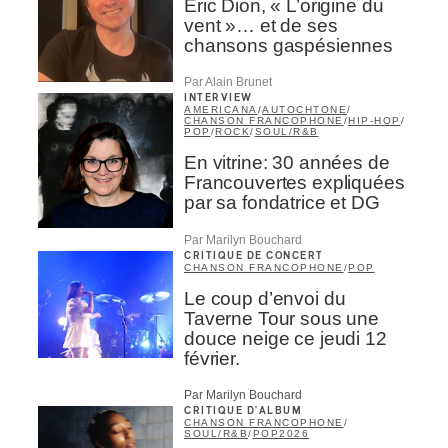
Éric Dion, « L’origine du
vent »… et de ses
Type d'abonné
chansons gaspésiennes
Mélomane
Par Alain Brunet
Professionnel industrie musicale
INTERVIEW
AMERICANA
/
AUTOCHTONE
/
Amateur-e /Fan
CHANSON FRANCOPHONE
/
HIP-HOP
/
POP
/
ROCK
/
SOUL/R&B
Contributeur-trice
Fournisseur
En vitrine: 30 années de
Artiste
Francouvertes expliquées
par sa fondatrice et DG
CAPTCHA
Par Marilyn Bouchard
CRITIQUE DE CONCERT
CHANSON FRANCOPHONE
/
POP
Le coup d’envoi du
Taverne Tour sous une
douce neige ce jeudi 12
février.
M'INSCRIRE
Par Marilyn Bouchard
CRITIQUE D'ALBUM
CHANSON FRANCOPHONE
/
SOUL/R&B
/
POP
2026