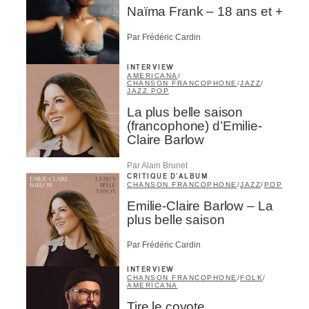
Naïma Frank – 18 ans et +
Par Frédéric Cardin
INTERVIEW
AMERICANA
/
CHANSON FRANCOPHONE
/
JAZZ
/
JAZZ POP
La plus belle saison
(francophone) d’Emilie-
Claire Barlow
Par Alain Brunet
CRITIQUE D'ALBUM
CHANSON FRANCOPHONE
/
JAZZ
/
POP
Emilie-Claire Barlow – La
plus belle saison
Par Frédéric Cardin
INTERVIEW
CHANSON FRANCOPHONE
/
FOLK
/
AMERICANA
Tire le coyote