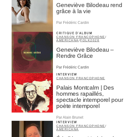
Geneviève Bilodeau rend
grâce à la vie
Par Frédéric Cardin
CRITIQUE D'ALBUM
CHANSON FRANCOPHONE
/
AMERICANA
/
FOLK
2026
Geneviève Bilodeau –
Inscription
×
Rendre Grâce
Infolettre
Par Frédéric Cardin
INTERVIEW
CHANSON FRANCOPHONE
Votre courriel
*
Palais Montcalm | Des
hommes rapaillés,
spectacle intemporel pour
Prénom
*
poète intemporel
Par Alain Brunet
INTERVIEW
Nom
*
CHANSON FRANCOPHONE
/
AMERICANA