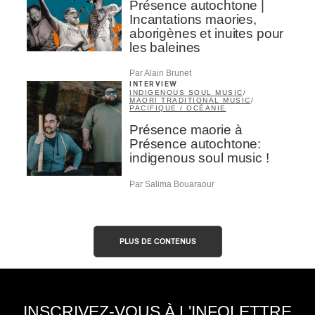
Présence autochtone |
Incantations maories,
aborigènes et inuites pour
s
les baleines
Par Alain Brunet
INTERVIEW
INDIGENOUS SOUL MUSIC
/
MAORI TRADITIONAL MUSIC
/
PACIFIQUE / OCÉANIE
Présence maorie à
Présence autochtone:
indigenous soul music !
Par Salima Bouaraour
PLUS DE CONTENUS
INSCRIVEZ-VOUS À L'INFOLETTRE