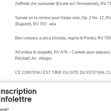
Zeffiretti che sussurate (Ercole su’l Termodonte), RV 71
Sonate en la mineur pour Harpe solo, Op. 2 No. 12, R
(Bajazet), RV 703 : aria
Ben conosco a poco (Arsilda, regina di Ponto), RV 700:
All’ombra di sospetto, RV 678 – Cantate pour soprano, t
Récitatif, Air : Allegro
CE CONTENU EST TIIRÉ DU SITE DU FESTIVAL C
POUR ACHETER VOS BILLETS, C’EST ICI
Inscription
Infolettre
rriel
*