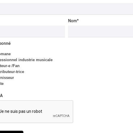
Nom
*
abonné
omane
INTERVIEW
ASIE CENTRALE
/
essionnel industrie musicale
MUSIQUES DU MONDE
eur-e /Fan
Orientalys 2026 | Alex
ributeur-trice
Iskandar : porteur de
nisseur
traditions de l’Asie
ste
centrale à Montréal
A
Par Frédéric Cardin
CRITIQUE D'ALBUM
CLASSIQUE OCCIDENTAL
/
CLASSIQUE
2026