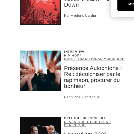
Down
M'I
Par Frédéric Cardin
INTERVIEW
HIP HOP
/
MAORI TRADITIONAL MUSIC
/
RAP
Présence Autochtone I
Rei: décoloniser par le
rap maori, procurer du
bonheur
Par Michel Labrecque
CRITIQUE DE CONCERT
CLASSIQUE OCCIDENTAL
/
CLASSIQUE