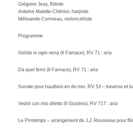
Grégoire Jeay, flûtiste
Antoine Malette-Chénier, harpiste
Mélisande Corriveau, violoncelliste
Programme
Gelido in ogni vena (Il Farnace), RV 71 : aria
Da quel ferro (Il Farnace), RV 71 : aria
Sonate pour hautbois en do min, RV 53 – traverso et b
Vedrò con mio diletto (Il Giustino), RV 717 : aria
Le Printemps – arrangement de J.J. Rousseau pour flût