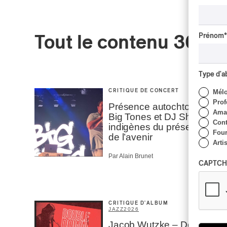
Prénom
*
Tout le contenu 360
Type d'
Mél
CRITIQUE DE CONCERT
Prof
Présence autochtone |
Amat
Big Tones et DJ Shub,
Cont
indigènes du présent et
Four
de l’avenir
Arti
Par Alain Brunet
CAPTCH
CRITIQUE D'ALBUM
JAZZ
2026
Jacob Wutzke – Double