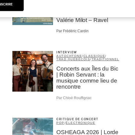
Alain Trudel; Orchestre
NSCRIRE
symphonique de Trois-
Rivières; Élisabeth Pion;
Valérie Milot – Ravel
Par Frédéric Cardin
INTERVIEW
AUTOCHTONE
/
CLASSIQUE
/
TRAD QUÉBÉCOIS
/
TRADITIONNEL
Concerts aux Îles du Bic
| Robin Servant : la
musique comme lieu de
rencontre
Par Chloé Rouffignac
CRITIQUE DE CONCERT
POP
/
ÉLECTRONIQUE
OSHEAGA 2026 | Lorde