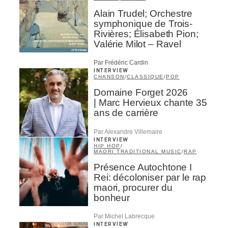
Alain Trudel; Orchestre
symphonique de Trois-
Rivières; Élisabeth Pion;
Valérie Milot – Ravel
Par Frédéric Cardin
INTERVIEW
CHANSON
/
CLASSIQUE
/
POP
Domaine Forget 2026
| Marc Hervieux chante 35
ans de carrière
Par Alexandre Villemaire
INTERVIEW
HIP HOP
/
MAORI TRADITIONAL MUSIC
/
RAP
Présence Autochtone I
Rei: décoloniser par le rap
maori, procurer du
bonheur
Par Michel Labrecque
INTERVIEW