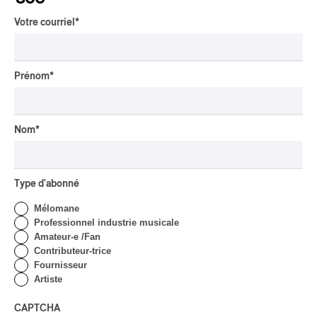
Par Chloé Rouffignac
Votre courriel
*
CRITIQUE DE CONCERT
POP
/
ÉLECTRONIQUE
OSHEAGA 2026 | Lorde
clôture le festival Osheaga
Prénom
*
au rythme de son propre
cœur
Nom
*
Par Stephan Boissonneault
CRITIQUE DE CONCERT
HIP HOP
OSHEAGA 2026 I Clipse
Type d'abonné
Drip with Swag on the
Mountain
Mélomane
Professionnel industrie musicale
Par Stephan Boissonneault
Amateur-e /Fan
CRITIQUE DE CONCERT
ROCK
/
POP
Contributeur-trice
Fournisseur
OSHEAGA 2026 I Not For
Artiste
Radio se réincarne sur la
scène de la Forêt
CAPTCHA