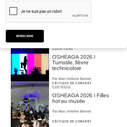
Par Stephan Boissonneault
CRITIQUE DE CONCERT
ROCK
OSHEAGA 2026 I Viagra
Boys au centre d’un
gigantesque défouloir
M'INSCRIRE
Par Marc-Antoine Bernier
CRITIQUE DE CONCERT
ROCK
/
PUNK
OSHEAGA 2026 I
Turnstile, fièvre
technicolore
Par Marc-Antoine Bernier
CRITIQUE DE CONCERT
POP
/
ROCK
OSHEAGA 2026 I Filles
hot au musée
Par Marc-Antoine Bernier
CRITIQUE DE CONCERT