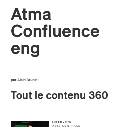
Atma
s
Confluence
eng
par Alain Brunet
Tout le contenu 360
INTERVIEW
ASIE CENTRALE
/