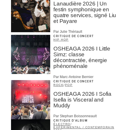
Lanaudière 2026 | Un
festin symphonique en
quatre services, signé Liu
et Payare
Par Julie Thériault
CRITIQUE DE CONCERT
HIP HOP
OSHEAGA 2026 I Little
Simz: classe
décontractée, énergie
phénoménale
Par Marc-Antoine Bernier
CRITIQUE DE CONCERT
ROCK
/
POP
OSHEAGA 2026 I Sofia
Isella is Visceral and
Muddy
Par Stephan Boissonneault
CRITIQUE D'ALBUM
ÉLECTRO
/
EXPÉRIMENTAL / CONTEMPORAIN