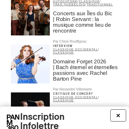
AUTOCHTONE
/
CLASSIQUE
/
TRAD QUÉBÉCOIS
/
TRADITIONNEL
Concerts aux Îles du Bic
| Robin Servant : la
musique comme lieu de
rencontre
Par Chloé Rouffignac
INTERVIEW
CLASSIQUE OCCIDENTAL
/
CLASSIQUE
Domaine Forget 2026
| Bach éternel et éternelles
passions avec Rachel
Barton Pine
Par Alexandre Villemaire
CRITIQUE DE CONCERT
CLASSIQUE OCCIDENTAL
/
CLASSIQUE
Lanaudière 2026
| Macbeth, une tragédie
Inscription
×
portée par des voix
Infolettre
d’exceptions