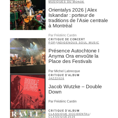
MUSIQUES DU MONDE
Orientalys 2026 | Alex
ires
Iskandar : porteur de
traditions de l’Asie centrale
n
à Montréal
lité
Par Frédéric Cardin
CRITIQUE DE CONCERT
POP
/
INDIGENOUS SOUL MUSIC
Présence Autochtone I
Anyma Ora envoûte la
Place des Festivals
Par Michel Labrecque
CRITIQUE D'ALBUM
JAZZ
2026
Jacob Wutzke – Double
Down
Par Frédéric Cardin
CRITIQUE D'ALBUM
CLASSIQUE OCCIDENTAL
/
CLASSIQUE
2026