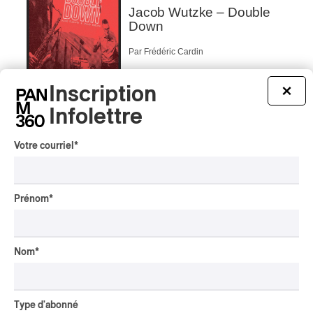
Jacob Wutzke – Double
Down
Par Frédéric Cardin
CRITIQUE D'ALBUM
CLASSIQUE OCCIDENTAL
/
Inscription
×
CLASSIQUE
2026
Infolettre
Alain Trudel; Orchestre
symphonique de Trois-
Rivières; Élisabeth Pion;
Votre courriel
*
Valérie Milot – Ravel
Par Frédéric Cardin
INTERVIEW
Prénom
*
CHANSON
/
CLASSIQUE
/
POP
Domaine Forget 2026
| Marc Hervieux chante 35
ans de carrière
Nom
*
Par Alexandre Villemaire
INTERVIEW
AUTOCHTONE
/
CLASSIQUE
/
TRAD QUÉBÉCOIS
/
TRADITIONNEL
Type d'abonné