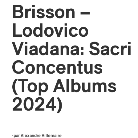
Brisson –
ires
Lodovico
n
lité
Viadana: Sacri
Concentus
(Top Albums
2024)
· par
Alexandre Villemaire