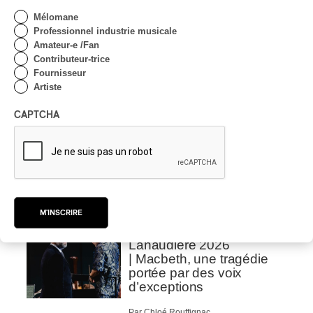
Concerts aux Îles du Bic
Mélomane
| Robin Servant : la
Professionnel industrie musicale
musique comme lieu de
Amateur-e /Fan
rencontre
Contributeur-trice
Fournisseur
Par Chloé Rouffignac
Artiste
INTERVIEW
CLASSIQUE OCCIDENTAL
/
CLASSIQUE
CAPTCHA
Domaine Forget 2026
| Bach éternel et éternelles
passions avec Rachel
Barton Pine
Par Alexandre Villemaire
CRITIQUE DE CONCERT
M'INSCRIRE
CLASSIQUE OCCIDENTAL
/
CLASSIQUE
Lanaudière 2026
| Macbeth, une tragédie
portée par des voix
d’exceptions
Par Chloé Rouffignac