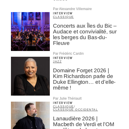
Par Alexandre Villemaire
INTERVIEW
CLASSIQUE
Concerts aux Îles du Bic –
Audace et convivialité, sur
les berges du Bas-du-
Fleuve
Par Frédéric Cardin
INTERVIEW
JAZZ
Domaine Forget 2026 |
Kim Richardson parle de
Duke Ellington… et d’elle-
même !
Par Julie Thériault
INTERVIEW
CLASSIQUE
/
CLASSIQUE OCCIDENTAL
Lanaudière 2026 |
Macbeth de Verdi et l’OM