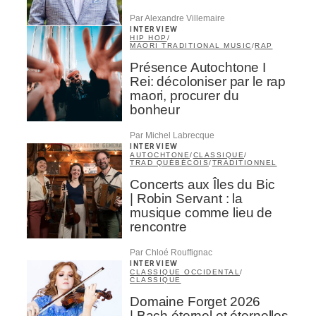
Par Alexandre Villemaire
INTERVIEW
HIP HOP
/
MAORI TRADITIONAL MUSIC
/
RAP
Présence Autochtone I
Rei: décoloniser par le rap
maori, procurer du
bonheur
Par Michel Labrecque
INTERVIEW
AUTOCHTONE
/
CLASSIQUE
/
TRAD QUÉBÉCOIS
/
TRADITIONNEL
Concerts aux Îles du Bic
| Robin Servant : la
musique comme lieu de
rencontre
Par Chloé Rouffignac
INTERVIEW
CLASSIQUE OCCIDENTAL
/
CLASSIQUE
Domaine Forget 2026
| Bach éternel et éternelles