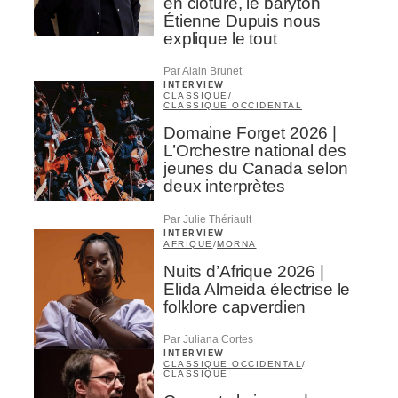
en clôture, le baryton
Étienne Dupuis nous
explique le tout
Par Alain Brunet
INTERVIEW
CLASSIQUE
/
CLASSIQUE OCCIDENTAL
Domaine Forget 2026 |
L’Orchestre national des
jeunes du Canada selon
deux interprètes
Par Julie Thériault
INTERVIEW
AFRIQUE
/
MORNA
Nuits d’Afrique 2026 |
Elida Almeida électrise le
folklore capverdien
Par Juliana Cortes
INTERVIEW
CLASSIQUE OCCIDENTAL
/
CLASSIQUE