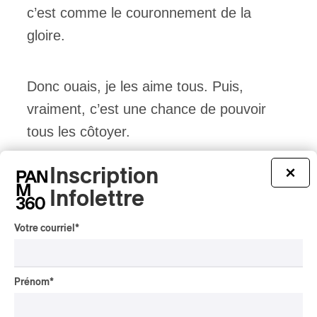
c’est comme le couronnement de la
gloire.
Donc ouais, je les aime tous. Puis,
vraiment, c’est une chance de pouvoir
tous les côtoyer.
Inscription
×
PAN M 360 : Comment ça s’est
Infolettre
déroulé, cette collaboration avec
Arion?
Votre courriel
*
Élisabeth Pion :
Ça fait longtemps qu’on
Prénom
*
se connaît. En fait, c’est grâce à Marc