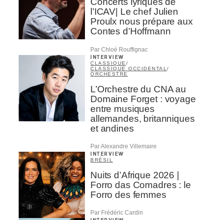
Concerts lyriques de
l’ICAV| Le chef Julien
Proulx nous prépare aux
Contes d’Hoffmann
Par Chloé Rouffignac
INTERVIEW
CLASSIQUE
/
CLASSIQUE OCCIDENTAL
/
ORCHESTRE
L’Orchestre du CNA au
Domaine Forget : voyage
entre musiques
allemandes, britanniques
et andines
Par Alexandre Villemaire
INTERVIEW
BRÉSIL
Nuits d’Afrique 2026 |
Forro das Comadres : le
Forro des femmes
Par Frédéric Cardin