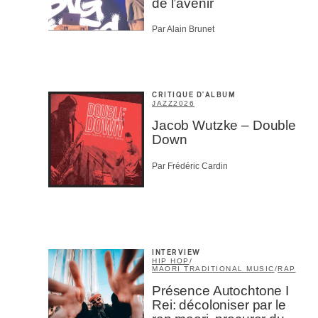
de l’avenir
Par Alain Brunet
Votre cou
CRITIQUE D'ALBUM
JAZZ
2026
Prénom
*
Jacob Wutzke – Double
Down
Par Frédéric Cardin
Type d'
Mél
Prof
Amat
Cont
Four
INTERVIEW
HIP HOP
/
Arti
MAORI TRADITIONAL MUSIC
/
RAP
Présence Autochtone I
CAPTCH
Rei: décoloniser par le