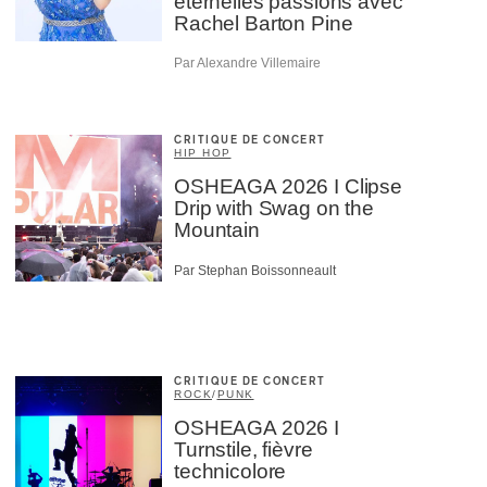
éternelles passions avec
Rachel Barton Pine
Par Alexandre Villemaire
CRITIQUE DE CONCERT
HIP HOP
OSHEAGA 2026 I Clipse
Drip with Swag on the
Mountain
Par Stephan Boissonneault
CRITIQUE DE CONCERT
ROCK
/
PUNK
OSHEAGA 2026 I
Turnstile, fièvre
technicolore