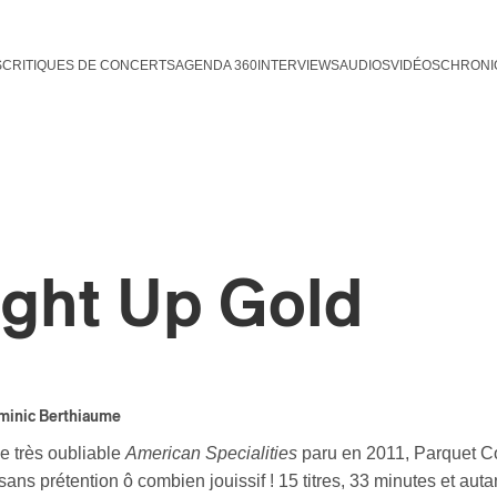
S
CRITIQUES DE CONCERTS
AGENDA 360
INTERVIEWS
AUDIOS
VIDÉOS
CHRONI
ight Up Gold
minic Berthiaume
e très oubliable
American Specialities
paru en 2011, Parquet Co
ans prétention ô combien jouissif ! 15 titres, 33 minutes et auta