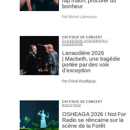
rap maori, procurer du
bonheur
Par Michel Labrecque
M'I
CRITIQUE DE CONCERT
CLASSIQUE OCCIDENTAL
/
CLASSIQUE
Lanaudière 2026
| Macbeth, une tragédie
portée par des voix
d’exception
Par Chloé Rouffignac
CRITIQUE DE CONCERT
ROCK
/
POP
OSHEAGA 2026 I Not For
Radio se réincarne sur la
scène de la Forêt