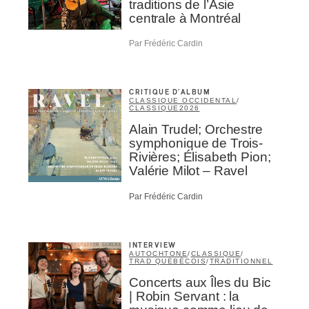
Inscription
traditions de l’Asie
centrale à Montréal
Infolettre
Par Frédéric Cardin
rriel
*
CRITIQUE D'ALBUM
CLASSIQUE OCCIDENTAL
/
CLASSIQUE
2026
Nom
*
Alain Trudel; Orchestre
symphonique de Trois-
Rivières; Élisabeth Pion;
abonné
Valérie Milot – Ravel
omane
Par Frédéric Cardin
essionnel industrie musicale
eur-e /Fan
ributeur-trice
nisseur
INTERVIEW
AUTOCHTONE
/
CLASSIQUE
/
ste
TRAD QUÉBÉCOIS
/
TRADITIONNEL
Concerts aux Îles du Bic
A
| Robin Servant : la