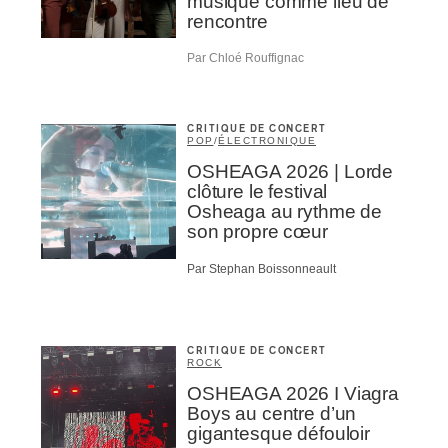
musique comme lieu de
rencontre
Par Chloé Rouffignac
NSCRIRE
CRITIQUE DE CONCERT
POP
/
ÉLECTRONIQUE
OSHEAGA 2026 | Lorde
clôture le festival
Osheaga au rythme de
son propre cœur
Par Stephan Boissonneault
CRITIQUE DE CONCERT
ROCK
OSHEAGA 2026 I Viagra
Boys au centre d’un
gigantesque défouloir