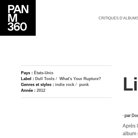
CRITIQUES D’ALBUM
Pays :
États-Unis
L
Label :
Dull Tools
/
What's Your Rupture?
Genres et styles :
indie rock
/
punk
Année :
2012
· par
Do
Après l
album s