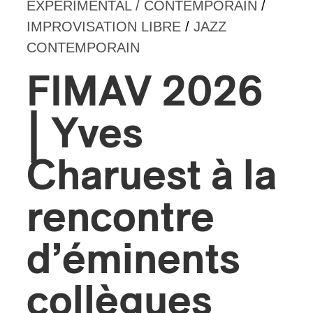
EXPÉRIMENTAL / CONTEMPORAIN
/
IMPROVISATION LIBRE
/
JAZZ
s
CONTEMPORAIN
FIMAV 2026
| Yves
Charuest à la
rencontre
d’éminents
collègues