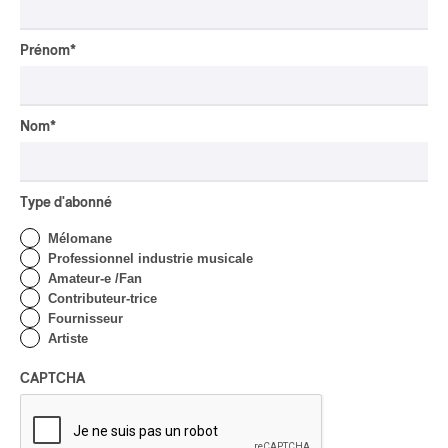
Alain Trudel; Orchestre
symphonique de Trois-
Prénom
*
Rivières; Élisabeth Pion;
Valérie Milot – Ravel
Par Frédéric Cardin
Nom
*
INTERVIEW
CHANSON
/
CLASSIQUE
/
POP
Domaine Forget 2026
| Marc Hervieux chante 35
Type d'abonné
ans de carrière
Mélomane
Professionnel industrie musicale
Par Alexandre Villemaire
Amateur-e /Fan
INTERVIEW
HIP HOP
/
Contributeur-trice
MAORI TRADITIONAL MUSIC
/
RAP
Fournisseur
Présence Autochtone I
Artiste
Rei: décoloniser par le rap
maori, procurer du
CAPTCHA
bonheur
Par Michel Labrecque
INTERVIEW