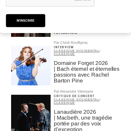
AUTOCHTONE
/
CLASSIQUE
/
TRAD QUÉBÉCOIS
/
TRADITIONNEL
Concerts aux Îles du Bic
| Robin Servant : la
M'INSCRIRE
musique comme lieu de
rencontre
Par Chloé Rouffignac
INTERVIEW
CLASSIQUE OCCIDENTAL
/
CLASSIQUE
Domaine Forget 2026
| Bach éternel et éternelles
passions avec Rachel
Barton Pine
Par Alexandre Villemaire
CRITIQUE DE CONCERT
CLASSIQUE OCCIDENTAL
/
CLASSIQUE
Lanaudière 2026
| Macbeth, une tragédie
portée par des voix
d’exception