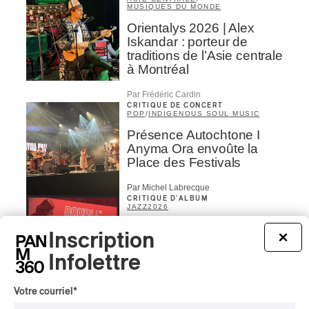
MUSIQUES DU MONDE
Orientalys 2026 | Alex
Iskandar : porteur de
traditions de l’Asie centrale
à Montréal
Par Frédéric Cardin
CRITIQUE DE CONCERT
POP
/
INDIGENOUS SOUL MUSIC
Présence Autochtone I
Anyma Ora envoûte la
Place des Festivals
Par Michel Labrecque
CRITIQUE D'ALBUM
JAZZ
2026
Jacob Wutzke – Double
Inscription
×
Down
Infolettre
Par Frédéric Cardin
Votre courriel
*
CRITIQUE D'ALBUM
CLASSIQUE OCCIDENTAL
/
CLASSIQUE
2026