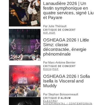
Lanaudière 2026 | Un
festin symphonique en
quatre services, signé Liu
et Payare
Par Julie Thériault
CRITIQUE DE CONCERT
HIP HOP
OSHEAGA 2026 I Little
Simz: classe
décontractée, énergie
phénoménale
Par Marc-Antoine Bernier
CRITIQUE DE CONCERT
ROCK
/
POP
OSHEAGA 2026 I Sofia
Isella is Visceral and
Muddy
Par Stephan Boissonneault
CRITIQUE D'ALBUM
ÉLECTRO
/
EXPÉRIMENTAL / CONTEMPORAIN