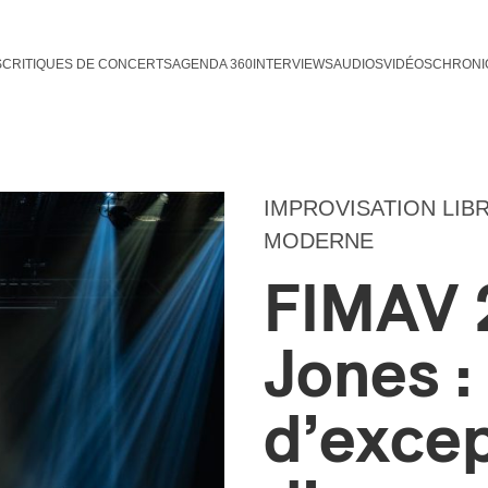
S
CRITIQUES DE CONCERTS
AGENDA 360
INTERVIEWS
AUDIOS
VIDÉOS
CHRONI
IMPROVISATION LIB
MODERNE
FIMAV 
Jones : 
d’excep