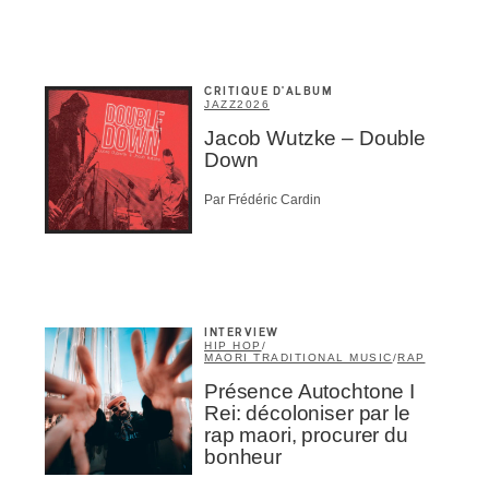
Nom
*
CRITIQUE D'ALBUM
JAZZ
2026
abonné
Jacob Wutzke – Double
omane
Down
essionnel industrie musicale
eur-e /Fan
Par Frédéric Cardin
ributeur-trice
nisseur
ste
A
INTERVIEW
HIP HOP
/
MAORI TRADITIONAL MUSIC
/
RAP
Présence Autochtone I
Rei: décoloniser par le
rap maori, procurer du
bonheur
NSCRIRE