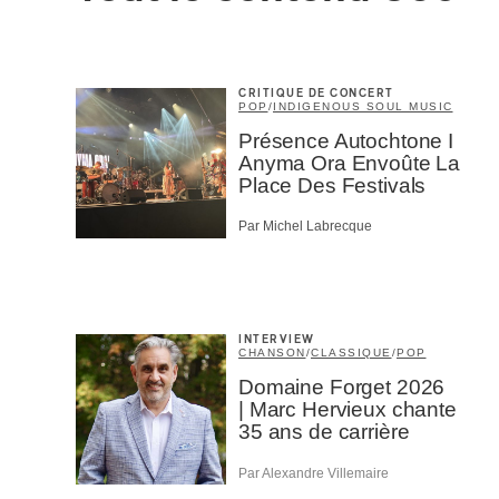
Prénom
*
CRITIQUE DE CONCERT
POP
/
INDIGENOUS SOUL MUSIC
Type d'
Présence Autochtone I
Mél
Anyma Ora Envoûte La
Prof
Place Des Festivals
Amat
Cont
Par Michel Labrecque
Four
Arti
CAPTCH
INTERVIEW
CHANSON
/
CLASSIQUE
/
POP
Domaine Forget 2026
| Marc Hervieux chante
35 ans de carrière
M'I
Par Alexandre Villemaire