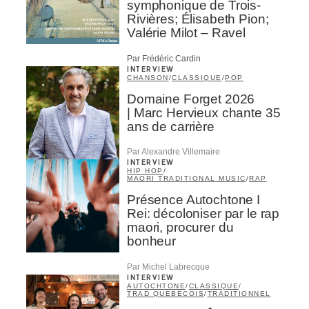
symphonique de Trois-
Rivières; Élisabeth Pion;
Valérie Milot – Ravel
Par Frédéric Cardin
INTERVIEW
CHANSON
/
CLASSIQUE
/
POP
Domaine Forget 2026
| Marc Hervieux chante 35
ans de carrière
Par Alexandre Villemaire
INTERVIEW
HIP HOP
/
MAORI TRADITIONAL MUSIC
/
RAP
Présence Autochtone I
Rei: décoloniser par le rap
maori, procurer du
bonheur
Par Michel Labrecque
INTERVIEW
AUTOCHTONE
/
CLASSIQUE
/
TRAD QUÉBÉCOIS
/
TRADITIONNEL