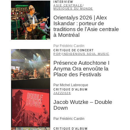
INTERVIEW
ASIE CENTRALE
/
MUSIQUES DU MONDE
Orientalys 2026 | Alex
Iskandar : porteur de
traditions de l’Asie centrale
à Montréal
Par Frédéric Cardin
CRITIQUE DE CONCERT
POP
/
INDIGENOUS SOUL MUSIC
Présence Autochtone I
Anyma Ora envoûte la
Place des Festivals
Par Michel Labrecque
CRITIQUE D'ALBUM
JAZZ
2026
Jacob Wutzke – Double
Down
Par Frédéric Cardin
CRITIQUE D'ALBUM