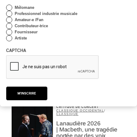
Par Michel Labrecque
INTERVIEW
Mélomane
AUTOCHTONE
/
CLASSIQUE
/
TRAD QUÉBÉCOIS
/
TRADITIONNEL
Professionnel industrie musicale
Amateur-e /Fan
Concerts aux Îles du Bic
Contributeur-trice
| Robin Servant : la
Fournisseur
musique comme lieu de
Artiste
rencontre
CAPTCHA
Par Chloé Rouffignac
INTERVIEW
CLASSIQUE OCCIDENTAL
/
CLASSIQUE
Domaine Forget 2026
| Bach éternel et éternelles
passions avec Rachel
Barton Pine
M'INSCRIRE
Par Alexandre Villemaire
CRITIQUE DE CONCERT
CLASSIQUE OCCIDENTAL
/
CLASSIQUE
Lanaudière 2026
| Macbeth, une tragédie
portée par des voix