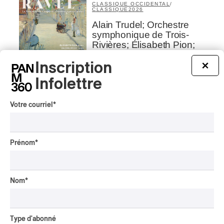
CLASSIQUE OCCIDENTAL
/
CLASSIQUE
2026
Alain Trudel; Orchestre
symphonique de Trois-
Rivières; Élisabeth Pion;
Valérie Milot – Ravel
Inscription
×
Par Frédéric Cardin
Infolettre
INTERVIEW
CHANSON
/
CLASSIQUE
/
POP
Domaine Forget 2026
Votre courriel
*
| Marc Hervieux chante 35
ans de carrière
Par Alexandre Villemaire
Prénom
*
INTERVIEW
HIP HOP
/
MAORI TRADITIONAL MUSIC
/
RAP
Présence Autochtone I
Nom
*
Rei: décoloniser par le rap
maori, procurer du
bonheur
Type d'abonné