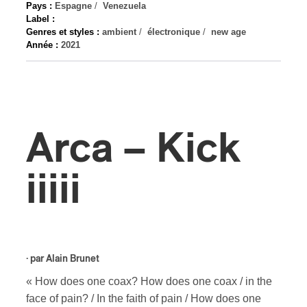
Pays :
Espagne
/
Venezuela
Label :
s
Genres et styles :
ambient
/
électronique
/
new age
Année :
2021
Arca – Kick
iiiii
· par
Alain Brunet
« How does one coax? How does one coax / in the
face of pain? / In the faith of pain / How does one