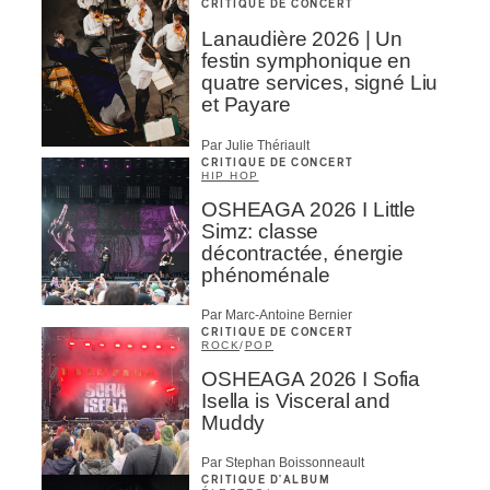
CRITIQUE DE CONCERT
Lanaudière 2026 | Un
festin symphonique en
quatre services, signé Liu
et Payare
Par Julie Thériault
CRITIQUE DE CONCERT
HIP HOP
OSHEAGA 2026 I Little
Simz: classe
décontractée, énergie
phénoménale
Par Marc-Antoine Bernier
CRITIQUE DE CONCERT
ROCK
/
POP
OSHEAGA 2026 I Sofia
Isella is Visceral and
Muddy
Par Stephan Boissonneault
CRITIQUE D'ALBUM