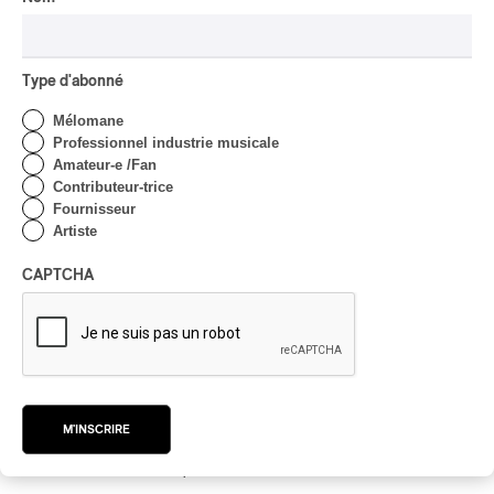
/
ANTILLES / CARAÏBES
JAZZ
par Frédéric Cardin
Type d'abonné
Mélomane
Professionnel industrie musicale
Amateur-e /Fan
Soraya Benitez à la Salle Bourgie
Contributeur-trice
Soraya Benitez à la Salle Bourgie
Fournisseur
Artiste
CLASSIQUE
par Rédaction PAN M 360
CAPTCHA
Los Amigos Invisibles au Club Soda
Los Amigos Invisibles au Club Soda
M'INSCRIRE
/
/
/
ACID JAZZ
DISCO
FUNK
LATINO
par Rédaction PAN M 360