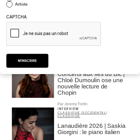
Artiste
Par Chloé Rouffignac
INTERVIEW
CLASSIQUE
/
CAPTCHA
CLASSIQUE OCCIDENTAL
Concerts aux Îles du Bic |
Andrea Stewart : « On est
toujours en création »
Par Chloé Rouffignac
INTERVIEW
M'INSCRIRE
CLASSIQUE
/
CLASSIQUE OCCIDENTAL
Concerts aux Îles du Bic |
Chloé Dumoulin ose une
nouvelle lecture de
Chopin
Par Jeremy Fortin
INTERVIEW
CLASSIQUE OCCIDENTAL
/
CLASSIQUE
Lanaudière 2026 | Saskia
Giorgini : le piano italien