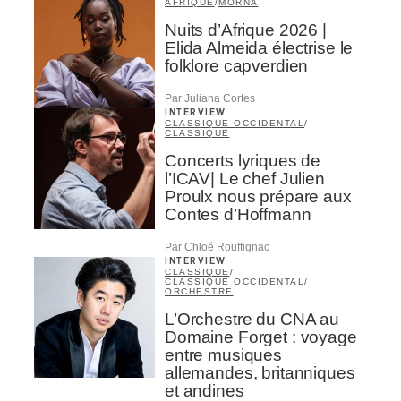
AFRIQUE
/
MORNA
Nuits d’Afrique 2026 |
Elida Almeida électrise le
folklore capverdien
Par Juliana Cortes
INTERVIEW
CLASSIQUE OCCIDENTAL
/
CLASSIQUE
Concerts lyriques de
l’ICAV| Le chef Julien
Proulx nous prépare aux
Contes d’Hoffmann
Par Chloé Rouffignac
INTERVIEW
CLASSIQUE
/
CLASSIQUE OCCIDENTAL
/
ORCHESTRE
L’Orchestre du CNA au
Domaine Forget : voyage
entre musiques
allemandes, britanniques
et andines