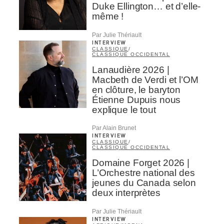
Duke Ellington… et d’elle-
même !
Par Julie Thériault
INTERVIEW
CLASSIQUE
/
CLASSIQUE OCCIDENTAL
Lanaudière 2026 |
Macbeth de Verdi et l’OM
en clôture, le baryton
Étienne Dupuis nous
explique le tout
Par Alain Brunet
INTERVIEW
CLASSIQUE
/
CLASSIQUE OCCIDENTAL
Domaine Forget 2026 |
L’Orchestre national des
jeunes du Canada selon
deux interprètes
Par Julie Thériault
INTERVIEW