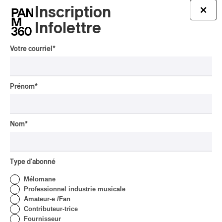
AUTOCHTONE
Inscription
×
Présence autochtone
Infolettre
2026 | La programmation
avec André Dudemaine
Votre courriel
*
Par Frédéric Cardin
INTERVIEW
AUTOCHTONE
Concerts aux Îles du Bic |
Prénom
*
Samaqani Cocahq fait
revivre les traditions
wolastoq
Nom
*
Par Jeremy Fortin
INTERVIEW
ÉLECTRONIQUE
/
CLASSIQUE OCCIDENTAL
/
CLASSIQUE
Type d'abonné
Concerts aux Îles du
Mélomane
Bic | Pierre-Luc Lecours et
Professionnel industrie musicale
l’Ensemble Modulaire :
Amateur-e /Fan
entre le son, l’image et
Contributeur-trice
l’instant
Fournisseur