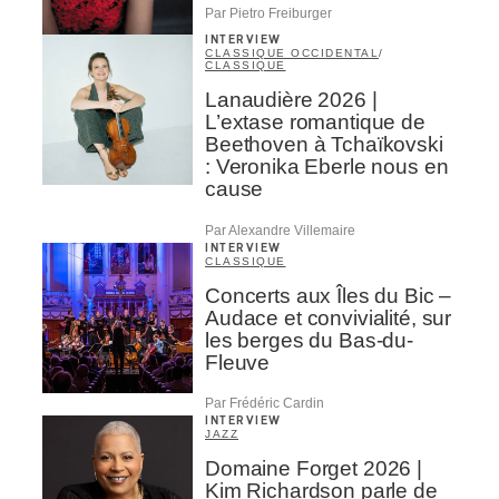
Par Pietro Freiburger
INTERVIEW
CLASSIQUE OCCIDENTAL
/
CLASSIQUE
Lanaudière 2026 |
L’extase romantique de
Beethoven à Tchaïkovski
: Veronika Eberle nous en
cause
Par Alexandre Villemaire
INTERVIEW
CLASSIQUE
Concerts aux Îles du Bic –
Audace et convivialité, sur
les berges du Bas-du-
Fleuve
Par Frédéric Cardin
INTERVIEW
JAZZ
Domaine Forget 2026 |
Kim Richardson parle de