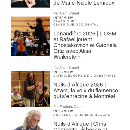
de Marie-Nicole Lemieux
Par Alain Brunet
INTERVIEW
CLASSIQUE
/
CLASSIQUE OCCIDENTAL
Lanaudière 2026 | L’OSM
et Rafael jouent
Chostakovitch et Gabriela
Ortiz avec Alisa
Weilerstein
Par Alain Brunet
INTERVIEW
LATINO
/
EUROPE DE L'OUEST
/
JAZZ
Nuits d’Afrique 2026 |
Azara, la voix du flamenco
qui s’enracine à Montréal
Par Frédéric Cardin
INTERVIEW
ANTILLES / CARAÏBES
/
REGGAE
Nuits d’Afrique | Chris
Combette, richesse et