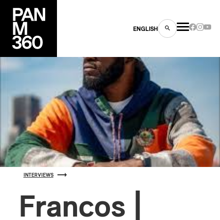
ENGLISH
es
s
INTERVIEWS
Francos |
ns