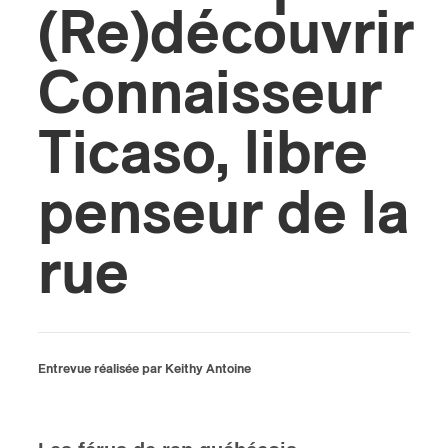
(Re)découvrir
s
Connaisseur
Ticaso, libre
penseur de la
rue
Entrevue réalisée par Keithy Antoine