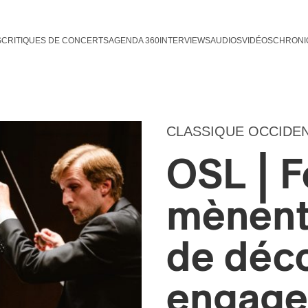
S
CRITIQUES DE CONCERTS
AGENDA 360
INTERVIEWS
AUDIOS
VIDÉOS
CHRONI
CLASSIQUE OCCIDE
OSL | F
mènent
de déc
engage