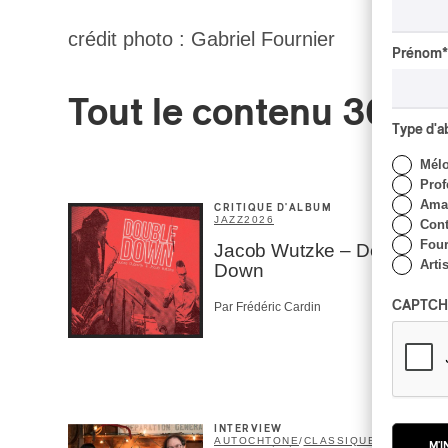
crédit photo : Gabriel Fournier
Prénom
*
Tout le contenu 360
Type d'
Mél
Prof
Amat
CRITIQUE D'ALBUM
JAZZ
2026
Cont
Four
Jacob Wutzke – Double
Arti
Down
CAPTCH
Par Frédéric Cardin
INTERVIEW
AUTOCHTONE
/
CLASSIQUE
/
M'I