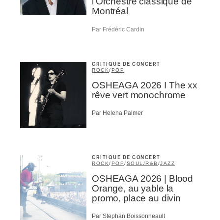
l’Orchestre classique de
Montréal
Par Frédéric Cardin
CRITIQUE DE CONCERT
ROCK
/
POP
OSHEAGA 2026 I The xx
rêve vert monochrome
Par Helena Palmer
CRITIQUE DE CONCERT
ROCK
/
POP
/
SOUL/R&B
/
JAZZ
OSHEAGA 2026 | Blood
Orange, au yable la
promo, place au divin
Par Stephan Boissonneault