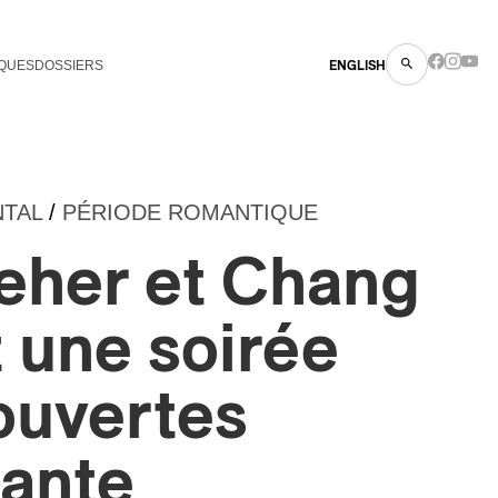
QUES
DOSSIERS
ENGLISH
NTAL
/
PÉRIODE ROMANTIQUE
eher et Chang
 une soirée
ouvertes
ante