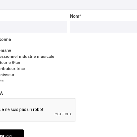
Nom
*
abonné
omane
essionnel industrie musicale
eur-e /Fan
CRITIQUE D'ALBUM
CLASSIQUE OCCIDENTAL
/
ributeur-trice
CLASSIQUE
2026
nisseur
Alain Trudel; Orchestre
ste
symphonique de Trois-
Rivières; Élisabeth Pion;
A
Valérie Milot – Ravel
Par Frédéric Cardin
INTERVIEW
CLASSIQUE OCCIDENTAL
/
NSCRIRE