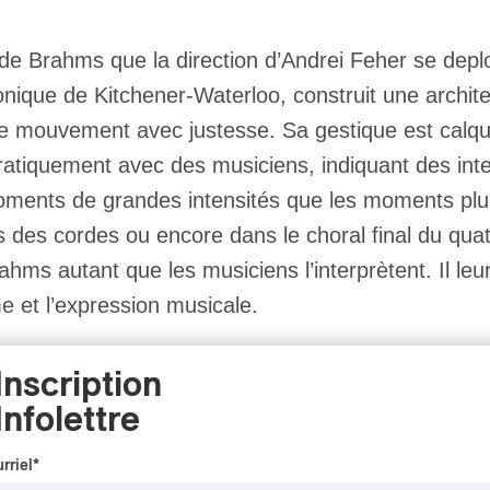
de Brahms que la direction d’Andrei Feher se deploi
onique de Kitchener-Waterloo, construit une archite
ue mouvement avec justesse. Sa gestique est calqu
pratiquement avec des musiciens, indiquant des inte
 moments de grandes intensités que les moments pl
s des cordes ou encore dans le choral final du qu
s autant que les musiciens l’interprètent. Il leur 
me et l’expression musicale.
Inscription
ande intensité chaudement applaudie qui est venue 
Infolettre
avallois prépare pour sa prochaine année et de vo
sion.
rriel
*