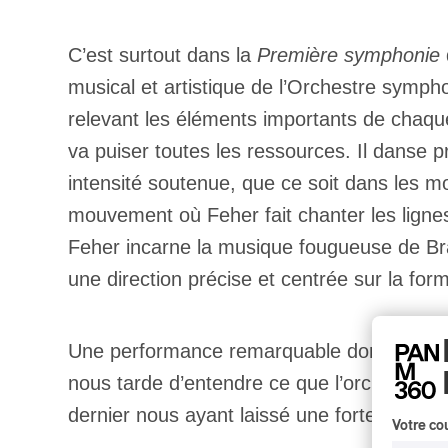
C’est surtout dans la
Première symphonie
musical et artistique de l’Orchestre symph
relevant les éléments importants de chaq
va puiser toutes les ressources. Il danse 
intensité soutenue, que ce soit dans les
mouvement où Feher fait chanter les ligne
Feher incarne la musique fougueuse de Brahm
une direction précise et centrée sur la for
Une performance remarquable donc d’une gr
nous tarde d’entendre ce que l’orchestre l
dernier nous ayant laissé une forte impres
Votre cou