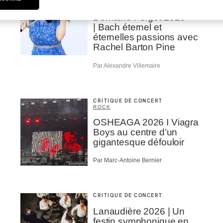
CLASSIQUE
Domaine Forget 2026
| Bach éternel et
éternelles passions avec
Rachel Barton Pine
Par Alexandre Villemaire
CRITIQUE DE CONCERT
ROCK
OSHEAGA 2026 I Viagra
Boys au centre d’un
gigantesque défouloir
Par Marc-Antoine Bernier
CRITIQUE DE CONCERT
Lanaudière 2026 | Un
festin symphonique en