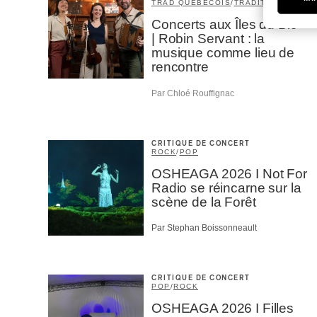
TRAD QUÉBÉCOIS
/
TRADITIONNEL
Concerts aux Îles du Bic
| Robin Servant : la
musique comme lieu de
rencontre
Par Chloé Rouffignac
CRITIQUE DE CONCERT
ROCK
/
POP
OSHEAGA 2026 I Not For
Radio se réincarne sur la
scène de la Forêt
Par Stephan Boissonneault
CRITIQUE DE CONCERT
POP
/
ROCK
OSHEAGA 2026 I Filles