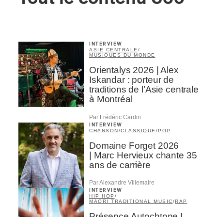
INTERVIEW
ASIE CENTRALE
/
MUSIQUES DU MONDE
Orientalys 2026 | Alex
Iskandar : porteur de
traditions de l’Asie centrale
à Montréal
Par Frédéric Cardin
INTERVIEW
CHANSON
/
CLASSIQUE
/
POP
Domaine Forget 2026
| Marc Hervieux chante 35
ans de carrière
Par Alexandre Villemaire
INTERVIEW
HIP HOP
/
MAORI TRADITIONAL MUSIC
/
RAP
Présence Autochtone I