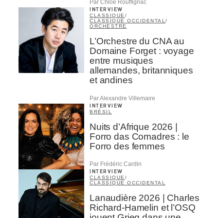
Par Chloé Rouffignac
INTERVIEW
CLASSIQUE
/
CLASSIQUE OCCIDENTAL
/
ORCHESTRE
L’Orchestre du CNA au
Domaine Forget : voyage
entre musiques
allemandes, britanniques
et andines
Par Alexandre Villemaire
INTERVIEW
BRÉSIL
Nuits d’Afrique 2026 |
Forro das Comadres : le
Forro des femmes
Par Frédéric Cardin
INTERVIEW
CLASSIQUE
/
CLASSIQUE OCCIDENTAL
Lanaudière 2026 | Charles
Richard-Hamelin et l’OSQ
jouent Grieg dans une