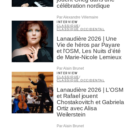
célébration nordique
Par Alexandre Villemaire
INTERVIEW
CLASSIQUE
/
CLASSIQUE OCCIDENTAL
Lanaudière 2026 | Une
Vie de héros par Payare
et l’OSM, Les Nuits d’été
de Marie-Nicole Lemieux
Par Alain Brunet
INTERVIEW
CLASSIQUE
/
CLASSIQUE OCCIDENTAL
Lanaudière 2026 | L’OSM
et Rafael jouent
Chostakovitch et Gabriela
Ortiz avec Alisa
Weilerstein
Par Alain Brunet