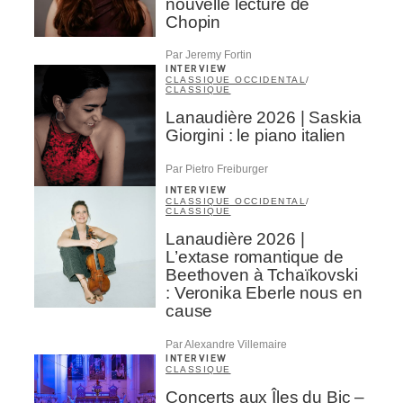
nouvelle lecture de
Chopin
Par Jeremy Fortin
INTERVIEW
CLASSIQUE OCCIDENTAL
/
CLASSIQUE
Lanaudière 2026 | Saskia
Giorgini : le piano italien
Par Pietro Freiburger
INTERVIEW
CLASSIQUE OCCIDENTAL
/
CLASSIQUE
Lanaudière 2026 |
L’extase romantique de
Beethoven à Tchaïkovski
: Veronika Eberle nous en
cause
Par Alexandre Villemaire
INTERVIEW
CLASSIQUE
Concerts aux Îles du Bic –