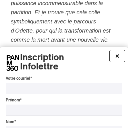
puissance incommensurable dans la
partition. Et je trouve que cela colle
symboliquement avec le parcours
d’Odette, pour qui la transformation est
comme la mort avant une nouvelle vie.
Inscription
×
Une idée franchement intéressante,
Infolettre
avouons-le. En fin de compte, pour Ivan
Cavallari, l’actualisation, sous forme de
Votre courriel
*
réalisme magique, de ce conte musical et
dansé est l’occasion de livrer un message
Prénom
*
: celui qu’il n’est pas nécessaire d’avoir
des princes et des princesses pour
Nom
*
montrer un personnage qui a de la