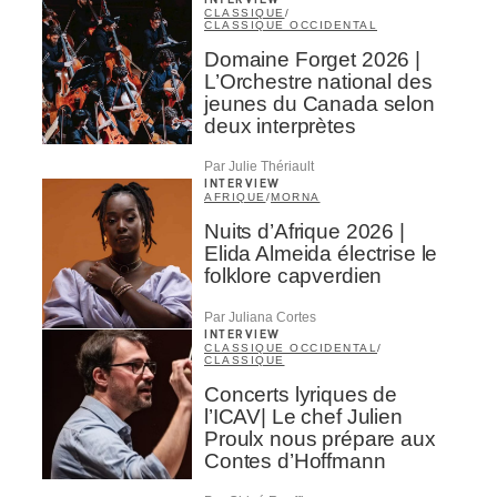
INTERVIEW
CLASSIQUE
/
CLASSIQUE OCCIDENTAL
Domaine Forget 2026 |
L’Orchestre national des
jeunes du Canada selon
deux interprètes
Par Julie Thériault
INTERVIEW
AFRIQUE
/
MORNA
Nuits d’Afrique 2026 |
Elida Almeida électrise le
folklore capverdien
Par Juliana Cortes
INTERVIEW
CLASSIQUE OCCIDENTAL
/
CLASSIQUE
Concerts lyriques de
l’ICAV| Le chef Julien
Proulx nous prépare aux
Contes d’Hoffmann