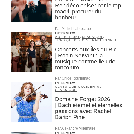
Rei: décoloniser par le rap
maori, procurer du
bonheur
Par Michel Labrecque
INTERVIEW
AUTOCHTONE
/
CLASSIQUE
/
TRAD QUÉBÉCOIS
/
TRADITIONNEL
Concerts aux Îles du Bic
| Robin Servant : la
musique comme lieu de
rencontre
Par Chloé Rouffignac
INTERVIEW
CLASSIQUE OCCIDENTAL
/
CLASSIQUE
Domaine Forget 2026
| Bach éternel et éternelles
passions avec Rachel
Barton Pine
Par Alexandre Villemaire
INTERVIEW