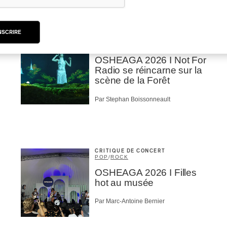
Par Chloé Rouffignac
NSCRIRE
CRITIQUE DE CONCERT
ROCK
/
POP
OSHEAGA 2026 I Not For
Radio se réincarne sur la
scène de la Forêt
Par Stephan Boissonneault
CRITIQUE DE CONCERT
POP
/
ROCK
OSHEAGA 2026 I Filles
hot au musée
Par Marc-Antoine Bernier