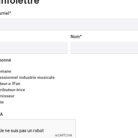
Infolettre
rriel
*
tiste, figure également dans l’album mais n’avait 
t propulser Kulusé Souriant sur la scène jazz de M
Nom
*
etenez donc bien ce nom, vous risquez d’en entend
abonné
omane
essionnel industrie musicale
eur-e /Fan
ributeur-trice
INTERVIEW
nisseur
AUTOCHTONE
/
CLASSIQUE
/
TRAD QUÉBÉCOIS
/
TRADITIONNEL
ste
Concerts aux Îles du Bic
A
| Robin Servant : la
musique comme lieu de
rencontre