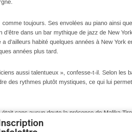
rgne.
, comme toujours. Ses envolées au piano ainsi que 
n d’être dans un bar mythique de jazz de New York. 
usé a d’ailleurs habité quelques années à New York e
ues années plus tard.
ens aussi talentueux », confesse-t-il. Selon les bag
dre des rythmes plutôt mystiques, ce qui lui permet
ée était sans aucun doute la présence de Malika Tir
Inscription
compatriote. Plusieurs rythmes figurent dans cette
alika a envoûté la salle, qui a répondu avec beauc