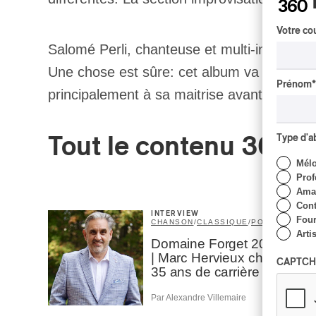
Votre cou
Salomé Perli, chanteuse et multi-instrumen
Une chose est sûre: cet album va réellemen
Prénom
*
principalement à sa maitrise avant cela. R
Type d'
Tout le contenu 360
Mél
Prof
Amat
Cont
INTERVIEW
Four
CHANSON
/
CLASSIQUE
/
POP
Arti
Domaine Forget 2026
| Marc Hervieux chante
CAPTCH
35 ans de carrière
Par Alexandre Villemaire