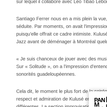
sur lequel il collabore avec Léo Tibao Lebo
Santiago Ferrer nous en a mis plein la vue
séduite. Par moments, on avait l’impressio
puisqu’elle offrait ce cadre intimiste. Kul
Jazz avant de déménager à Montréal quelq
« Je suis chanceux de jouer avec des musici
Sur « Solitude », on a l’impression d’enten
sonorités guadeloupéennes.
Cela dit, le moment le plus fort de la soir
respect et admiration de Kulusé envers sa 
différentes. La section improvisation de M