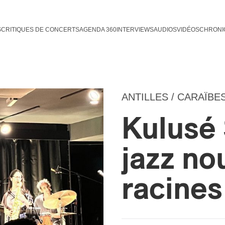
S
CRITIQUES DE CONCERTS
AGENDA 360
INTERVIEWS
AUDIOS
VIDÉOS
CHRONI
ANTILLES / CARAÏBE
Kulusé 
jazz no
racines