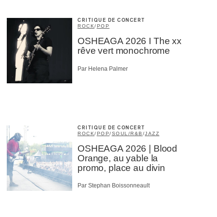
CRITIQUE DE CONCERT
ROCK
/
POP
OSHEAGA 2026 I The xx
rêve vert monochrome
Par Helena Palmer
CRITIQUE DE CONCERT
ROCK
/
POP
/
SOUL/R&B
/
JAZZ
OSHEAGA 2026 | Blood
Orange, au yable la
promo, place au divin
Par Stephan Boissonneault