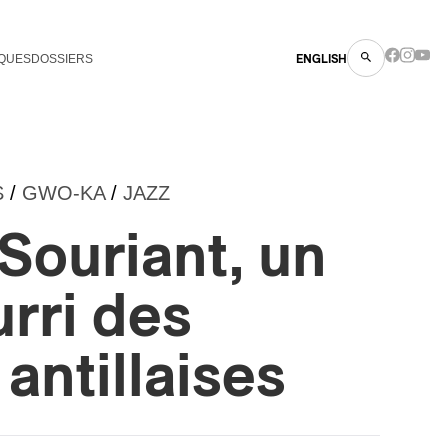
QUES
DOSSIERS
ENGLISH
S
/
GWO-KA
/
JAZZ
Souriant, un
urri des
 antillaises