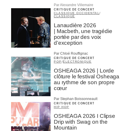
Par Alexandre Villemaire
CRITIQUE DE CONCERT
CLASSIQUE OCCIDENTAL
/
CLASSIQUE
Lanaudière 2026
| Macbeth, une tragédie
portée par des voix
d’exception
Par Chloé Rouffignac
CRITIQUE DE CONCERT
POP
/
ÉLECTRONIQUE
OSHEAGA 2026 | Lorde
clôture le festival Osheaga
au rythme de son propre
cœur
Par Stephan Boissonneault
CRITIQUE DE CONCERT
HIP HOP
OSHEAGA 2026 I Clipse
Drip with Swag on the
Mountain