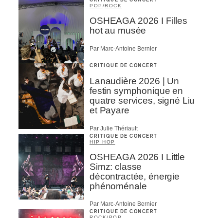
CRITIQUE DE CONCERT
POP
/
ROCK
OSHEAGA 2026 I Filles
hot au musée
Par Marc-Antoine Bernier
CRITIQUE DE CONCERT
Lanaudière 2026 | Un
festin symphonique en
quatre services, signé Liu
et Payare
Par Julie Thériault
CRITIQUE DE CONCERT
HIP HOP
OSHEAGA 2026 I Little
Simz: classe
décontractée, énergie
phénoménale
Par Marc-Antoine Bernier
CRITIQUE DE CONCERT
ROCK
/
POP