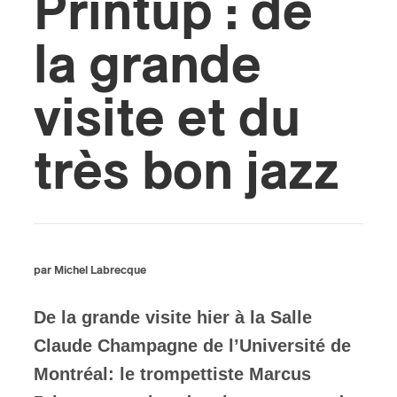
Printup : de
ires
la grande
n
visite et du
lité
très bon jazz
par Michel Labrecque
De la grande visite hier à la Salle
Claude Champagne de l’Université de
Montréal: le trompettiste Marcus