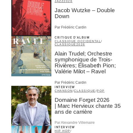
JAZZ
2026
Jacob Wutzke – Double
Down
Par Frédéric Cardin
CRITIQUE D'ALBUM
CLASSIQUE OCCIDENTAL
/
CLASSIQUE
2026
Alain Trudel; Orchestre
symphonique de Trois-
Rivières; Élisabeth Pion;
Valérie Milot – Ravel
Par Frédéric Cardin
INTERVIEW
CHANSON
/
CLASSIQUE
/
POP
Domaine Forget 2026
| Marc Hervieux chante 35
ans de carrière
Par Alexandre Villemaire
INTERVIEW
HIP HOP
/