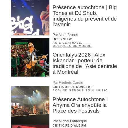
Présence autochtone | Big
Tones et DJ Shub,
indigènes du présent et de
l’avenir
Par Alain Brunet
INTERVIEW
ASIE CENTRALE
/
MUSIQUES DU MONDE
Orientalys 2026 | Alex
Iskandar : porteur de
traditions de l’Asie centrale
à Montréal
Par Frédéric Cardin
CRITIQUE DE CONCERT
POP
/
INDIGENOUS SOUL MUSIC
Présence Autochtone I
Anyma Ora envoûte la
Place des Festivals
Par Michel Labrecque
CRITIQUE D'ALBUM