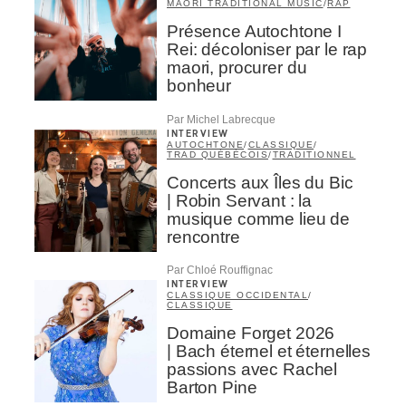
MAORI TRADITIONAL MUSIC
/
RAP
Présence Autochtone I
Rei: décoloniser par le rap
maori, procurer du
bonheur
Par Michel Labrecque
INTERVIEW
AUTOCHTONE
/
CLASSIQUE
/
TRAD QUÉBÉCOIS
/
TRADITIONNEL
Concerts aux Îles du Bic
| Robin Servant : la
musique comme lieu de
rencontre
Par Chloé Rouffignac
INTERVIEW
CLASSIQUE OCCIDENTAL
/
CLASSIQUE
Domaine Forget 2026
| Bach éternel et éternelles
passions avec Rachel
Barton Pine