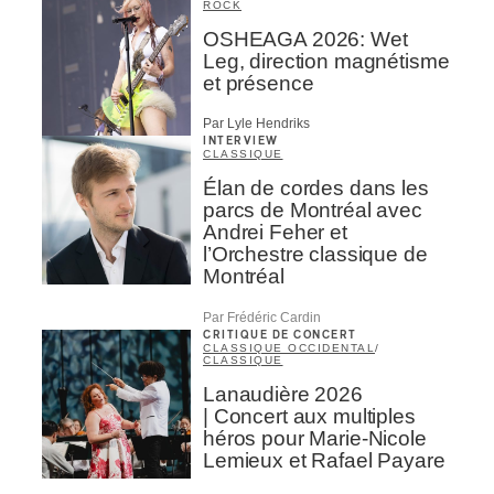
ROCK
OSHEAGA 2026: Wet
Leg, direction magnétisme
et présence
Par Lyle Hendriks
INTERVIEW
CLASSIQUE
Élan de cordes dans les
parcs de Montréal avec
Andrei Feher et
l’Orchestre classique de
Montréal
Par Frédéric Cardin
CRITIQUE DE CONCERT
CLASSIQUE OCCIDENTAL
/
CLASSIQUE
Lanaudière 2026
| Concert aux multiples
héros pour Marie-Nicole
Lemieux et Rafael Payare