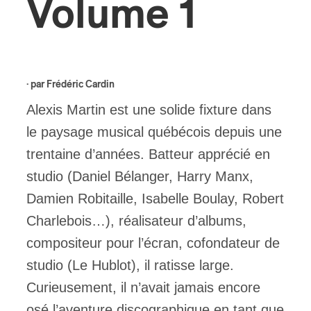
Volume 1
ires
n
· par
Frédéric Cardin
lité
Alexis Martin est une solide fixture dans
le paysage musical québécois depuis une
trentaine d’années. Batteur apprécié en
studio (Daniel Bélanger, Harry Manx,
Damien Robitaille, Isabelle Boulay, Robert
Charlebois…), réalisateur d’albums,
compositeur pour l’écran, cofondateur de
studio (Le Hublot), il ratisse large.
Curieusement, il n’avait jamais encore
osé l’aventure discographique en tant que