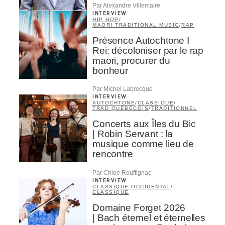
Par Alexandre Villemaire
INTERVIEW
HIP HOP
/
MAORI TRADITIONAL MUSIC
/
RAP
Présence Autochtone I
Rei: décoloniser par le rap
maori, procurer du
bonheur
Par Michel Labrecque
INTERVIEW
AUTOCHTONE
/
CLASSIQUE
/
TRAD QUÉBÉCOIS
/
TRADITIONNEL
Concerts aux Îles du Bic
| Robin Servant : la
musique comme lieu de
rencontre
Par Chloé Rouffignac
INTERVIEW
CLASSIQUE OCCIDENTAL
/
CLASSIQUE
Domaine Forget 2026
| Bach éternel et éternelles