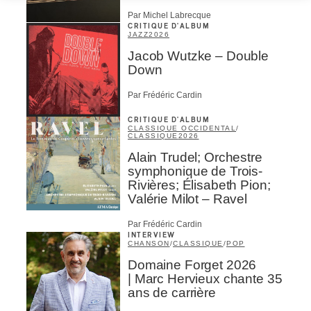
Par Michel Labrecque
CRITIQUE D'ALBUM
JAZZ
2026
Jacob Wutzke – Double
Down
Par Frédéric Cardin
CRITIQUE D'ALBUM
CLASSIQUE OCCIDENTAL
/
CLASSIQUE
2026
Alain Trudel; Orchestre
symphonique de Trois-
Rivières; Élisabeth Pion;
Valérie Milot – Ravel
Par Frédéric Cardin
INTERVIEW
CHANSON
/
CLASSIQUE
/
POP
Domaine Forget 2026
| Marc Hervieux chante 35
ans de carrière