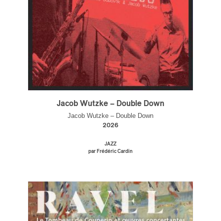
s
Jacob Wutzke – Double Down
Jacob Wutzke – Double Down
2026
JAZZ
par Frédéric Cardin