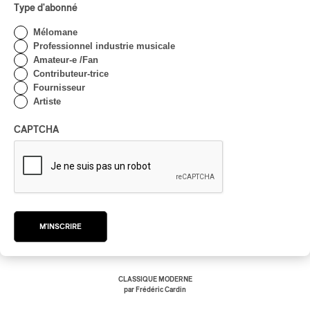
Type d'abonné
Mélomane
Professionnel industrie musicale
Amateur-e /Fan
Contributeur-trice
Fournisseur
Artiste
CAPTCHA
Quatuor Voxpopuli – Novák, Schulhoff,
Liatochynskyï
Quatuor Voxpopuli – Novák, Schulhoff,
M'INSCRIRE
Liatochynskyï
2026
CLASSIQUE MODERNE
par Frédéric Cardin