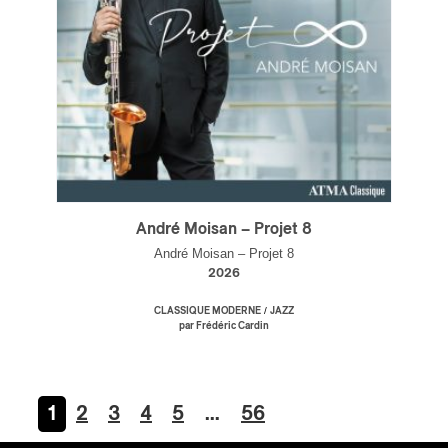
André Moisan – Projet 8
André Moisan – Projet 8
2026
/
CLASSIQUE MODERNE
JAZZ
par Frédéric Cardin
1
2
3
4
5
…
56