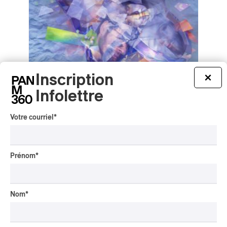
Inscription
×
Infolettre
The Plastic Waste Band – Trash Island
Votre courriel
*
The Plastic Waste Band – Trash Island
2026
/
JAZZ
JAZZ-FUSION
Prénom
*
par Frédéric Cardin
Nom
*