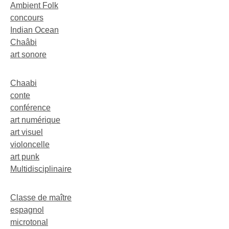
Ambient Folk
concours
Indian Ocean
Chaâbi
art sonore
Chaabi
conte
conférence
art numérique
art visuel
violoncelle
art punk
Multidisciplinaire
Classe de maître
espagnol
microtonal