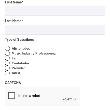
pop-opéra
First Name
*
Downbeat
mutant-disco
J-Rock
Last Name
*
Chansonnier
chaoui
Type of Suscribers
latin house
Aficionados
glam
Music Industry Professionnal
pop symphonique
Fan
Contributor
musique traditionnelle
Provider
pow wow
Artist
Dungeon Synth
SLACKER
CAPTCHA
Creative Music
karaoké
festival