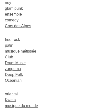
ney
glam punk
ensemble
comedy
Cors des Alpes
free-rock
patin
musique métissée
Club
Drum Music
zangoma
Deep Folk
Oceanian
oriental
Kwela
musique du monde