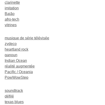
clarinette
imitation
Baião
afro-tech
vitrines
musique de série télévisée
zydeco
heartland rock
qanoun
Indian Ocean
réalité augmentée
Pacific / Oceania
PowWowStep
soundtrack
défilé
texas blues