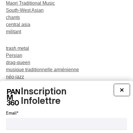
Maori Traditional Music
South-West Asian
chants
central asia
militant
trash metal
Persian
drag-queen
musique traditionnelle arménienne
néo-jazz
Indigenous Soul Music
Inscription
×
théâtre musical
pop
Infolettre
Email
*
party
rap-jazz
participatif