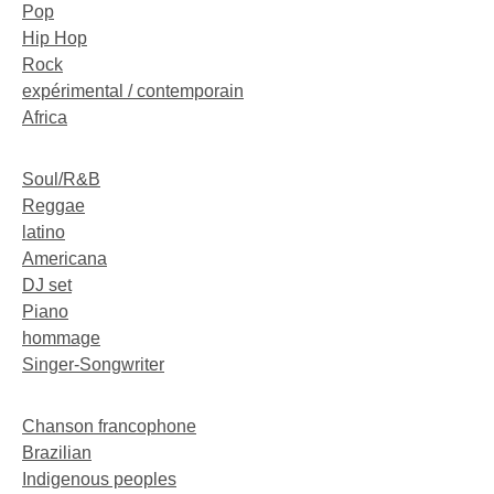
Pop
Hip Hop
Rock
expérimental / contemporain
Africa
Soul/R&B
Reggae
latino
Americana
DJ set
Piano
hommage
Singer-Songwriter
Chanson francophone
Brazilian
Indigenous peoples