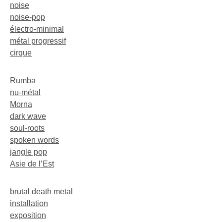
noise
noise-pop
électro-minimal
métal progressif
cirque
Rumba
nu-métal
Morna
dark wave
soul-roots
spoken words
jangle pop
Asie de l’Est
brutal death metal
installation
exposition