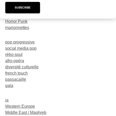
trompette
SUBSCRIBE
dark-rave
Neo-Electro
Horror Punk
marionnettes
pop progressive
social media pop
rétro-soul
afro-opéra
diversité culturelle
french touch
passacaille
gala
ia
Western Europe
Middle East / Maghreb