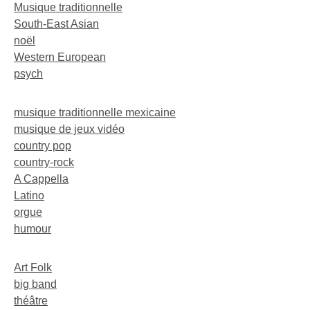
Musique traditionnelle
South-East Asian
noël
Western European
psych
musique traditionnelle mexicaine
musique de jeux vidéo
country pop
country-rock
A Cappella
Latino
orgue
humour
Art Folk
big band
théâtre