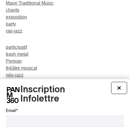
Maori Traditional Music
chants
exposition
party
rap-jazz
participatif
trash metal
Persian
théâtre musical
néo-jazz
militant
Inscription
×
drag-queen
Chansonnier
Infolettre
Email
*
central asia
J-Rock
mutant-disco