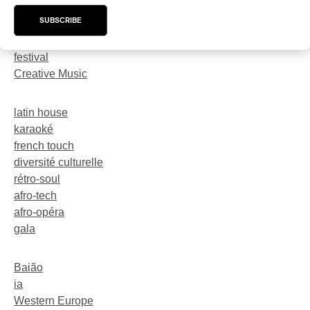
trompette
SUBSCRIBE
Neo-Electro
pop symphonique
festival
Creative Music
latin house
karaoké
french touch
diversité culturelle
rétro-soul
afro-tech
afro-opéra
gala
Baião
ia
Western Europe