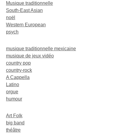
Musique traditionnelle
South-East Asian
noël
Western European
psych
musique traditionnelle mexicaine
musique de jeux vidéo
country pop
country-rock
A Cappella
Latino
orgue
humour
Art Folk
big band
théâtre