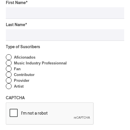
Downbeat
First Name
*
pop-opéra
pop
musique traditionnelle arménienne
Last Name
*
pop progressive
social media pop
Type of Suscribers
pow wow
Aficionados
Indigenous Soul Music
Music Industry Professionnal
SLACKER
Fan
Contributor
Dungeon Synth
Provider
glam
Artist
chaoui
musique traditionnelle
CAPTCHA
marionnettes
Horror Punk
dark-rave