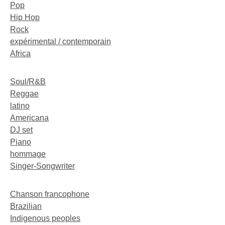
Pop
Hip Hop
Rock
expérimental / contemporain
Africa
Soul/R&B
Reggae
latino
Americana
DJ set
Piano
hommage
Singer-Songwriter
Chanson francophone
Brazilian
Indigenous peoples