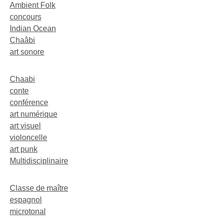
Ambient Folk
concours
Indian Ocean
Chaâbi
art sonore
Chaabi
conte
conférence
art numérique
art visuel
violoncelle
art punk
Multidisciplinaire
Classe de maître
espagnol
microtonal