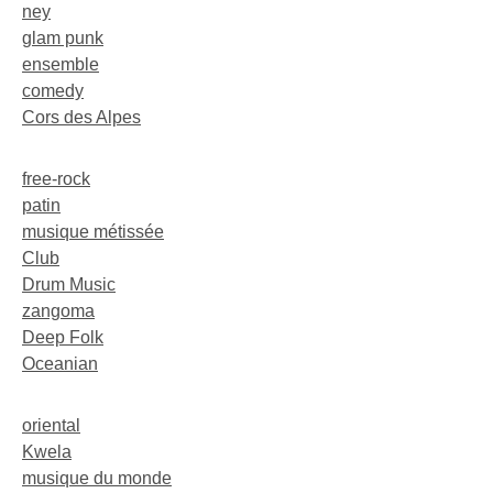
ney
glam punk
ensemble
comedy
Cors des Alpes
free-rock
patin
musique métissée
Club
Drum Music
zangoma
Deep Folk
Oceanian
oriental
Kwela
musique du monde