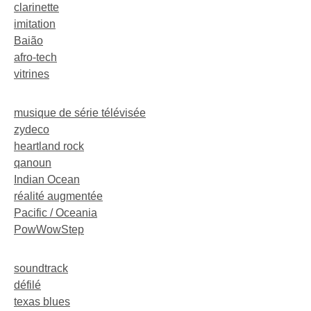
clarinette
imitation
Baião
afro-tech
vitrines
musique de série télévisée
zydeco
heartland rock
qanoun
Indian Ocean
réalité augmentée
Pacific / Oceania
PowWowStep
soundtrack
défilé
texas blues