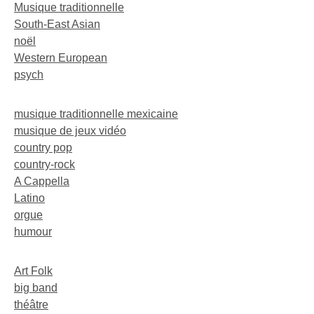
Musique traditionnelle
South-East Asian
noël
Western European
psych
musique traditionnelle mexicaine
musique de jeux vidéo
country pop
country-rock
A Cappella
Latino
orgue
humour
Art Folk
big band
théâtre