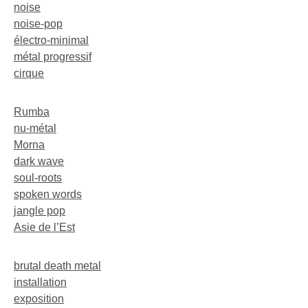
noise
noise-pop
électro-minimal
métal progressif
cirque
Rumba
nu-métal
Morna
dark wave
soul-roots
spoken words
jangle pop
Asie de l’Est
brutal death metal
installation
exposition