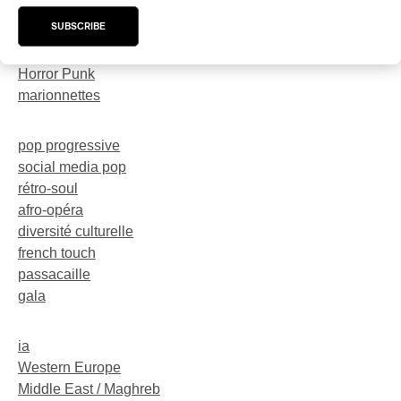
trompette
SUBSCRIBE
dark-rave
Neo-Electro
Horror Punk
marionnettes
pop progressive
social media pop
rétro-soul
afro-opéra
diversité culturelle
french touch
passacaille
gala
ia
Western Europe
Middle East / Maghreb