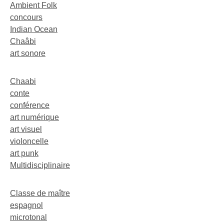
Ambient Folk
concours
Indian Ocean
Chaâbi
art sonore
Chaabi
conte
conférence
art numérique
art visuel
violoncelle
art punk
Multidisciplinaire
Classe de maître
espagnol
microtonal