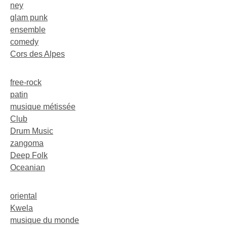
ney
glam punk
ensemble
comedy
Cors des Alpes
free-rock
patin
musique métissée
Club
Drum Music
zangoma
Deep Folk
Oceanian
oriental
Kwela
musique du monde