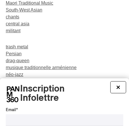
Maori Traditional Music
South-West Asian
chants
central asia
militant
trash metal
Persian
drag-queen
musique traditionnelle arménienne
néo-jazz
Indigenous Soul Music
Inscription
×
théâtre musical
pop
Infolettre
Email
*
party
rap-jazz
participatif