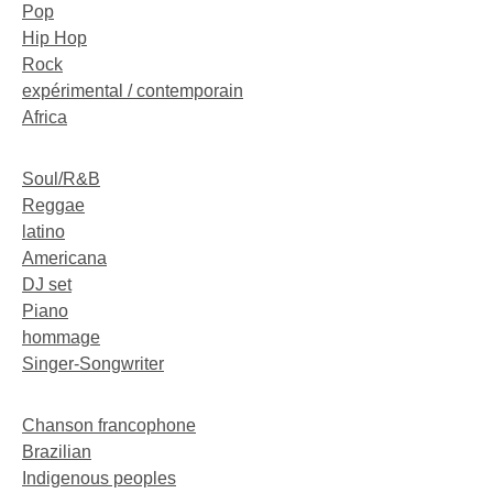
Pop
Hip Hop
Rock
expérimental / contemporain
Africa
Soul/R&B
Reggae
latino
Americana
DJ set
Piano
hommage
Singer-Songwriter
Chanson francophone
Brazilian
Indigenous peoples