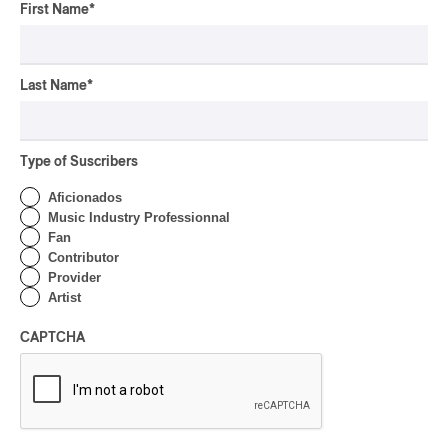
pop-opéra
First Name
*
Downbeat
mutant-disco
J-Rock
Last Name
*
Chansonnier
chaoui
Type of Suscribers
latin house
Aficionados
glam
Music Industry Professionnal
pop symphonique
Fan
Contributor
musique traditionnelle
Provider
pow wow
Artist
Dungeon Synth
SLACKER
CAPTCHA
Creative Music
karaoké
festival