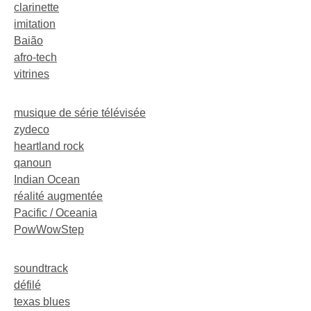
clarinette
imitation
Baião
afro-tech
vitrines
musique de série télévisée
zydeco
heartland rock
qanoun
Indian Ocean
réalité augmentée
Pacific / Oceania
PowWowStep
soundtrack
défilé
texas blues