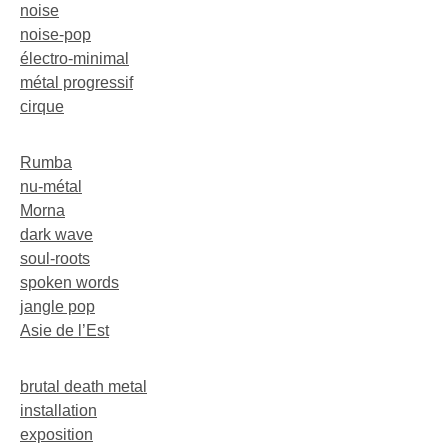
noise
noise-pop
électro-minimal
métal progressif
cirque
Rumba
nu-métal
Morna
dark wave
soul-roots
spoken words
jangle pop
Asie de l’Est
brutal death metal
installation
exposition