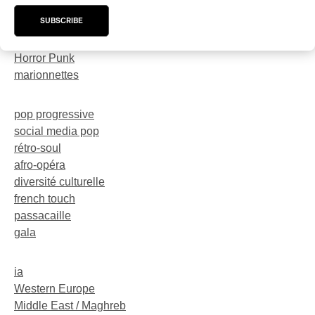
trompette
SUBSCRIBE
dark-rave
Neo-Electro
Horror Punk
marionnettes
pop progressive
social media pop
rétro-soul
afro-opéra
diversité culturelle
french touch
passacaille
gala
ia
Western Europe
Middle East / Maghreb