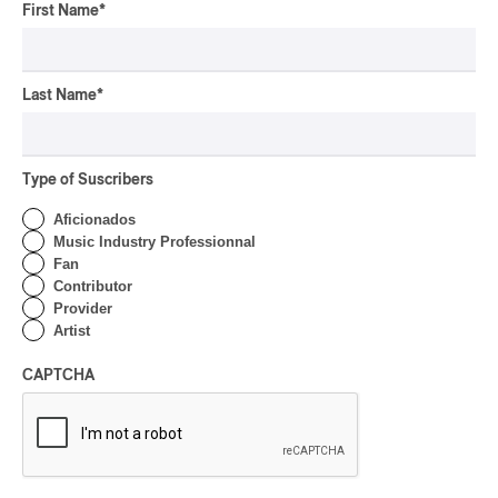
pop-opéra
First Name
*
Downbeat
mutant-disco
J-Rock
Last Name
*
Chansonnier
chaoui
Type of Suscribers
latin house
Aficionados
glam
Music Industry Professionnal
pop symphonique
Fan
Contributor
musique traditionnelle
Provider
pow wow
Artist
Dungeon Synth
SLACKER
CAPTCHA
Creative Music
karaoké
festival