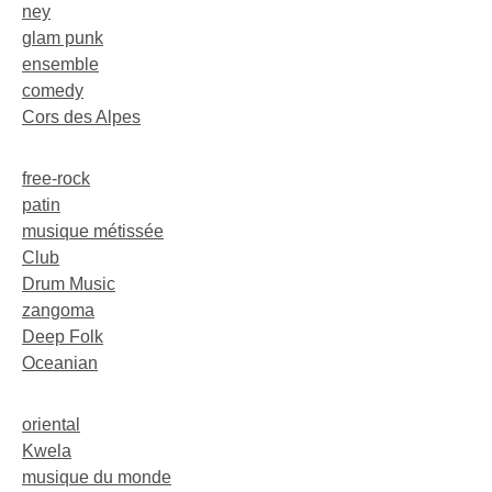
ney
glam punk
ensemble
comedy
Cors des Alpes
free-rock
patin
musique métissée
Club
Drum Music
zangoma
Deep Folk
Oceanian
oriental
Kwela
musique du monde