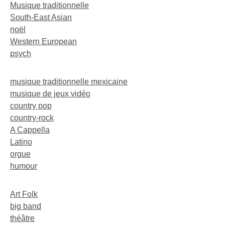
Musique traditionnelle
South-East Asian
noël
Western European
psych
musique traditionnelle mexicaine
musique de jeux vidéo
country pop
country-rock
A Cappella
Latino
orgue
humour
Art Folk
big band
théâtre