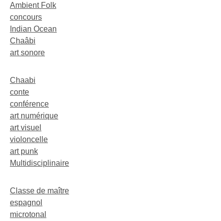
Ambient Folk
concours
Indian Ocean
Chaâbi
art sonore
Chaabi
conte
conférence
art numérique
art visuel
violoncelle
art punk
Multidisciplinaire
Classe de maître
espagnol
microtonal