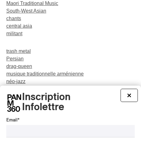
Maori Traditional Music
South-West Asian
chants
central asia
militant
trash metal
Persian
drag-queen
musique traditionnelle arménienne
néo-jazz
Indigenous Soul Music
Inscription
×
théâtre musical
pop
Infolettre
Email
*
party
rap-jazz
participatif