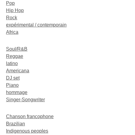
Pop
Hip Hop
Rock
expérimental / contemporain
Africa
Soul/R&B
Reggae
latino
Americana
DJ set
Piano
hommage
Singer-Songwriter
Chanson francophone
Brazilian
Indigenous peoples