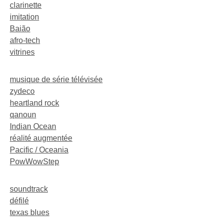
clarinette
imitation
Baião
afro-tech
vitrines
musique de série télévisée
zydeco
heartland rock
qanoun
Indian Ocean
réalité augmentée
Pacific / Oceania
PowWowStep
soundtrack
défilé
texas blues