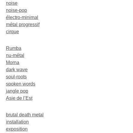
noise
noise-pop
électro-minimal
métal progressif
cirque
Rumba
nu-métal
Morna
dark wave
soul-roots
spoken words
jangle pop
Asie de l’Est
brutal death metal
installation
exposition