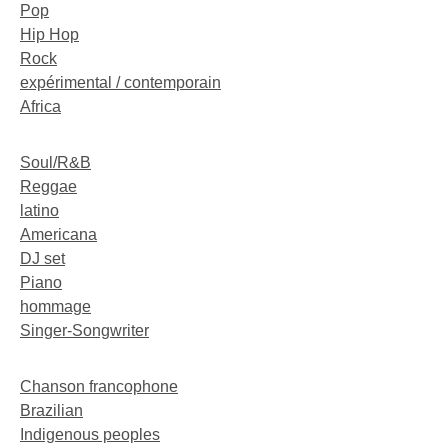
Pop
Hip Hop
Rock
expérimental / contemporain
Africa
Soul/R&B
Reggae
latino
Americana
DJ set
Piano
hommage
Singer-Songwriter
Chanson francophone
Brazilian
Indigenous peoples