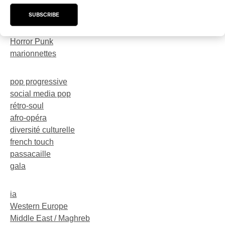
trompette
SUBSCRIBE
dark-rave
Neo-Electro
Horror Punk
marionnettes
pop progressive
social media pop
rétro-soul
afro-opéra
diversité culturelle
french touch
passacaille
gala
ia
Western Europe
Middle East / Maghreb