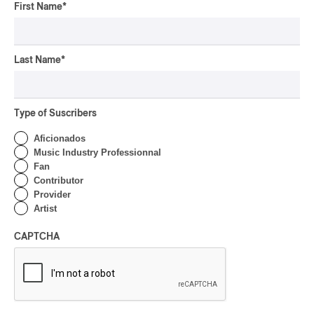
pop-opéra
First Name
*
Downbeat
mutant-disco
J-Rock
Last Name
*
Chansonnier
chaoui
Type of Suscribers
latin house
Aficionados
glam
Music Industry Professionnal
pop symphonique
Fan
Contributor
musique traditionnelle
Provider
pow wow
Artist
Dungeon Synth
SLACKER
CAPTCHA
Creative Music
karaoké
festival