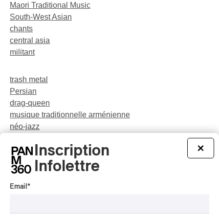
Maori Traditional Music
South-West Asian
chants
central asia
militant
trash metal
Persian
drag-queen
musique traditionnelle arménienne
néo-jazz
Indigenous Soul Music
Inscription
×
théâtre musical
pop
Infolettre
Email
*
party
rap-jazz
participatif