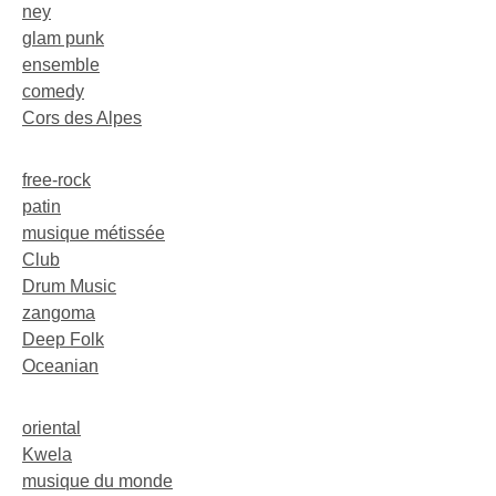
ney
glam punk
ensemble
comedy
Cors des Alpes
free-rock
patin
musique métissée
Club
Drum Music
zangoma
Deep Folk
Oceanian
oriental
Kwela
musique du monde