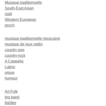
Musique traditionnelle
South-East Asian
noël
Western European
psych
musique traditionnelle mexicaine
musique de jeux vidéo
country pop
country-rock
A Cappella
Latino
orgue
humour
Art Folk
big band
théâtre