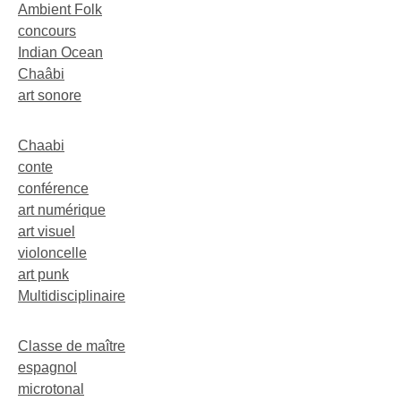
Ambient Folk
concours
Indian Ocean
Chaâbi
art sonore
Chaabi
conte
conférence
art numérique
art visuel
violoncelle
art punk
Multidisciplinaire
Classe de maître
espagnol
microtonal