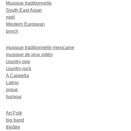
Musique traditionnelle
South-East Asian
noël
Western European
psych
musique traditionnelle mexicaine
musique de jeux vidéo
country pop
country-rock
A Cappella
Latino
orgue
humour
Art Folk
big band
théâtre