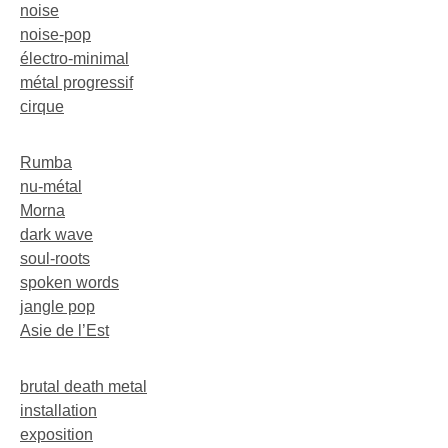
noise
noise-pop
électro-minimal
métal progressif
cirque
Rumba
nu-métal
Morna
dark wave
soul-roots
spoken words
jangle pop
Asie de l’Est
brutal death metal
installation
exposition