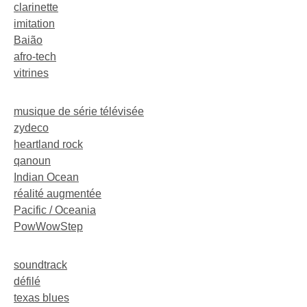
clarinette
imitation
Baião
afro-tech
vitrines
musique de série télévisée
zydeco
heartland rock
qanoun
Indian Ocean
réalité augmentée
Pacific / Oceania
PowWowStep
soundtrack
défilé
texas blues