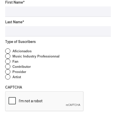
pop-opéra
First Name
*
Downbeat
mutant-disco
J-Rock
Last Name
*
Chansonnier
chaoui
Type of Suscribers
latin house
Aficionados
glam
Music Industry Professionnal
pop symphonique
Fan
Contributor
musique traditionnelle
Provider
pow wow
Artist
Dungeon Synth
SLACKER
CAPTCHA
Creative Music
karaoké
festival