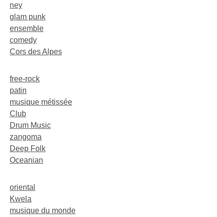
ney
glam punk
ensemble
comedy
Cors des Alpes
free-rock
patin
musique métissée
Club
Drum Music
zangoma
Deep Folk
Oceanian
oriental
Kwela
musique du monde