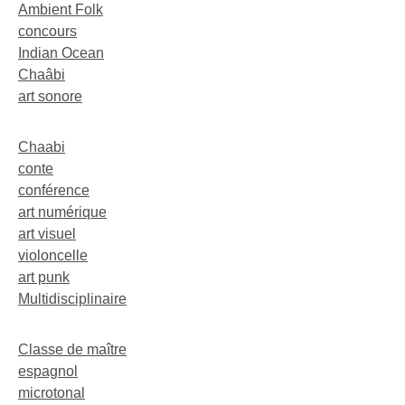
Ambient Folk
concours
Indian Ocean
Chaâbi
art sonore
Chaabi
conte
conférence
art numérique
art visuel
violoncelle
art punk
Multidisciplinaire
Classe de maître
espagnol
microtonal