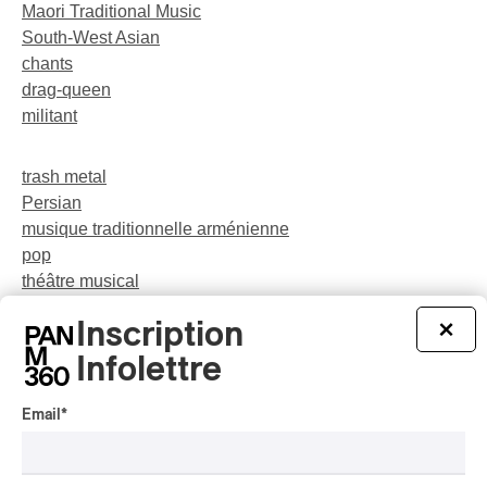
Maori Traditional Music
South-West Asian
chants
drag-queen
militant
trash metal
Persian
musique traditionnelle arménienne
pop
théâtre musical
Indigenous Soul Music
Inscription
×
central asia
néo-jazz
Infolettre
Email
*
party
rap-jazz
participatif