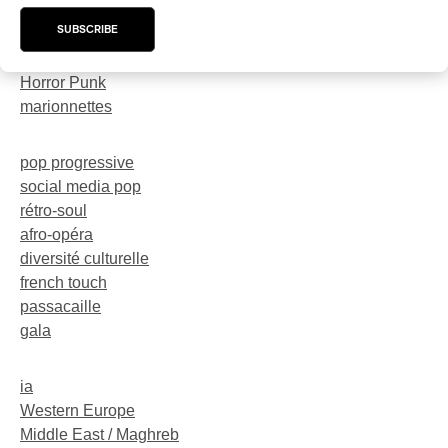
trompette
SUBSCRIBE
dark-rave
Neo-Electro
Horror Punk
marionnettes
pop progressive
social media pop
rétro-soul
afro-opéra
diversité culturelle
french touch
passacaille
gala
ia
Western Europe
Middle East / Maghreb