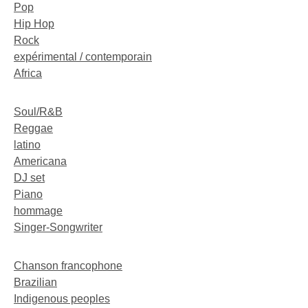
Pop
Hip Hop
Rock
expérimental / contemporain
Africa
Soul/R&B
Reggae
latino
Americana
DJ set
Piano
hommage
Singer-Songwriter
Chanson francophone
Brazilian
Indigenous peoples