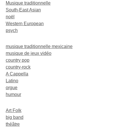
Musique traditionnelle
South-East Asian
noël
Western European
psych
musique traditionnelle mexicaine
musique de jeux vidéo
country pop
country-rock
A Cappella
Latino
orgue
humour
Art Folk
big band
théâtre