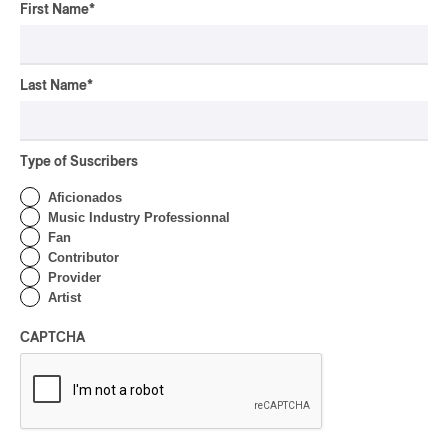
Downbeat
First Name
*
mutant-disco
participatif
J-Rock
Last Name
*
chaoui
pop symphonique
Type of Suscribers
latin house
Aficionados
pow wow
Music Industry Professionnal
Indigenous Soul Music
Fan
Contributor
SLACKER
Provider
dark-rave
Artist
glam
musique traditionnelle
CAPTCHA
Dungeon Synth
Creative Music
karaoké