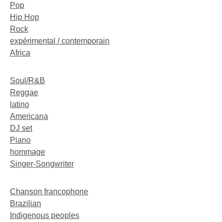
Pop
Hip Hop
Rock
expérimental / contemporain
Africa
Soul/R&B
Reggae
latino
Americana
DJ set
Piano
hommage
Singer-Songwriter
Chanson francophone
Brazilian
Indigenous peoples