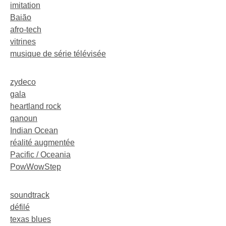
imitation
Baião
afro-tech
vitrines
musique de série télévisée
zydeco
gala
heartland rock
qanoun
Indian Ocean
réalité augmentée
Pacific / Oceania
PowWowStep
soundtrack
défilé
texas blues