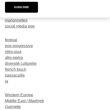
trompette
SUBSCRIBE
Neo-Electro
Horror Punk
marionnettes
social media pop
festival
pop progressive
rétro-soul
afro-opéra
diversité culturelle
french touch
passacaille
ia
Western Europe
Middle East / Maghreb
clarinette