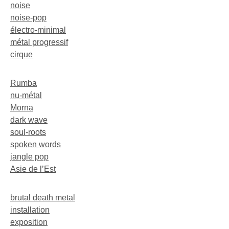
noise
noise-pop
électro-minimal
métal progressif
cirque
Rumba
nu-métal
Morna
dark wave
soul-roots
spoken words
jangle pop
Asie de l’Est
brutal death metal
installation
exposition