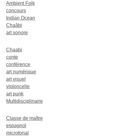
Ambient Folk
concours
Indian Ocean
Chaâbi
art sonore
Chaabi
conte
conférence
art numérique
art visuel
violoncelle
art punk
Multidisciplinaire
Classe de maître
espagnol
microtonal