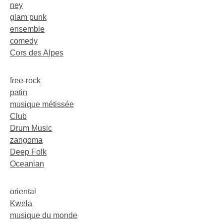
ney
glam punk
ensemble
comedy
Cors des Alpes
free-rock
patin
musique métissée
Club
Drum Music
zangoma
Deep Folk
Oceanian
oriental
Kwela
musique du monde