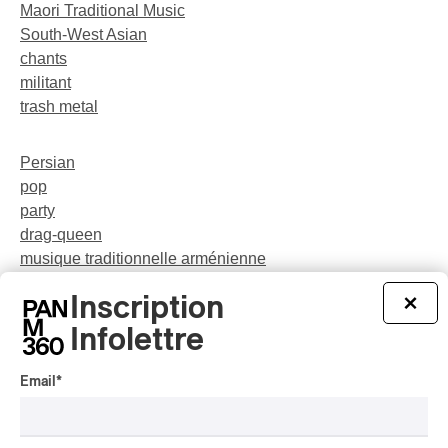
Maori Traditional Music
South-West Asian
chants
militant
trash metal
Persian
pop
party
drag-queen
musique traditionnelle arménienne
théâtre musical
Inscription
×
central asia
néo-jazz
Infolettre
Email
*
rap-jazz
Chansonnier
pop-opéra