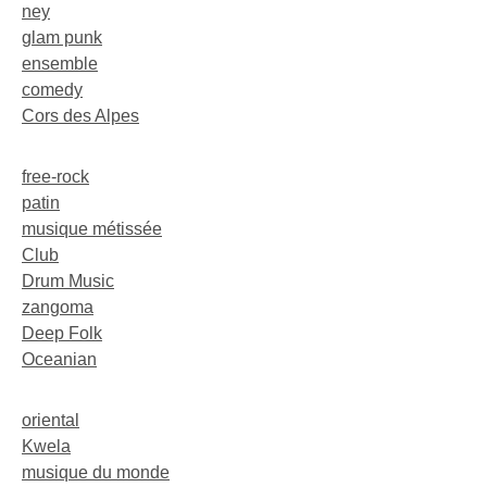
ney
glam punk
ensemble
comedy
Cors des Alpes
free-rock
patin
musique métissée
Club
Drum Music
zangoma
Deep Folk
Oceanian
oriental
Kwela
musique du monde