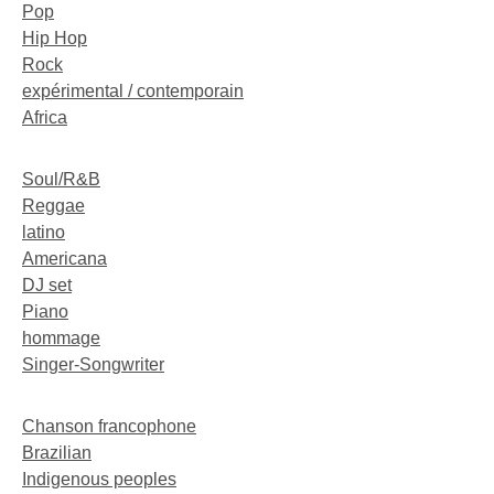
Pop
Hip Hop
Rock
expérimental / contemporain
Africa
Soul/R&B
Reggae
latino
Americana
DJ set
Piano
hommage
Singer-Songwriter
Chanson francophone
Brazilian
Indigenous peoples