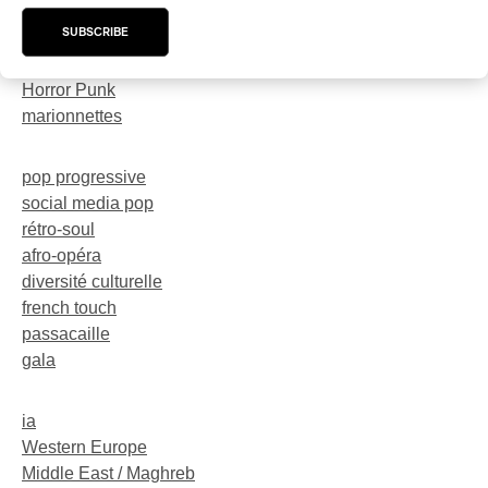
trompette
SUBSCRIBE
dark-rave
Neo-Electro
Horror Punk
marionnettes
pop progressive
social media pop
rétro-soul
afro-opéra
diversité culturelle
french touch
passacaille
gala
ia
Western Europe
Middle East / Maghreb