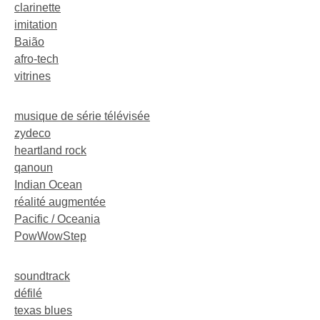
clarinette
imitation
Baião
afro-tech
vitrines
musique de série télévisée
zydeco
heartland rock
qanoun
Indian Ocean
réalité augmentée
Pacific / Oceania
PowWowStep
soundtrack
défilé
texas blues