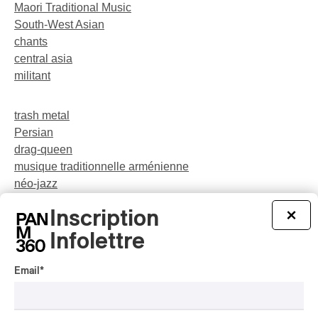
Maori Traditional Music
South-West Asian
chants
central asia
militant
trash metal
Persian
drag-queen
musique traditionnelle arménienne
néo-jazz
Indigenous Soul Music
Inscription
×
théâtre musical
pop
Infolettre
Email
*
party
rap-jazz
participatif