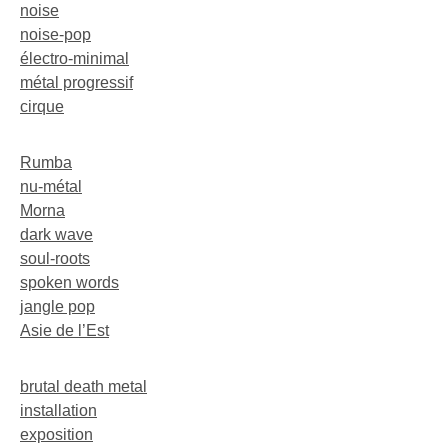
noise
noise-pop
électro-minimal
métal progressif
cirque
Rumba
nu-métal
Morna
dark wave
soul-roots
spoken words
jangle pop
Asie de l’Est
brutal death metal
installation
exposition