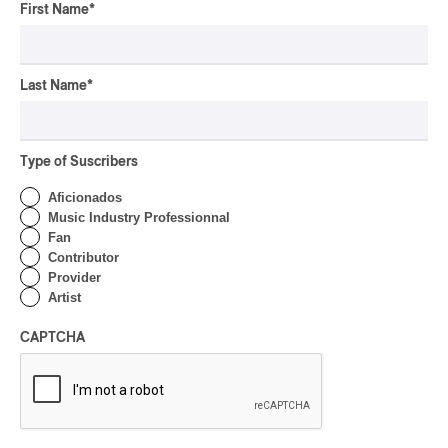
pop-opéra
First Name
*
Downbeat
mutant-disco
J-Rock
Last Name
*
Chansonnier
chaoui
Type of Suscribers
latin house
Aficionados
glam
Music Industry Professionnal
pop symphonique
Fan
Contributor
musique traditionnelle
Provider
pow wow
Artist
Dungeon Synth
SLACKER
CAPTCHA
Creative Music
karaoké
festival