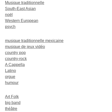
Musique traditionnelle
South-East Asian
noël
Western European
psych
musique traditionnelle mexicaine
musique de jeux vidéo
country pop
country-rock
A Cappella
Latino
orgue
humour
Art Folk
big band
théâtre