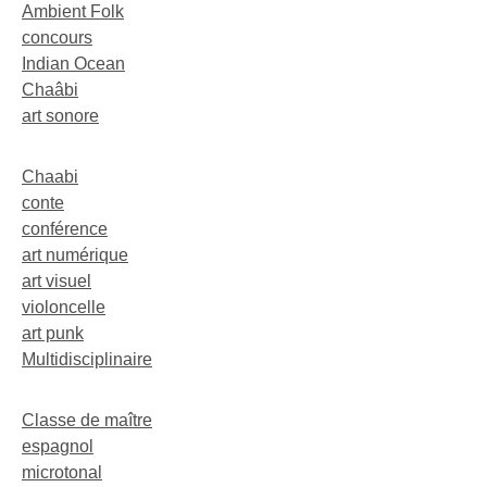
Ambient Folk
concours
Indian Ocean
Chaâbi
art sonore
Chaabi
conte
conférence
art numérique
art visuel
violoncelle
art punk
Multidisciplinaire
Classe de maître
espagnol
microtonal