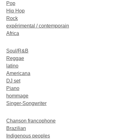
Pop
Hip Hop
Rock
expérimental / contemporain
Africa
Soul/R&B
Reggae
latino
Americana
DJ set
Piano
hommage
Singer-Songwriter
Chanson francophone
Brazilian
Indigenous peoples