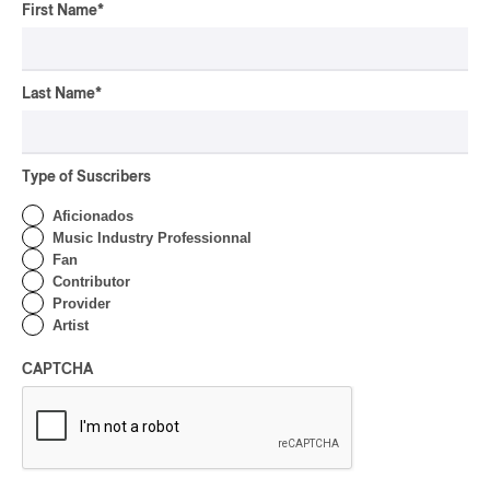
pop-opéra
First Name
*
Downbeat
mutant-disco
J-Rock
Last Name
*
Chansonnier
chaoui
Type of Suscribers
latin house
Aficionados
glam
Music Industry Professionnal
pop symphonique
Fan
Contributor
musique traditionnelle
Provider
pow wow
Artist
Dungeon Synth
SLACKER
CAPTCHA
Creative Music
karaoké
festival