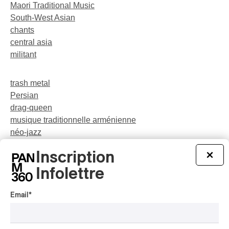
Maori Traditional Music
South-West Asian
chants
central asia
militant
trash metal
Persian
drag-queen
musique traditionnelle arménienne
néo-jazz
Indigenous Soul Music
Inscription
×
théâtre musical
pop
Infolettre
Email
*
party
rap-jazz
participatif