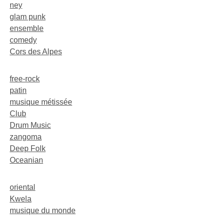
ney
glam punk
ensemble
comedy
Cors des Alpes
free-rock
patin
musique métissée
Club
Drum Music
zangoma
Deep Folk
Oceanian
oriental
Kwela
musique du monde