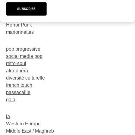
trompette
SUBSCRIBE
dark-rave
Neo-Electro
Horror Punk
marionnettes
pop progressive
social media pop
rétro-soul
afro-opéra
diversité culturelle
french touch
passacaille
gala
ia
Western Europe
Middle East / Maghreb