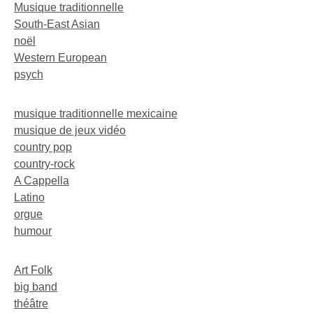
Musique traditionnelle
South-East Asian
noël
Western European
psych
musique traditionnelle mexicaine
musique de jeux vidéo
country pop
country-rock
A Cappella
Latino
orgue
humour
Art Folk
big band
théâtre