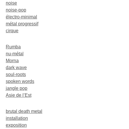
noise
noise-pop
électro-minimal
métal progressif
cirque
Rumba
nu-métal
Morna
dark wave
soul-roots
spoken words
jangle pop
Asie de l’Est
brutal death metal
installation
exposition