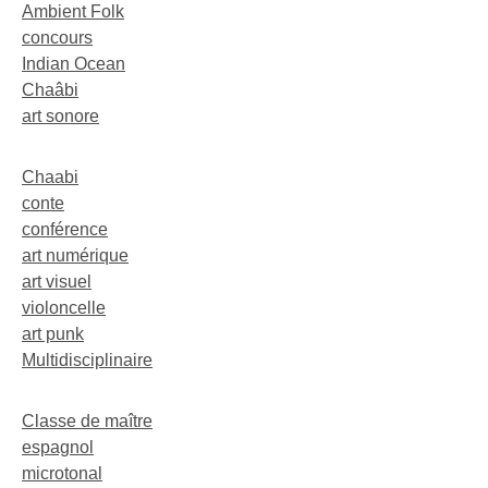
Ambient Folk
concours
Indian Ocean
Chaâbi
art sonore
Chaabi
conte
conférence
art numérique
art visuel
violoncelle
art punk
Multidisciplinaire
Classe de maître
espagnol
microtonal