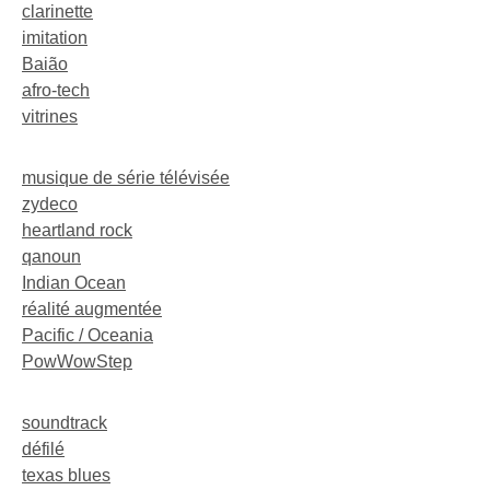
clarinette
imitation
Baião
afro-tech
vitrines
musique de série télévisée
zydeco
heartland rock
qanoun
Indian Ocean
réalité augmentée
Pacific / Oceania
PowWowStep
soundtrack
défilé
texas blues