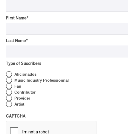
party
First Name
*
rap-jazz
participatif
pop-opéra
Downbeat
Last Name
*
mutant-disco
J-Rock
Chansonnier
Type of Suscribers
Aficionados
chaoui
Music Industry Professionnal
latin house
Fan
Contributor
glam
Provider
pop symphonique
Artist
musique traditionnelle
pow wow
CAPTCHA
Dungeon Synth
SLACKER