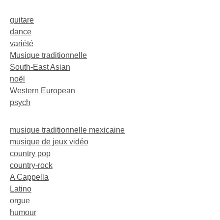
guitare
dance
variété
Musique traditionnelle
South-East Asian
noël
Western European
psych
musique traditionnelle mexicaine
musique de jeux vidéo
country pop
country-rock
A Cappella
Latino
orgue
humour