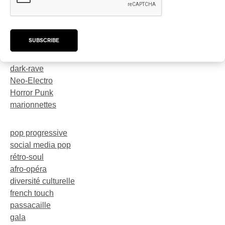
Creative Music
karaoké
SUBSCRIBE
festival
trompette
dark-rave
Neo-Electro
Horror Punk
marionnettes
pop progressive
social media pop
rétro-soul
afro-opéra
diversité culturelle
french touch
passacaille
gala