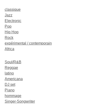
classique
Jazz
Electronic
Pop
Hip Hop
Rock
expérimental / contemporain
Africa
Soul/R&B
Reggae
latino
Americana
DJ set
Piano
hommage
Singer-Songwriter