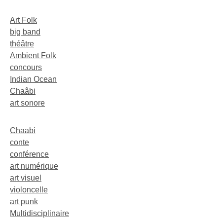
Art Folk
big band
théâtre
Ambient Folk
concours
Indian Ocean
Chaâbi
art sonore
Chaabi
conte
conférence
art numérique
art visuel
violoncelle
art punk
Multidisciplinaire