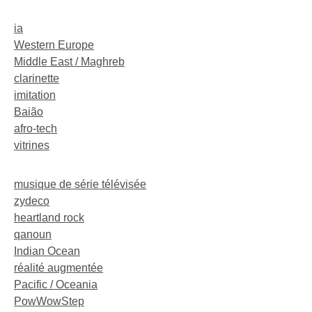
ia
Western Europe
Middle East / Maghreb
clarinette
imitation
Baião
afro-tech
vitrines
musique de série télévisée
zydeco
heartland rock
qanoun
Indian Ocean
réalité augmentée
Pacific / Oceania
PowWowStep