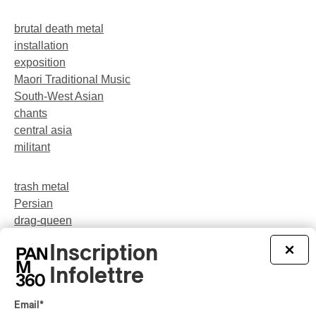
brutal death metal
installation
exposition
Maori Traditional Music
South-West Asian
chants
central asia
militant
trash metal
Persian
drag-queen
musique traditionnelle arménienne
Inscription
×
néo-jazz
Infolettre
Indigenous Soul Music
théâtre musical
pop
Email
*