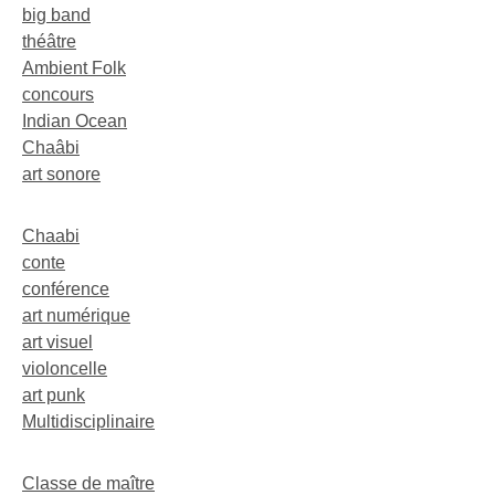
big band
théâtre
Ambient Folk
concours
Indian Ocean
Chaâbi
art sonore
Chaabi
conte
conférence
art numérique
art visuel
violoncelle
art punk
Multidisciplinaire
Classe de maître