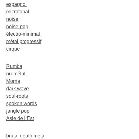
espagnol
microtonal
noise
noise-pop
électro-minimal
métal progressif
cirque
Rumba
nu-métal
Morna
dark wave
soul-roots
spoken words
jangle pop
Asie de l’Est
brutal death metal