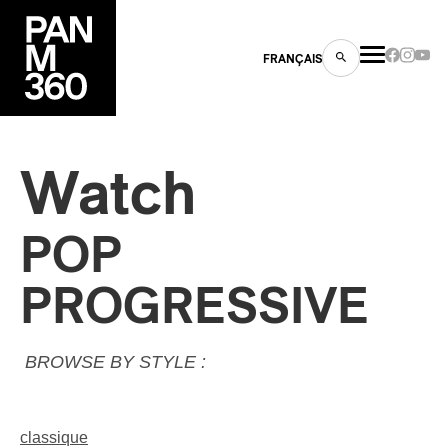
FRANÇAIS
Watch
s
POP
ts
PROGRESSIVE
BROWSE BY STYLE :
ns
classique