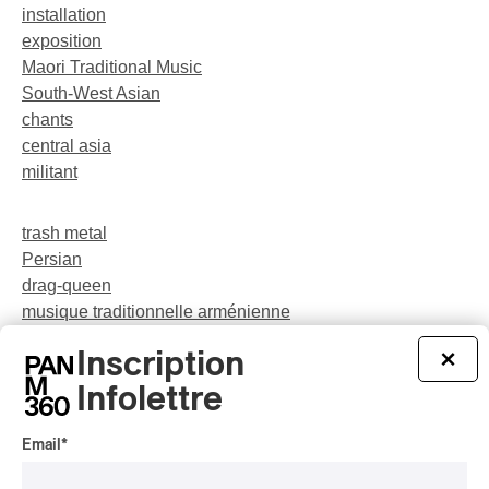
installation
exposition
Maori Traditional Music
South-West Asian
chants
central asia
militant
trash metal
Persian
drag-queen
musique traditionnelle arménienne
néo-jazz
Inscription
×
Indigenous Soul Music
théâtre musical
Infolettre
pop
Email
*
party