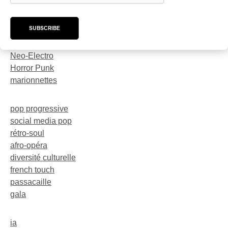
karaoké
festival
SUBSCRIBE
trompette
dark-rave
Neo-Electro
Horror Punk
marionnettes
pop progressive
social media pop
rétro-soul
afro-opéra
diversité culturelle
french touch
passacaille
gala
ia