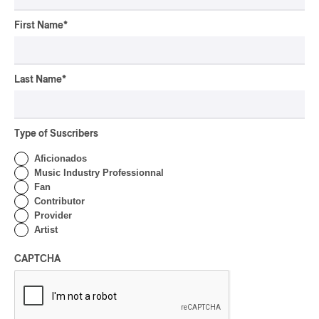
rap-jazz
First Name
*
participatif
pop-opéra
Downbeat
mutant-disco
Last Name
*
J-Rock
Chansonnier
Type of Suscribers
chaoui
Aficionados
latin house
Music Industry Professionnal
glam
Fan
Contributor
pop symphonique
Provider
musique traditionnelle
Artist
pow wow
Dungeon Synth
CAPTCHA
SLACKER
Creative Music