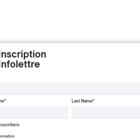
Inscription
Infolettre
me
*
Last Name
*
Suscribers
ionados