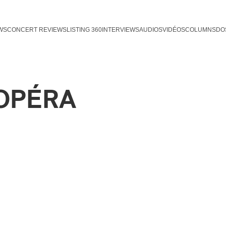
WS
CONCERT REVIEWS
LISTING 360
INTERVIEWS
AUDIOS
VIDÉOS
COLUMNS
DO
OPÉRA