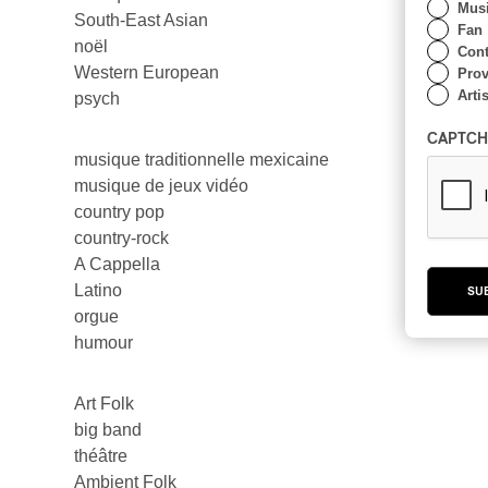
Musi
South-East Asian
Fan
noël
Cont
Western European
Prov
Artis
psych
CAPTCH
musique traditionnelle mexicaine
musique de jeux vidéo
country pop
country-rock
A Cappella
Latino
SU
orgue
humour
Art Folk
big band
théâtre
Ambient Folk