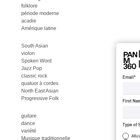
folklore
période moderne
acadie
Amérique latine
South Asian
violon
Spoken Word
Jazz Pop
classic rock
Email
*
quatuor à cordes
North East Asian
Progressive Folk
First Na
guitare
dance
Type of 
variété
Afic
Musique traditionnelle