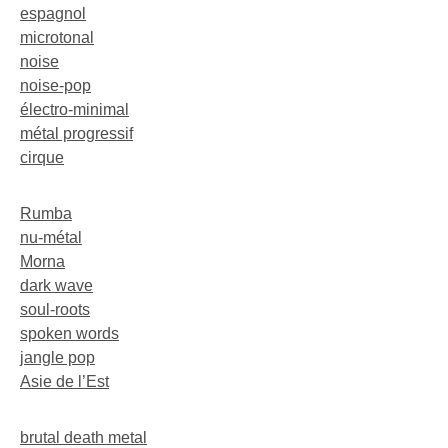
espagnol
microtonal
noise
noise-pop
électro-minimal
métal progressif
cirque
Rumba
nu-métal
Morna
dark wave
soul-roots
spoken words
jangle pop
Asie de l’Est
brutal death metal