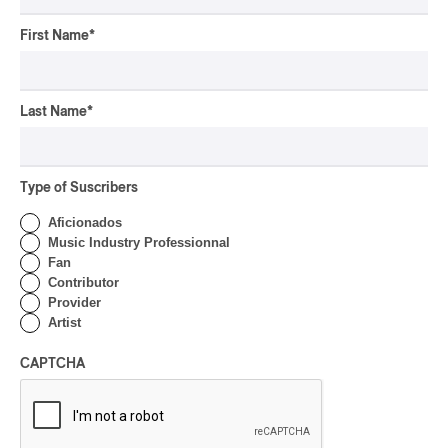
rap-jazz
First Name
*
participatif
pop-opéra
Downbeat
mutant-disco
Last Name
*
J-Rock
Chansonnier
Type of Suscribers
chaoui
Aficionados
latin house
Music Industry Professionnal
glam
Fan
Contributor
pop symphonique
Provider
musique traditionnelle
Artist
pow wow
Dungeon Synth
CAPTCHA
SLACKER
Creative Music