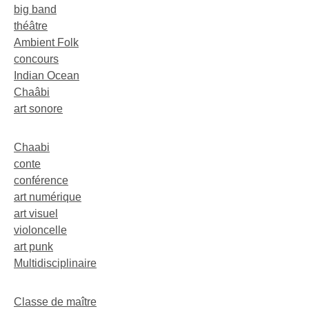
big band
théâtre
Ambient Folk
concours
Indian Ocean
Chaâbi
art sonore
Chaabi
conte
conférence
art numérique
art visuel
violoncelle
art punk
Multidisciplinaire
Classe de maître