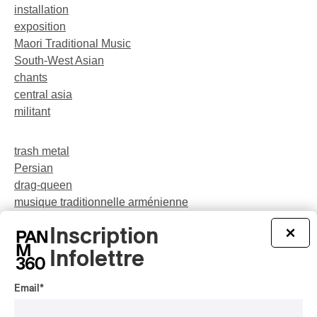
installation
exposition
Maori Traditional Music
South-West Asian
chants
central asia
militant
trash metal
Persian
drag-queen
musique traditionnelle arménienne
néo-jazz
Inscription
×
Indigenous Soul Music
théâtre musical
Infolettre
pop
Email
*
party