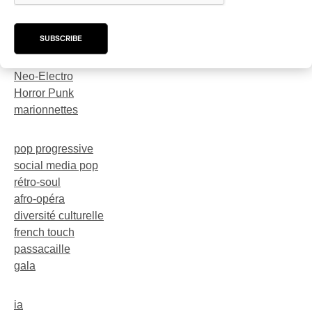
karaoké
festival
SUBSCRIBE
trompette
dark-rave
Neo-Electro
Horror Punk
marionnettes
pop progressive
social media pop
rétro-soul
afro-opéra
diversité culturelle
french touch
passacaille
gala
ia