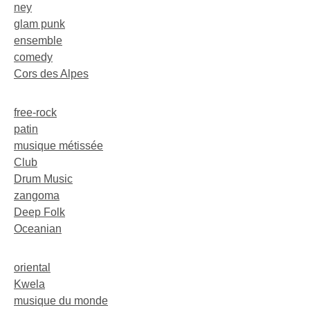
ney
glam punk
ensemble
comedy
Cors des Alpes
free-rock
patin
musique métissée
Club
Drum Music
zangoma
Deep Folk
Oceanian
oriental
Kwela
musique du monde