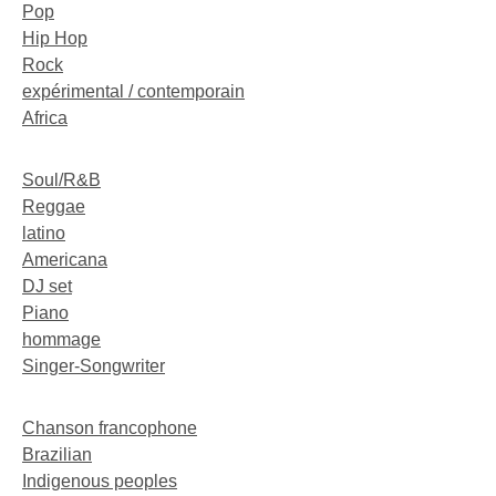
Pop
Hip Hop
Rock
expérimental / contemporain
Africa
Soul/R&B
Reggae
latino
Americana
DJ set
Piano
hommage
Singer-Songwriter
Chanson francophone
Brazilian
Indigenous peoples