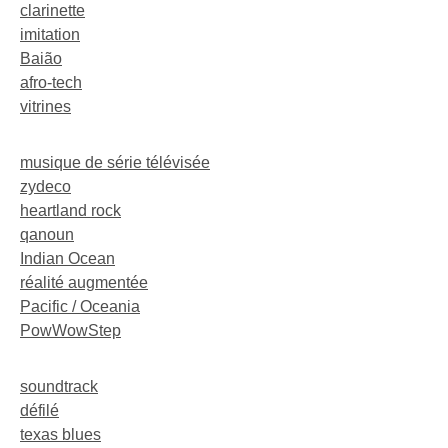
clarinette
imitation
Baião
afro-tech
vitrines
musique de série télévisée
zydeco
heartland rock
qanoun
Indian Ocean
réalité augmentée
Pacific / Oceania
PowWowStep
soundtrack
défilé
texas blues