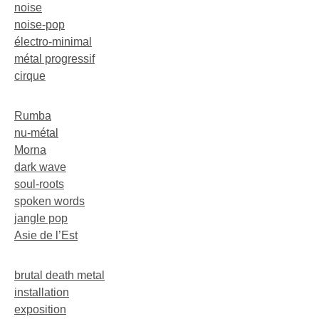
noise
noise-pop
électro-minimal
métal progressif
cirque
Rumba
nu-métal
Morna
dark wave
soul-roots
spoken words
jangle pop
Asie de l’Est
brutal death metal
installation
exposition