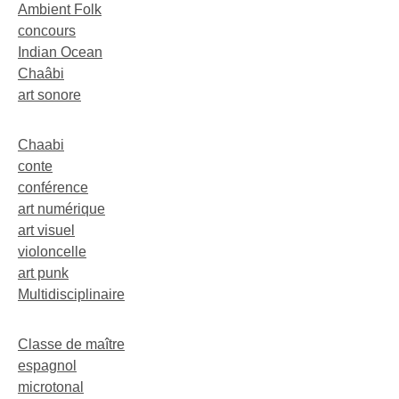
Ambient Folk
concours
Indian Ocean
Chaâbi
art sonore
Chaabi
conte
conférence
art numérique
art visuel
violoncelle
art punk
Multidisciplinaire
Classe de maître
espagnol
microtonal