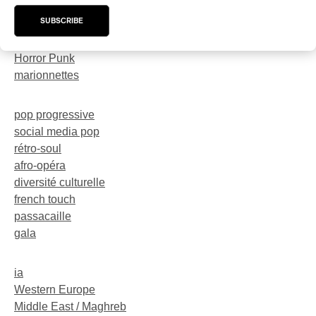
trompette
SUBSCRIBE
dark-rave
Neo-Electro
Horror Punk
marionnettes
pop progressive
social media pop
rétro-soul
afro-opéra
diversité culturelle
french touch
passacaille
gala
ia
Western Europe
Middle East / Maghreb