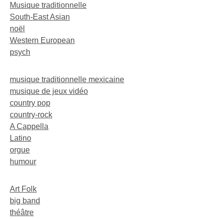
Musique traditionnelle
South-East Asian
noël
Western European
psych
musique traditionnelle mexicaine
musique de jeux vidéo
country pop
country-rock
A Cappella
Latino
orgue
humour
Art Folk
big band
théâtre