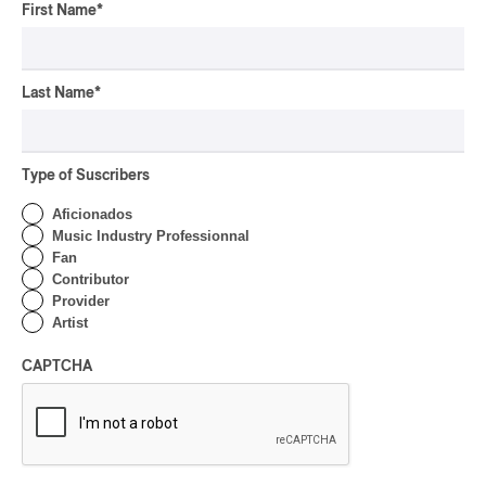
pop-opéra
First Name
*
Downbeat
mutant-disco
J-Rock
Last Name
*
Chansonnier
chaoui
Type of Suscribers
latin house
Aficionados
glam
Music Industry Professionnal
pop symphonique
Fan
Contributor
musique traditionnelle
Provider
pow wow
Artist
Dungeon Synth
SLACKER
CAPTCHA
Creative Music
karaoké
festival