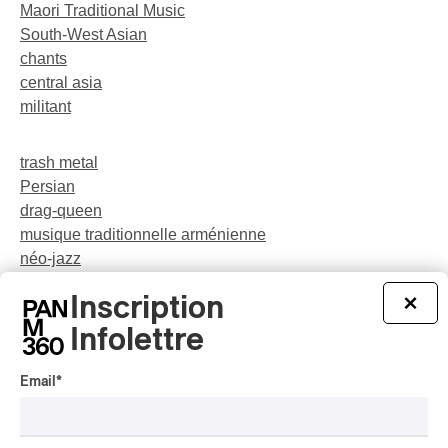
Maori Traditional Music
South-West Asian
chants
central asia
militant
trash metal
Persian
drag-queen
musique traditionnelle arménienne
néo-jazz
Indigenous Soul Music
Inscription
×
théâtre musical
pop
Infolettre
Email
*
party
rap-jazz
participatif