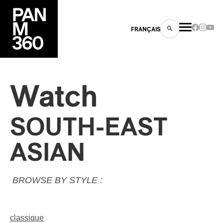
FRANÇAIS
Watch
s
SOUTH-EAST
ts
ASIAN
BROWSE BY STYLE :
ns
classique