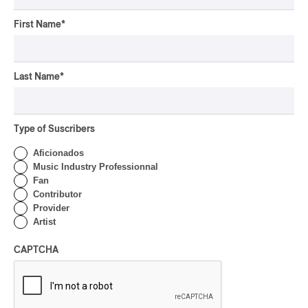
rap-jazz
First Name
*
participatif
pop-opéra
Downbeat
mutant-disco
Last Name
*
J-Rock
Chansonnier
Type of Suscribers
chaoui
Aficionados
latin house
Music Industry Professionnal
glam
Fan
Contributor
pop symphonique
Provider
musique traditionnelle
Artist
pow wow
Dungeon Synth
CAPTCHA
SLACKER
Creative Music