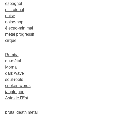
espagnol
microtonal
noise
noise-pop
électro-minimal
métal progressif
cirque
Rumba
nu-métal
Morna
dark wave
soul-roots
spoken words
jangle pop
Asie de l’Est
brutal death metal