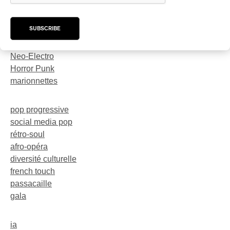
karaoké
festival
SUBSCRIBE
trompette
dark-rave
Neo-Electro
Horror Punk
marionnettes
pop progressive
social media pop
rétro-soul
afro-opéra
diversité culturelle
french touch
passacaille
gala
ia