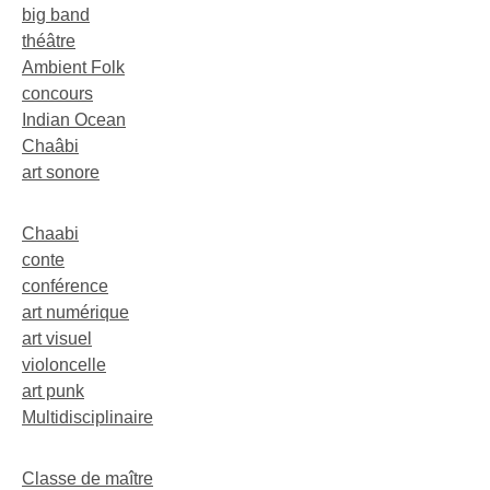
big band
théâtre
Ambient Folk
concours
Indian Ocean
Chaâbi
art sonore
Chaabi
conte
conférence
art numérique
art visuel
violoncelle
art punk
Multidisciplinaire
Classe de maître