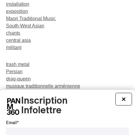
installation
exposition
Maori Traditional Music
South-West Asian
chants
central asia
militant
trash metal
Persian
drag-queen
musique traditionnelle arménienne
néo-jazz
Inscription
×
Indigenous Soul Music
théâtre musical
Infolettre
pop
Email
*
party