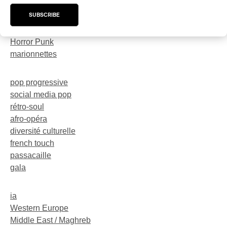
trompette
SUBSCRIBE
dark-rave
Neo-Electro
Horror Punk
marionnettes
pop progressive
social media pop
rétro-soul
afro-opéra
diversité culturelle
french touch
passacaille
gala
ia
Western Europe
Middle East / Maghreb