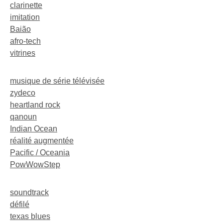
clarinette
imitation
Baião
afro-tech
vitrines
musique de série télévisée
zydeco
heartland rock
qanoun
Indian Ocean
réalité augmentée
Pacific / Oceania
PowWowStep
soundtrack
défilé
texas blues