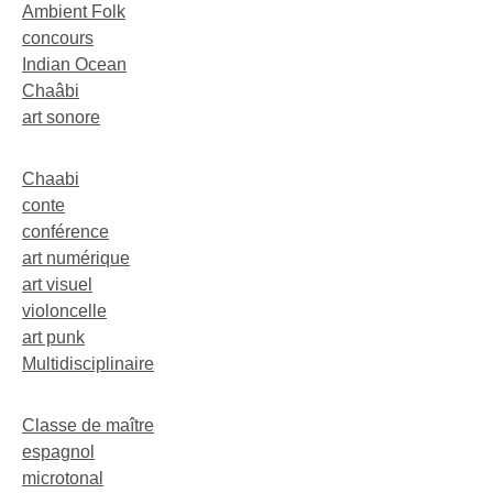
Ambient Folk
concours
Indian Ocean
Chaâbi
art sonore
Chaabi
conte
conférence
art numérique
art visuel
violoncelle
art punk
Multidisciplinaire
Classe de maître
espagnol
microtonal