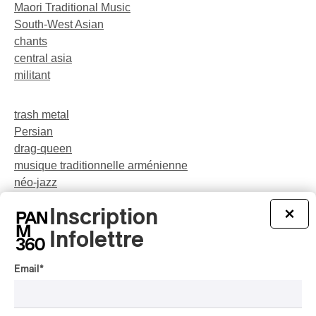
Maori Traditional Music
South-West Asian
chants
central asia
militant
trash metal
Persian
drag-queen
musique traditionnelle arménienne
néo-jazz
Indigenous Soul Music
Inscription
×
théâtre musical
pop
Infolettre
Email
*
party
rap-jazz
participatif