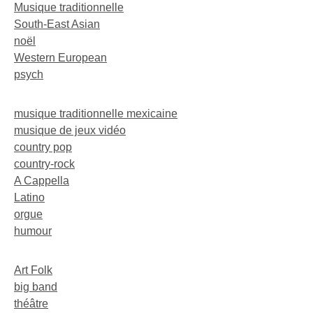
Musique traditionnelle
South-East Asian
noël
Western European
psych
musique traditionnelle mexicaine
musique de jeux vidéo
country pop
country-rock
A Cappella
Latino
orgue
humour
Art Folk
big band
théâtre