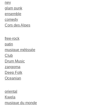
ney
glam punk
ensemble
comedy
Cors des Alpes
free-rock
patin
musique métissée
Club
Drum Music
zangoma
Deep Folk
Oceanian
oriental
Kwela
musique du monde