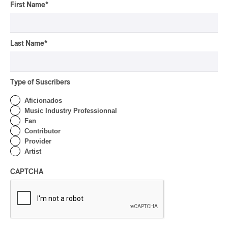
pop-opéra
First Name
*
Downbeat
mutant-disco
J-Rock
Last Name
*
Chansonnier
chaoui
Type of Suscribers
latin house
Aficionados
glam
Music Industry Professionnal
pop symphonique
Fan
Contributor
musique traditionnelle
Provider
pow wow
Artist
Dungeon Synth
SLACKER
CAPTCHA
Creative Music
karaoké
festival