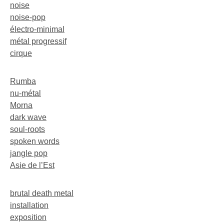
noise
noise-pop
électro-minimal
métal progressif
cirque
Rumba
nu-métal
Morna
dark wave
soul-roots
spoken words
jangle pop
Asie de l’Est
brutal death metal
installation
exposition