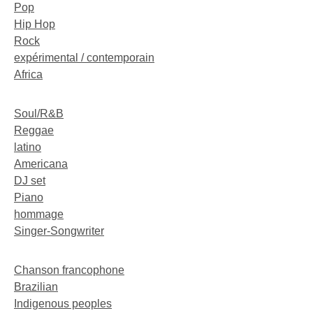
Pop
Hip Hop
Rock
expérimental / contemporain
Africa
Soul/R&B
Reggae
latino
Americana
DJ set
Piano
hommage
Singer-Songwriter
Chanson francophone
Brazilian
Indigenous peoples