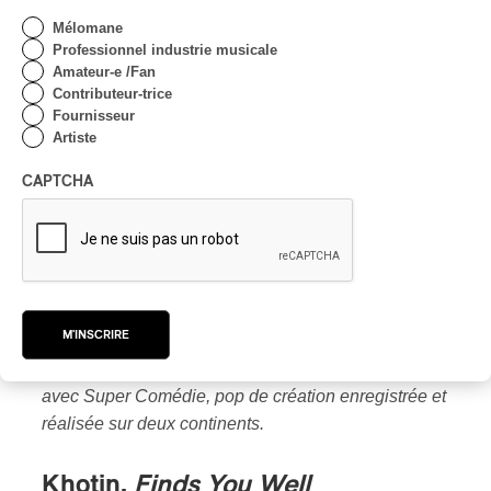
Mélomane
Professionnel industrie musicale
Amateur-e /Fan
Contributeur-trice
Fournisseur
Artiste
CAPTCHA
Peter Peter
atteignait la maturité avec Noir Éden il y
a trois ans, on savait désormais l’envergure de cet
M'INSCRIRE
auteur, compositeur, multi-instrumentiste, producteur,
très solide créateur pop. Il s’est surpassé en 2020
avec Super Comédie, pop de création enregistrée et
réalisée sur deux continents.
Khotin,
Finds You Well