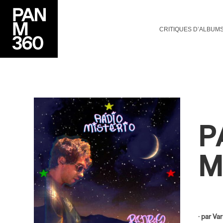
CRITIQUES D’ALBUM
P
M
· par
Va