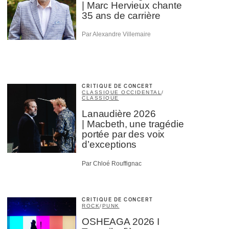
| Marc Hervieux chante
35 ans de carrière
Par Alexandre Villemaire
CRITIQUE DE CONCERT
CLASSIQUE OCCIDENTAL
/
CLASSIQUE
Lanaudière 2026
| Macbeth, une tragédie
portée par des voix
d’exceptions
Par Chloé Rouffignac
CRITIQUE DE CONCERT
ROCK
/
PUNK
OSHEAGA 2026 I