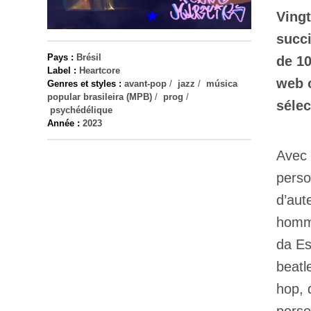
Vingt
succi
Pays :
Brésil
de 10
Label :
Heartcore
web o
Genres et styles :
avant-pop
/
jazz
/
música
popular brasileira (MPB)
/
prog
/
sélec
psychédélique
Année :
2023
Avec 
perso
d’aut
homma
da Es
beatl
hop, 