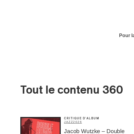
Votre cou
Pour l
Prénom
*
Type d'
Mél
Prof
Tout le contenu 360
Amat
Cont
Four
Arti
CRITIQUE D'ALBUM
CAPTCH
JAZZ
2026
Jacob Wutzke – Double