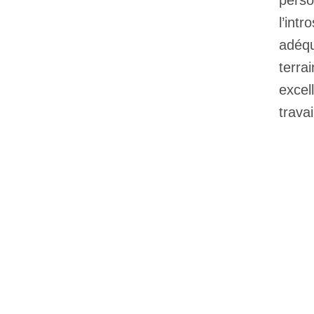
perso
l’int
adéqu
terra
excel
trava