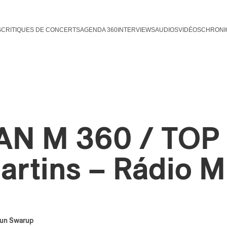
S
CRITIQUES DE CONCERTS
AGENDA 360
INTERVIEWS
AUDIOS
VIDÉOS
CHRONI
AN M 360 / TOP 
artins – Rádio M
run Swarup