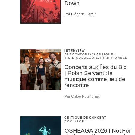
Down
Par Frédéric Cardin
M'I
INTERVIEW
AUTOCHTONE
/
CLASSIQUE
/
TRAD QUÉBÉCOIS
/
TRADITIONNEL
Concerts aux Îles du Bic
| Robin Servant : la
musique comme lieu de
rencontre
Par Chloé Rouffignac
CRITIQUE DE CONCERT
ROCK
/
POP
OSHEAGA 2026 I Not For