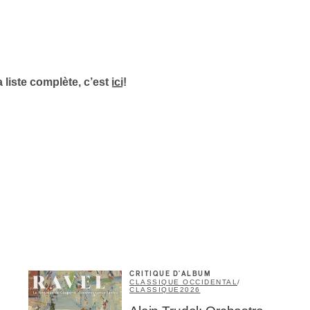
Infolettre
rriel
*
a liste complète, c’est
ici
!
Nom
*
abonné
omane
essionnel industrie musicale
eur-e /Fan
ributeur-trice
nisseur
ste
CRITIQUE D'ALBUM
A
CLASSIQUE OCCIDENTAL
/
CLASSIQUE
2026