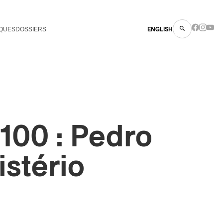
QUES
DOSSIERS
ENGLISH
100 : Pedro
istério