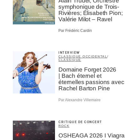
Alain Trudel; Orchestre
symphonique de Trois-
Rivières; Élisabeth Pion;
Valérie Milot – Ravel
NSCRIRE
Par Frédéric Cardin
INTERVIEW
CLASSIQUE OCCIDENTAL
/
CLASSIQUE
Domaine Forget 2026
| Bach éternel et
éternelles passions avec
Rachel Barton Pine
Par Alexandre Villemaire
CRITIQUE DE CONCERT
ROCK
OSHEAGA 2026 I Viagra