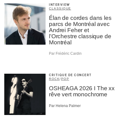
INTERVIEW
CLASSIQUE
Élan de cordes dans les
parcs de Montréal avec
Andrei Feher et
l’Orchestre classique de
Montréal
Par Frédéric Cardin
CRITIQUE DE CONCERT
ROCK
/
POP
OSHEAGA 2026 I The xx
rêve vert monochrome
Par Helena Palmer