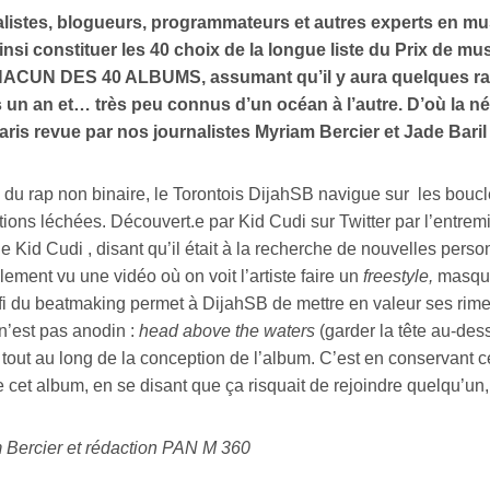
listes, blogueurs, programmateurs et autres experts en m
insi constituer les 40 choix de la longue liste du Prix de m
ACUN DES 40 ALBUMS, assumant qu’il y aura quelques rapp
 un an et… très peu connus d’un océan à l’autre. D’où la néc
aris revue par nos journalistes Myriam Bercier et Jade Baril
 du rap non binaire, le Torontois DijahSB navigue sur les boucl
ions léchées. Découvert.e par Kid Cudi sur Twitter par l’entrem
e Kid Cudi , disant qu’il était à la recherche de nouvelles person
ement vu une vidéo où on voit l’artiste faire un
freestyle,
masqué 
fi du beatmaking permet à DijahSB de mettre en valeur ses rimes 
n’est pas anodin :
head above the waters
(garder la tête au-dess
 tout au long de la conception de l’album. C’est en conservant ce
e cet album, en se disant que ça risquait de rejoindre quelqu’un,
 Bercier et rédaction PAN M 360