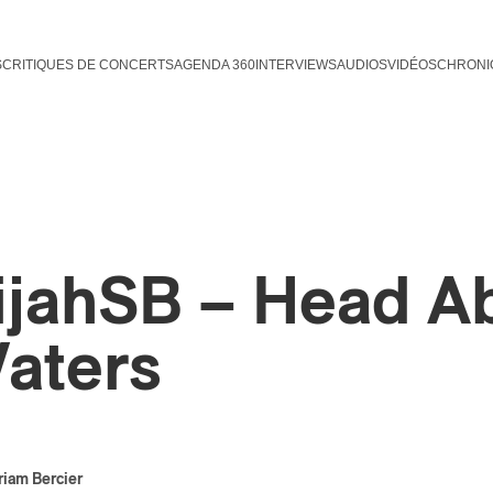
S
CRITIQUES DE CONCERTS
AGENDA 360
INTERVIEWS
AUDIOS
VIDÉOS
CHRONI
ijahSB – Head A
aters
iam Bercier