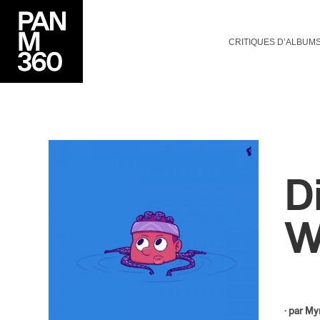
CRITIQUES D’ALBUM
D
W
· par
Myr