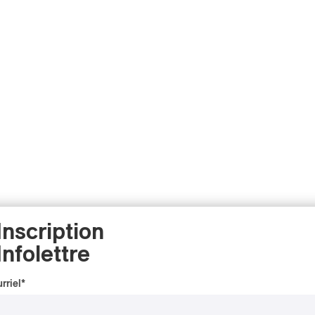
Inscription
Infolettre
rriel
*