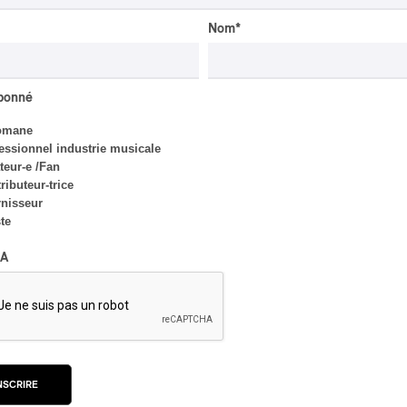
Nom
*
CRITIQUE D'ALBUM
abonné
JAZZ
2026
Jacob Wutzke – Double
omane
Down
essionnel industrie musicale
eur-e /Fan
Par Frédéric Cardin
ributeur-trice
nisseur
ste
A
INTERVIEW
HIP HOP
/
MAORI TRADITIONAL MUSIC
/
RAP
Présence Autochtone I
Rei: décoloniser par le
rap maori, procurer du
NSCRIRE
bonheur