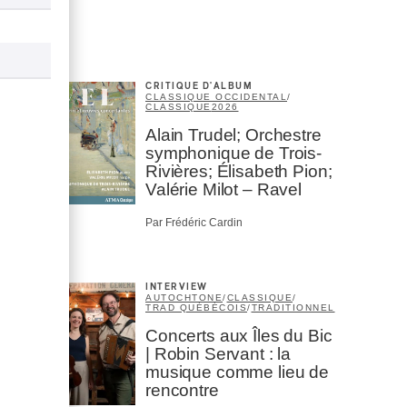
CRITIQUE D'ALBUM
CLASSIQUE OCCIDENTAL
/
CLASSIQUE
2026
Alain Trudel; Orchestre
symphonique de Trois-
Rivières; Élisabeth Pion;
Valérie Milot – Ravel
Par Frédéric Cardin
INTERVIEW
AUTOCHTONE
/
CLASSIQUE
/
TRAD QUÉBÉCOIS
/
TRADITIONNEL
Concerts aux Îles du Bic
| Robin Servant : la
musique comme lieu de
rencontre