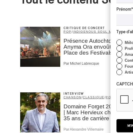
Tout le contenu 360
Prénom
*
CRITIQUE DE CONCERT
Type d'
POP
/
INDIGENOUS SOUL MUSIC
Présence Autochtone I
Mél
Anyma Ora envoûte la
Prof
Place des Festivals
Amat
Cont
Par Michel Labrecque
Four
Arti
CAPTCH
INTERVIEW
CHANSON
/
CLASSIQUE
/
POP
Domaine Forget 2026
| Marc Hervieux chante
35 ans de carrière
M'I
Par Alexandre Villemaire